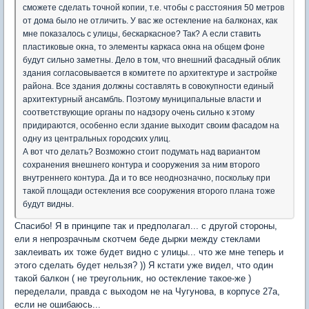
сможете сделать точной копии, т.е. чтобы с расстояния 50 метров
от дома было не отличить. У вас же остекление на балконах, как
мне показалось с улицы, бескаркасное? Так? А если ставить
пластиковые окна, то элементы каркаса окна на общем фоне
будут сильно заметны. Дело в том, что внешний фасадный облик
здания согласовывается в комитете по архитектуре и застройке
района. Все здания должны составлять в совокупности единый
архитектурный ансамбль. Поэтому муниципальные власти и
соответствующие органы по надзору очень сильно к этому
придираются, особенно если здание выходит своим фасадом на
одну из центральных городских улиц.
А вот что делать? Возможно стоит подумать над вариантом
сохранения внешнего контура и сооружения за ним второго
внутреннего контура. Да и то все неоднозначно, поскольку при
такой площади остекления все сооружения второго плана тоже
будут видны.
Спасибо! Я в принципе так и предполагал... с другой стороны,
ели я непрозрачным скотчем беде дырки между стеклами
заклеивать их тоже будет видно с улицы... что же мне теперь и
этого сделать будет нельзя? )) Я кстати уже видел, что один
такой балкон ( не треугольник, но остекление такое-же )
переделали, правда с выходом не на Чугунова, в корпусе 27а,
если не ошибаюсь...