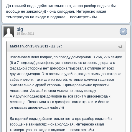
Да горячей воды действительно нет, а про разбор воды я бы
вообще не заикался))) - она холодная. Интересно какая
температура на входе в подвале... посмотреть бы...
big
15 Sep 2011
aakrasn, on 15.09.2011 - 22:37:
Взволновал меня вопрос, по поводу домофонов. В 26а, 27б секции
(6 и 7 подъезд) домофоны установлены со стороны двора, а с
фасадной стороны нет домофона "вызова", в отличие от всех
других подъездов. Это очень не удобно, как для жильцов, которые
забыли ключи, так и для их гостей, которые должны тащиться
обязательно с другой стороны. Примеров можно привести
множество. Излагайте свои мысли по этому поводу.
А у других подъездов домофон вызов стоит у двери-входа к
лестнице. Позвонили вы в домофон, вам открыли, и бегите
открывать дверь-вход к лифту)))
Да горячей воды действительно нет, а про разбор воды я бы
вообще не заикался))) - она холодная. Интересно какая
температура на входе в подвале... посмотреть бы...