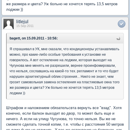
же размера и цвета? Уж больно не хочется терять 13,5 метров
лоджии ))
litlejul
15 Sep 2011
bagett, on 15.09.2011 - 10:56:
Я спрашивал в УК, мне сказали, что кондиционеры устанавливать
можно, про какие-либо особые требования к установке не
говорилось. А вот остекление на лоджии, которая выходит на
Чугунова мне менять не разрешили, вернее проинфомировали,
что нельзя, сославшись на какой-то тех. регламент и то что будет
нарушен архитектурный облик строения... Никто не знает, чем
грозит самовольная замена остекления на пластиковые окна того
же размера и цвета? Уж больно не хочется терять 13,5 метров
лоджии ))
Штрафом и наложением обязательсвта вернуть все "взад". Хотя
конечно, если балкон выходит во двор, то может быть еще и
ничего. А если на улицу Чугунова, то точно нельзя. Вы же не
сможете сделать точной копии, т.е. чтобы с расстояния 50 метров
от дома было не отличить. У вас же остекление на балконах, как