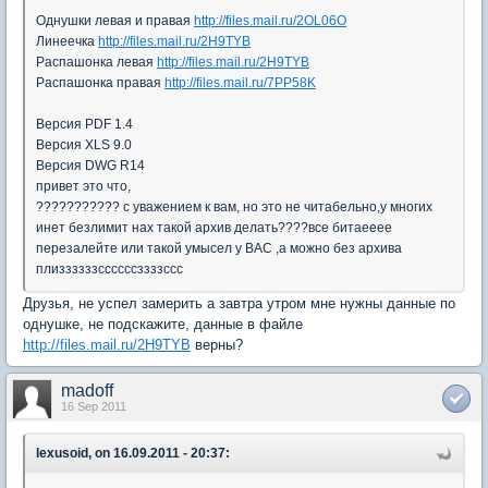
Однушки левая и правая
http://files.mail.ru/2OL06O
Линеечка
http://files.mail.ru/2H9TYB
Распашонка левая
http://files.mail.ru/2H9TYB
Распашонка правая
http://files.mail.ru/7PP58K
Версия PDF 1.4
Версия XLS 9.0
Версия DWG R14
привет это что,
??????????? с уважением к вам, но это не читабельно,у многих
инет безлимит нах такой архив делать????все битаееее
перезалейте или такой умысел у ВАС ,а можно без архива
плиззззззссссссззззссс
Друзья, не успел замерить а завтра утром мне нужны данные по
однушке, не подскажите, данные в файле
http://files.mail.ru/2H9TYB
верны?
madoff
16 Sep 2011
lexusoid, on 16.09.2011 - 20:37: