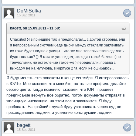
DoMiSolka
15 Sep 2011
bagett, on 15.09.2011 - 11:58:
Спасибо! Я в принципе так и предполагал... с другой стороны, ели
я непрозрачным скотчем беде дырки между стеклами заклеивать
их тоже будет видно с улицы... что же мне теперь и этого сделать
будет нельзя? )) Я кстати уже видел, что один такой балкон ( не
треугольник, но остекление такое-же ) переделали, правда с
выходом не на Чугунова, в корпусе 27а, если не ошибаюсь...
Я буду менять стеклопакеты в конце сентября. Я интересовалась
в ЮИТе. Мне сказали, что меняйте, но только профиль делайте
серого цвета. Когда поменяю, сказали, что ЮИТ пришлет
предписание вернуть все обратно, потом документы отправят в
жилищную инспекцию, на этом все и закончится. Я буду
пробовать. На крайний случай буду узаконивать через суд не
присоединение лоджии, а усиление конструкции лоджии.
bagett
15 Sep 2011