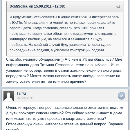
DoMiSolka, on 15.09.2011 - 12:08:
Я буду менять стеклопакеты в конце сентября. Я интересовалась
в ЮИТе. Мне сказали, что меняйте, но только профиль делайте
серого цвета. Когда поменяю, сказали, что ЮИТ пришлет
предписание вернуть все обратно, потом документы отправят в
жилищную инспекцию, на этом все и закончится. Я буду
пробовать. На крайний случай буду узаконивать через суд не
присоединение лоджии, а усиление конструкции лоджии.
Спасибо, немного обнадежили )) А с кем в УК вы общались? Мне
информацию дала Татьяна Сергеевна, если не ошибаюсь. И не
узнавали непосредственно в самой жил.инспекции о такого рода
переделках? Может можно написать какое-нибудь заявление на
замену остекления по той или иной причине?
Tutsi
15 Sep 2011
Очень интересует вопрос, насколько слышно электрички, ведь ж/
д пути проходят совсем близко? Кто сейчас часто бывает в доме
или может кто-то уже переехал в квартиры с ремонтом?
Отзовитесь-уж очень интересен ответ на данный вопрос. Заранее
спасибо.