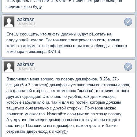
Я общалась с Сергеем из ЮИта. В жилинспекции не была, но
видимо скоро буду.
aakrasn
15 Sep 2011
Спешу сообщить, что лифты должны будут работать на
следующей неделе. Постоянное электричество есть, только
какие то документы не оформлены (слышал из беседы главного
инженера и инженера ЮИТа).
aakrasn
15 Sep 2011
Взволновал меня вопрос, по поводу домофонов. В 26а, 27б
секции (6 и 7 подъезд) домофоны установлены со стороны двора,
а с фасадной стороны нет домофона "вызова", в отличие от всех
других подъездов. Это очень не удобно, как для жильцов,
которые забыли ключи, так и для их гостей, которые должны
тащиться обязательно с другой стороны. Примеров можно
привести множество. Излагайте свои мысли по этому поводу.
А у других подъездов домофон вызов стоит у двери-входа к
лестнице. Позвонили вы в домофон, вам открыли, и бегите
открывать дверь-вход к лифту)))