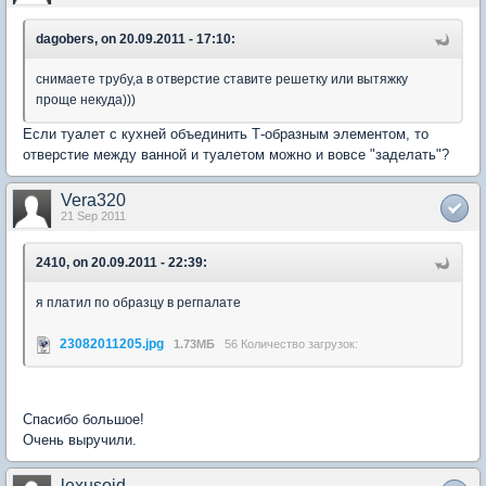
dagobers, on 20.09.2011 - 17:10:
снимаете трубу,а в отверстие ставите решетку или вытяжку
проще некуда)))
Если туалет с кухней объединить Т-образным элементом, то
отверстие между ванной и туалетом можно и вовсе "заделать"?
Vera320
21 Sep 2011
2410, on 20.09.2011 - 22:39:
я платил по образцу в регпалате
23082011205.jpg
1.73МБ
56 Количество загрузок:
Спасибо большое!
Очень выручили.
lexusoid