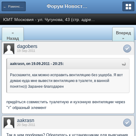
Форум Новостройки
← Раменское
ЮИТ Московия - ул. Чугунова, 43 (стр. адре...
«
Вперед
Назад
»
dagobers
19 Sep 2011
aakrasn, on 19.09.2011 - 20:25:
Расскажите, как можно исправить вентиляцию без ущерба. Я вот
думаю куда мне вывести вентиляцию в туалете, в ванной
понятно)) Заранее благодарен
придёться совместить туалетную и кухонную вентиляции через
"т" образный элемент
aakrasn
20 Sep 2011
Так в чем проблема? Обратитесь к установщикам для выяснения