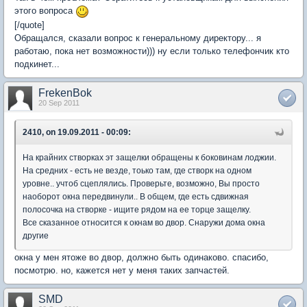
этого вопроса
[/quote]
Обращался, сказали вопрос к генеральному директору... я
работаю, пока нет возможности))) ну если только телефончик кто
подкинет...
FrekenBok
20 Sep 2011
2410, on 19.09.2011 - 00:09:
На крайних створках эт защелки обращены к боковинам лоджии.
На средних - есть не везде, тоько там, где створк на одном
уровне.. учтоб сцеплялись. Проверьте, возможно, Вы просто
наоборот окна передвинули.. В общем, где есть сдвижная
полосочка на створке - ищите рядом на ее торце защелку.
Все сказанное относится к окнам во двор. Снаружи дома окна
другие
окна у мен ятоже во двор, должно быть одинаково. спасибо,
посмотрю. но, кажется нет у меня таких запчастей.
SMD