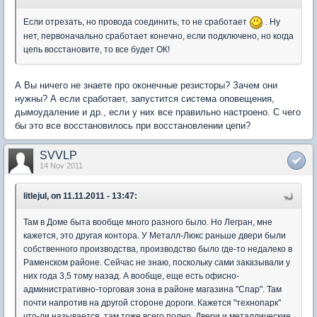
Если отрезать, но провода соединить, то не сработает
. Ну
нет, первоначально сработает конечно, если подключено, но когда
цепь восстановите, то все будет ОК!
А Вы ничего не знаете про оконечные резисторы? Зачем они
нужны? А если сработает, запустится система оповещения,
дымоудаление и др., если у них все правильно настроено. С чего
бы это все восстановилось при восстановлении цепи?
SVVLP
14 Nov 2011
litlejul, on 11.11.2011 - 13:47:
Там в Доме быта вообще много разного было. Но Легран, мне
кажется, это другая контора. У Металл-Люкс раньше двери были
собственного производства, производство было где-то недалеко в
Раменском районе. Сейчас не знаю, поскольку сами заказывали у
них года 3,5 тому назад. А вообще, еще есть офисно-
административно-торговая зона в районе магазина "Спар". Там
почти напротив на другой стороне дороги. Кажется "технопарк"
что-ли называется, там тоже всего полно. Двери и металлические