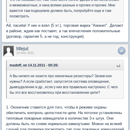
и межкомнатные, и окна всякие-разные и прочее и прочее. Мне
кажется там подешевле должно быть, попробуйте еще и там
посмотреть
Ай, пасиба! У них и взял (5 эт.), торговая марка "Аманит". Делают
в районе, ждем как поставят, а так впечатления положительные
(договор, гарантия 5, а не год, конструкция).
litlejul
14 Nov 2011
madoff, on 14.11.2011 - 00:26:
А Вы ничего не знаете про оконечные резисторы? Зачем они
нужны? А если сработает, запустится система оповещения,
дымоудаление и др., если у них все правильно настроено. С чего
бы это все восстановилось при восстановлении цепи?
1. Оконечник ставится для того, чтобы в режиме охраны
обеспечить контроль целостности цепи. На потолке установлены
тепловые пожарные извещатели в количестве 3-х штук. Они
должны быть по схеме нормально-замкнутыми. Можно на всякий
случай для проверки посмотреть тип этих пожарных извещателей