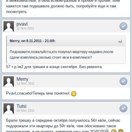
и межкомнатные, и окна всякие-разные и прочее и прочее. Мне
кажется там подешевле должно быть, попробуйте еще и там
посмотреть
pvavl
11 Nov 2011
Merry, on 9.11.2011 - 21:09:
Подскажите,пожалуйста,кто покупал квартиру недавно,после
сдачи комплекса,сколько стоит кв м в комплексе?
57 т.р.\м2 для трешки в конце сентября. Без ремонта.
Merry
12 Nov 2011
Pvavl,спасибо!Теперь мне понятно!
Tutsi
13 Nov 2011
Брали трешку в середине октября получилось 56т кв/м, сейчас
подорожали эти квартиры до 59т кв/м, чем обосновано такое
подорожание, я не поняла, наверное наш дом ЗОЛОТОЙ.