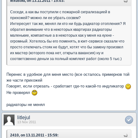
lexusoid, on 13.11.2011 - 15:03:
Соседи, а как вы поступили с пожарной сигрализацией в
прихожей? можно ли ее убрать сосвем?
Интересует так же, менял ли кто ни будь радиатор отопления? Я
обратил внимание что в некоторых квартирах радиаторы
маленькие, компактные а в некоторых как у меня на кухне -
огромный. Хотелось бы его поменять, в юит-сервисе сказали что
просто отключать стояк не будут, хотят что бы замену произвел
их мастер (которого пока нет, открыта вакансия) ну и
соответсвенно деньги за полный комплект работ (около 5 тыс.)
Перенес в удобное для меня место (все осталось примернов той
же части прихожей
Говорят, если отрезать - сработает где-то какой-то индликатор
Не проверял
радиаторы не менял
litlejul
13 Nov 2011
2410, on 13.11.2011 - 15:59: