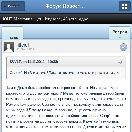
Форум Новостройки
← Раменское
ЮИТ Московия - ул. Чугунова, 43 (стр. адре...
«
Вперед
Назад
»
litlejul
11 Nov 2011
SVVLP, on 11.11.2011 - 10:33:
Спасиб. На 3-м этаже? Так это похоже те же о которых я и писал.
Там в Доме быта вообще много разного было. Но Легран, мне
кажется, это другая контора. У Металл-Люкс раньше двери были
собственного производства, производство было где-то недалеко в
Раменском районе. Сейчас не знаю, поскольку сами заказывали
у них года 3,5 тому назад. А вообще, еще есть офисно-
административно-торговая зона в районе магазина "Спар". Там
почти напротив на другой стороне дороги. Кажется "технопарк"
что-ли называется, там тоже всего полно. Двери и металлические