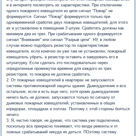
и в интернете посмотреть их характеристики. При отключении
одного пожарного извещателя из цепи сигнал "Пожар" не
формируется. Сигнал "Пожар" формируется только при
одновременной сработке двух пожарных извещателей, для этого
их и установлено в помещении 3 штуки. Сработать должны как
минимум два из трех. При срабатывании одного формируется
сигнал "Внимание" или сигнал "Разрыв цепи". НУ, в любом
случае можно подобрать резистор по характеристикам
извещателя, если конечно он уже там не установлен, пожарный
извещатель убрать, а резистор оставить и замуровать его в
штукатурку. Если сделать это последовательно через
определенные промежутки времени для каждого из трех
резисторов, то пожарка не должна сработать.
2. От пожарных извещателей в квартирах не запускаются
системы противопожарной защиты здания. Дымоудаление и все
остальное, если и есть еще чего, хотя кроме дымоудаления
ничего быть не должно, запускаются только по сигналу от
дымовых пожарных извещателей, установленных в общих
коридорах, площадках и холлах. Поэтому с этой стороны бояться
нечего.
3. Я, честно говоря, не думаю, что система уже подключена,
поскольку все прекрасно понимают, что везде ремонты и от
ложных срабатываний никуда не деться. ПОэтому систему