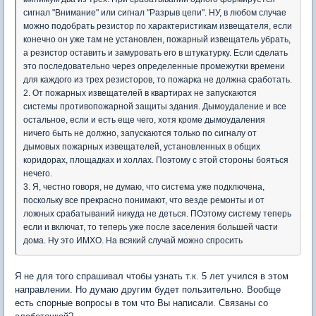
сигнал "Внимание" или сигнал "Разрыв цепи". НУ, в любом случае
можно подобрать резистор по характеристикам извещателя, если
конечно он уже там не установлен, пожарный извещатель убрать,
а резистор оставить и замуровать его в штукатурку. Если сделать
это последовательно через определенные промежутки времени
для каждого из трех резисторов, то пожарка не должна сработать.
2. От пожарных извещателей в квартирах не запускаются
системы противопожарной защиты здания. Дымоудаление и все
остальное, если и есть еще чего, хотя кроме дымоудаления
ничего быть не должно, запускаются только по сигналу от
дымовых пожарных извещателей, установленных в общих
коридорах, площадках и холлах. Поэтому с этой стороны бояться
нечего.
3. Я, честно говоря, не думаю, что система уже подключена,
поскольку все прекрасно понимают, что везде ремонты и от
ложных срабатываний никуда не деться. ПОэтому систему теперь
если и включат, то теперь уже после заселения большей части
дома. Ну это ИМХО. На всякий случай можно спросить
Я не для того спрашивал чтобы узнать т.к. 5 лет учился в этом
направлении. Но думаю другим будет пользительно. Вообще
есть спорные вопросы в том что Вы написали. Связаны со