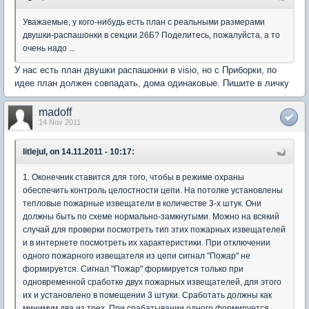
Уважаемые, у кого-нибудь есть план c реальными размерами
двушки-распашонки в секции 26Б? Поделитесь, пожалуйста, а то
очень надо ...
У нас есть план двушки распашонки в visio, но с Приборки, по
идее план должен совпадать, дома одинаковые. Пишите в личку
madoff
14 Nov 2011
litlejul, on 14.11.2011 - 10:17:
1. Оконечник ставится для того, чтобы в режиме охраны
обеспечить контроль целостности цепи. На потолке установлены
тепловые пожарные извещатели в количестве 3-х штук. Они
должны быть по схеме нормально-замкнутыми. Можно на всякий
случай для проверки посмотреть тип этих пожарных извещателей
и в интернете посмотреть их характеристики. При отключении
одного пожарного извещателя из цепи сигнал "Пожар" не
формируется. Сигнал "Пожар" формируется только при
одновременной сработке двух пожарных извещателей, для этого
их и установлено в помещении 3 штуки. Сработать должны как
минимум два из трех. При срабатывании одного формируется