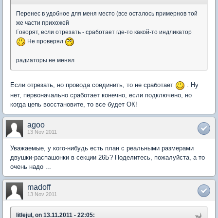
Перенес в удобное для меня место (все осталось примернов той
же части прихожей
Говорят, если отрезать - сработает где-то какой-то индликатор
Не проверял
радиаторы не менял
Если отрезать, но провода соединить, то не сработает
. Ну
нет, первоначально сработает конечно, если подключено, но
когда цепь восстановите, то все будет ОК!
agoo
13 Nov 2011
Уважаемые, у кого-нибудь есть план c реальными размерами
двушки-распашонки в секции 26Б? Поделитесь, пожалуйста, а то
очень надо ...
madoff
13 Nov 2011
litlejul, on 13.11.2011 - 22:05: