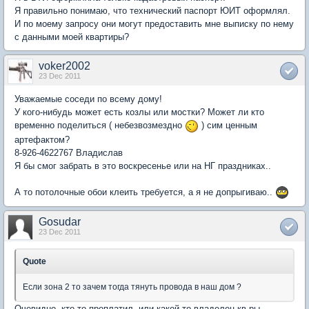
Я правильно понимаю, что технический паспорт ЮИТ оформлял.
И по моему запросу они могут предоставить мне выписку по нему
с данными моей квартиры?
voker2002
23 Dec 2011
Уважаемые соседи по всему дому!
У кого-нибудь может есть козлы или мостки? Может ли кто
временно поделиться ( небезвозмездно
) сим ценным
артефактом?
8-926-4622767 Владислав
Я бы смог забрать в это воскресенье или на НГ праздниках..
А то потолочные обои клеить требуется, а я не допрыгиваю..
Gosudar
23 Dec 2011
Quote
Если зона 2 то зачем тогда тянуть провода в наш дом ?
Очевидно, кто-то проплатил, или какой-то владелец кв-ры