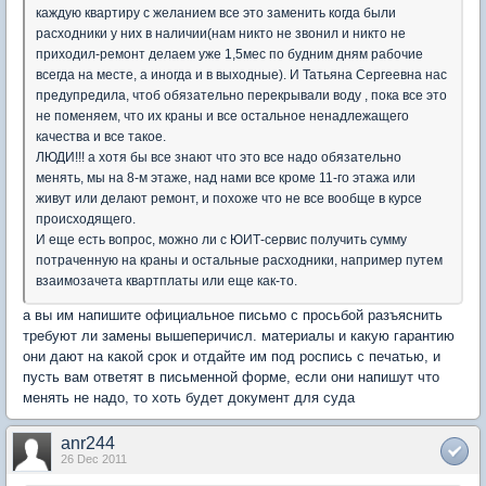
каждую квартиру с желанием все это заменить когда были
расходники у них в наличии(нам никто не звонил и никто не
приходил-ремонт делаем уже 1,5мес по будним дням рабочие
всегда на месте, а иногда и в выходные). И Татьяна Сергеевна нас
предупредила, чтоб обязательно перекрывали воду , пока все это
не поменяем, что их краны и все остальное ненадлежащего
качества и все такое.
ЛЮДИ!!! а хотя бы все знают что это все надо обязательно
менять, мы на 8-м этаже, над нами все кроме 11-го этажа или
живут или делают ремонт, и похоже что не все вообще в курсе
происходящего.
И еще есть вопрос, можно ли с ЮИТ-сервис получить сумму
потраченную на краны и остальные расходники, например путем
взаимозачета квартплаты или еще как-то.
а вы им напишите официальное письмо с просьбой разъяснить
требуют ли замены вышеперичисл. материалы и какую гарантию
они дают на какой срок и отдайте им под роспись с печатью, и
пусть вам ответят в письменной форме, если они напишут что
менять не надо, то хоть будет документ для суда
anr244
26 Dec 2011