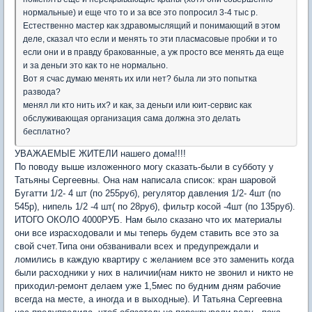
нормальные) и еще что то и за все это попросил 3-4 тыс р.
Естественно мастер как здравомыслящий и понимающий в этом
деле, сказал что если и менять то эти пласмасовые пробки и то
если они и в правду бракованные, а уж просто все менять да еще
и за деньги это как то не нормально.
Вот я счас думаю менять их или нет? была ли это попытка
развода?
менял ли кто нить их? и как, за деньги или юит-сервис как
обслуживающая организация сама должна это делать
бесплатно?
УВАЖАЕМЫЕ ЖИТЕЛИ нашего дома!!!!
По поводу выше изложенного могу сказать-были в субботу у
Татьяны Сергеевны. Она нам написала список: кран шаровой
Бугатти 1/2- 4 шт (по 255руб), регулятор давления 1/2- 4шт (по
545р), нипель 1/2 -4 шт( по 28руб), фильтр косой -4шт (по 135руб).
ИТОГО ОКОЛО 4000РУБ. Нам было сказано что их материалы
они все израсходовали и мы теперь будем ставить все это за
свой счет.Типа они обзванивали всех и предупреждали и
ломились в каждую квартиру с желанием все это заменить когда
были расходники у них в наличии(нам никто не звонил и никто не
приходил-ремонт делаем уже 1,5мес по будним дням рабочие
всегда на месте, а иногда и в выходные). И Татьяна Сергеевна