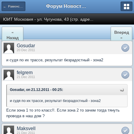
Форум Новостройки
← Раменское
ЮИТ Московия - ул. Чугунова, 43 (стр. адре...
«
Вперед
Назад
»
Gosudar
20 Dec 2011
и судя по их трассе, результат безрадостный - зона2
felgrem
21 Dec 2011
Gosudar, on 21.12.2011 - 00:25:
и судя по их трассе, результат безрадостный - зона2
Если зона 1 то это класс!!. Если зона 2 то зачем тогда тянуть
провода в наш дом ?
Maksvell
21 Dec 2011