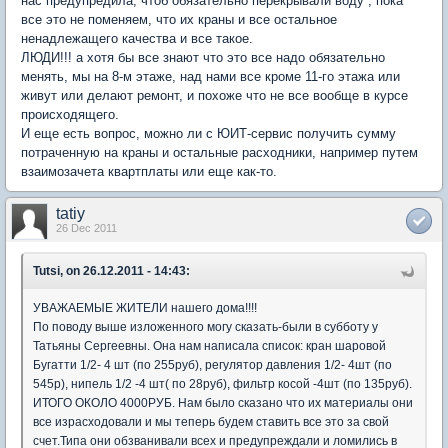
нас предупредила, чтоб обязательно перекрывали воду , пока
все это не поменяем, что их краны и все остальное
ненадлежащего качества и все такое.
ЛЮДИ!!! а хотя бы все знают что это все надо обязательно
менять, мы на 8-м этаже, над нами все кроме 11-го этажа или
живут или делают ремонт, и похоже что не все вообще в курсе
происходящего.
И еще есть вопрос, можно ли с ЮИТ-сервис получить сумму
потраченную на краны и остальные расходники, например путем
взаимозачета квартплаты или еще как-то.
tatiy
26 Dec 2011
Tutsi, on 26.12.2011 - 14:43:
УВАЖАЕМЫЕ ЖИТЕЛИ нашего дома!!!!
По поводу выше изложенного могу сказать-были в субботу у
Татьяны Сергеевны. Она нам написала список: кран шаровой
Бугатти 1/2- 4 шт (по 255руб), регулятор давления 1/2- 4шт (по
545р), нипель 1/2 -4 шт( по 28руб), фильтр косой -4шт (по 135руб).
ИТОГО ОКОЛО 4000РУБ. Нам было сказано что их материалы они
все израсходовали и мы теперь будем ставить все это за свой
счет.Типа они обзванивали всех и предупреждали и ломились в