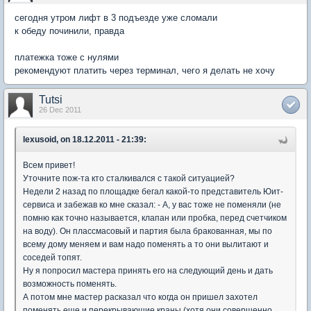
сегодня утром лифт в 3 подъезде уже сломали
к обеду починили, правда
платежка тоже с нулями
рекомендуют платить через терминал, чего я делать не хочу
Tutsi
26 Dec 2011
lexusoid, on 18.12.2011 - 21:39:
Всем привет!
Уточните пож-та кто сталкивался с такой ситуацией?
Недели 2 назад по площадке бегал какой-то представитель Юит-
сервиса и забежав ко мне сказал: - А, у вас тоже не поменяли (не
помню как точно называется, клапан или пробка, перед счетчиком
на воду). Он плассмасовый и партия была бракованная, мы по
всему дому меняем и вам надо поменять а то они вылитают и
соседей топят.
Ну я попросил мастера принять его на следующий день и дать
возможность поменять.
А потом мне мастер расказал что когда он пришел захотел
поменять еще и перекрывающие краны (хотя они совершенно