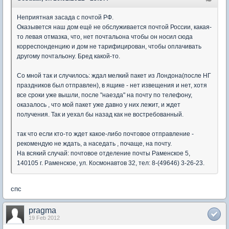
Неприятная засада с почтой РФ.
Оказывется наш дом ещё не обслуживается почтой России, какая-
то левая отмазка, что, нет почтальона чтобы он носил сюда
корреспонденцию и дом не тарифицирован, чтобы оплачивать
другому почтальону. Бред какой-то.
Со мной так и случилось: ждал мелкий пакет из Лондона(после НГ
праздников был отправлен), в ящике - нет извещения и нет, хотя
все сроки уже вышли, после "наезда" на почту по телефону,
оказалось , что мой пакет уже давно у них лежит, и ждет
получения. Так и уехал бы назад как не востребованный.
так что если кто-то ждет какое-либо почтовое отправление -
рекомендую не ждать, а наседать , почаще, на почту.
На всякий случай: почтовое отделение почты Раменское 5,
140105 г. Раменское, ул. Космонавтов 32, тел: 8-(49646) 3-26-23.
спс
pragma
19 Feb 2012