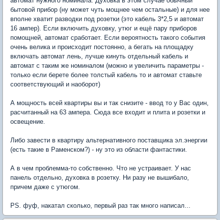
автомат нужного номинала. Духовка в этом случае обычный
бытовой прибор (ну может чуть мощнее чем остальные) и для нее
вполне хватит разводки под розетки (это кабель 3*2,5 и автомат
16 ампер). Если включить духовку, утюг и ещё пару приборов
помощней, автомат сработает. Если вероятность такого события
очень велика и происходит постоянно, а бегать на площадку
включать автомат лень, лучше кинуть отдельный кабель и
автомат с таким же номиналом (можно и увеличить параметры -
только если берете более толстый кабель то и автомат ставьте
соответствующий и наоборот)
А мощность всей квартиры вы и так снизите - ввод то у Вас один,
расчитанный на 63 ампера. Сюда все входит и плита и розетки и
освещение.
Либо завести в квартиру альтернативного поставщика эл.энергии
(есть такие в Раменском?) - ну это из области фантастики.
А в чем проблемма-то собственно. Что не устраивает. У нас
панель отдельно, духовка в розетку. Ни разу не вышибало,
причем даже с утюгом.
PS. фуф, накатал сколько, первый раз так много написал...