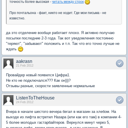
точность более высокая -
читать между строк
Про почтальона - факт, никто не ходит. Где мои письма - не
известно.
да это отделение вообще работает плохо. Я активно получаю
посылки последние 2-3 года. Так вот уведомления постоянно
"теряют", "забывают" положить и т.п. Так что его точно лучше не
ждать
aakrasn
21 Feb 2012
Провайдер новый появился Цифра1.
Не кто не подключался??? Как он)))?
Отзывы разные, скорости заявленные нормальные
ListenToTheHouse
24 Feb 2012
Вчера в начале шестого вечера бегал в магазин за хлебом. На
выходе из лифта встретил Назара (или как его там) в компании 4-
5 более молодых гастарбайтеров. Вернулся минут через 5,
вызвзвал лифт, дрери открываютя - в углу нагажено. В