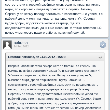
соответствии с теорией разбитых окон, если не предпринимать
меры, то скоро весь подъезд превратят в сортир. Татьяну
Сергевну по этому поводу поставить в известность не успел, т.е.
рабочий день у меня начинается раньше, чем у УК. Соседи,
будте добры, подскажите номера квартир, где эта
среднеазиатская команда нынче шабашит. А также телефонный
номер участкового нашего района, на всякий случай.
aakrasn
24 Feb 2012
ListenToTheHouse, on 24.02.2012 - 15:02:
Вчера в начале шестого вечера бегал в магазин за хлебом. На
выходе из лифта встретил Назара (или как его там) в компании 4-
5 более молодых гастарбайтеров. Вернулся минут через 5,
вызвзвал лифт, дрери открываютя - в углу нагажено. В
соответствии с теорией разбитых окон, если не предпринимать
меры, то скоро весь подъезд превратят в сортир. Татьяну
Сергевну по этому поводу поставить в известность не успел, т.е.
рабочий день у меня начинается раньше, чем у УК. Соседи, будте
добры, подскажите номера квартир, где эта среднеазиатская
команда нынче шабашит. А также телефонный номер участкового