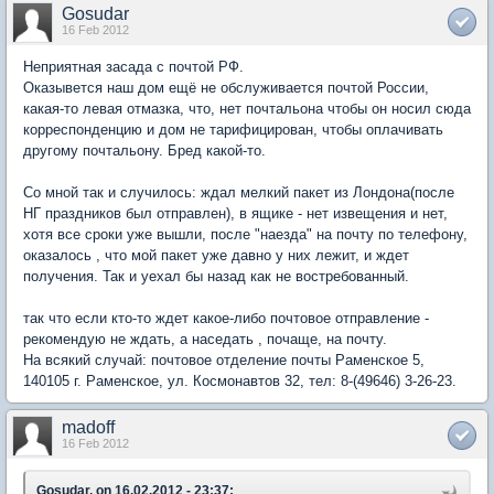
Gosudar
16 Feb 2012
Неприятная засада с почтой РФ.
Оказывется наш дом ещё не обслуживается почтой России,
какая-то левая отмазка, что, нет почтальона чтобы он носил сюда
корреспонденцию и дом не тарифицирован, чтобы оплачивать
другому почтальону. Бред какой-то.
Со мной так и случилось: ждал мелкий пакет из Лондона(после
НГ праздников был отправлен), в ящике - нет извещения и нет,
хотя все сроки уже вышли, после "наезда" на почту по телефону,
оказалось , что мой пакет уже давно у них лежит, и ждет
получения. Так и уехал бы назад как не востребованный.
так что если кто-то ждет какое-либо почтовое отправление -
рекомендую не ждать, а наседать , почаще, на почту.
На всякий случай: почтовое отделение почты Раменское 5,
140105 г. Раменское, ул. Космонавтов 32, тел: 8-(49646) 3-26-23.
madoff
16 Feb 2012
Gosudar, on 16.02.2012 - 23:37: