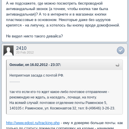
А не подскажете, где можно посмотреть беспроводной
антивандальный звонок (а точнее, чтобы кнопка там была
антивандальная)? А то в интернете и в магазинах кнопки
пластмассовые в основоном. Некоторые даже без шурупов
крепятся - на липучку, а хотелось бы кнопку вроде домофонной.
Не видел никто такого девайса?
2410
20 Feb 2012
Gosudar, on 16.02.2012 - 23:37:
Неприятная засада с почтой РФ.
............
так что если кто-то ждет какое-либо почтовое отправление -
рекомендую не ждать, а наседать , почаще, на почту.
На всякий случай: почтовое отделение почты Раменское 5,
140105 г. Раменское, ул. Космонавтов 32, тел: 8-(49646) 3-26-23.
http://www.edost.ru/tracking.php
- ему я доверяю больше почты. как
только по статусу покинули сортировку на казани - начинаем