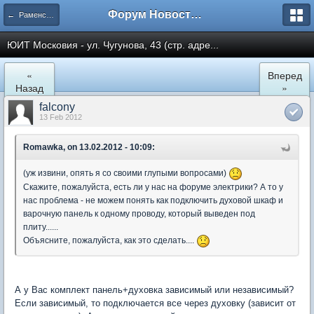
Форум Новостройки
← Раменское
ЮИТ Московия - ул. Чугунова, 43 (стр. адре...
«
Вперед
Назад
»
falcony
13 Feb 2012
Romawka, on 13.02.2012 - 10:09:
(уж извини, опять я со своими глупыми вопросами)
Скажите, пожалуйста, есть ли у нас на форуме электрики? А то у
нас проблема - не можем понять как подключить духовой шкаф и
варочную панель к одному проводу, который выведен под
плиту......
Объясните, пожалуйста, как это сделать....
А у Вас комплект панель+духовка зависимый или независимый?
Если зависимый, то подключается все через духовку (зависит от