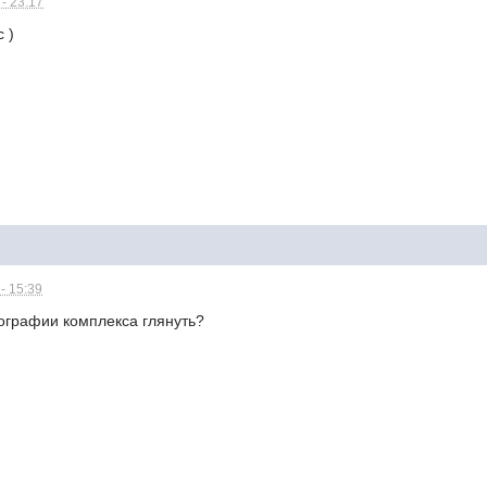
- 23:17
 )
- 15:39
тографии комплекса глянуть?