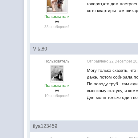
говорят,что дом построе
хотя квартиры там шикар
Пользователи
33 сообщений
Vita80
Пользователь
Отправлено
22 December 201
Могу только сказать, чт
даже, потом собирала п
По поводу труб.. там ед
Пользователи
высокому статусу, и ком
10 сообщений
Для меня только один во
ilya123459