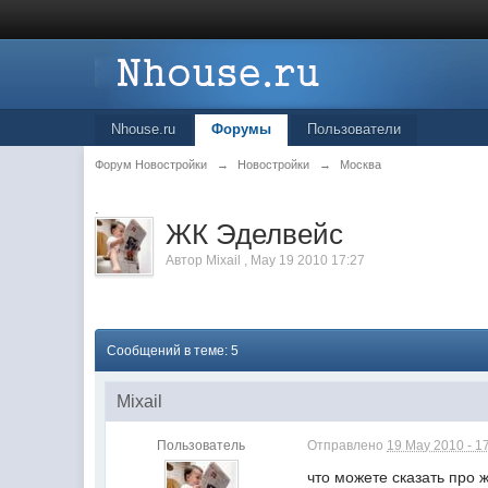
Nhouse.ru
Форумы
Пользователи
Форум Новостройки
→
Новостройки
→
Москва
.
ЖК Эделвейс
Автор
Mixail
,
May 19 2010 17:27
Сообщений в теме: 5
Mixail
Пользователь
Отправлено
19 May 2010 - 1
что можете сказать про 