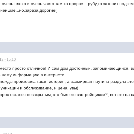
н очень плохо и очень часто там то прорвет трубу,то затопит подзе
нейшие...но,зараза,дорогие(
2 - 15:10
о место просто отличное! И сам дом достойный, запоминающийся, в
о нему информацию в интернете.
иножды произошла такая история, а всемирная паутина раздула это
муникации и обслуживание, и цена, увы)
прос остался незакрытым, кто был его застройщиком?, вот это на 