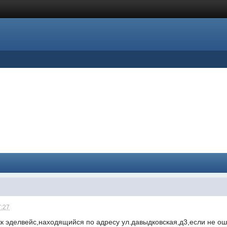
7:27
жк эделвейс,находящийся по адресу ул.давыдковская,д3,если не о