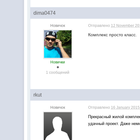
dima0474
Новичок
Отправлено
12 November 201
Комплекс просто класс.
Новички
1 сообщений
rkut
Новичок
Отправлено
16 January 2015 
Прекрасный жилой комплек
удачный проект. Даже немн