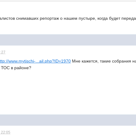
налистов снимавших репортаж о нашем пустыре, когда будет перед
3:27
ttp://www.mytischi-...ail.php?ID=1970
Мне кажется, такие собрания н
с ТОС в районе?
 22:05