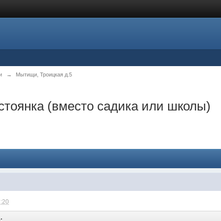
и
→
Мытищи, Троицкая д.5
стоянка (вместо садика или школы)
7:20
: