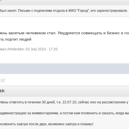
был занят. Письмо с подписями отдала в ЖКО "Город", его зарегистрировали.
 очень занятым человеком стал. Умудряется совмещать и бизнес и го
асть портит людей
 Arhitecktor: 03 July 2010 - 17:20
8:07
:19:
жны ответить в течении 30 дней, т.е. 22.07.10, сейчас оно на рассмотрении у
администрацию за комментариями, а потом нам позвонить и сказать, когда вый
позвонить завтра после двух, возможно завтра и покажут.