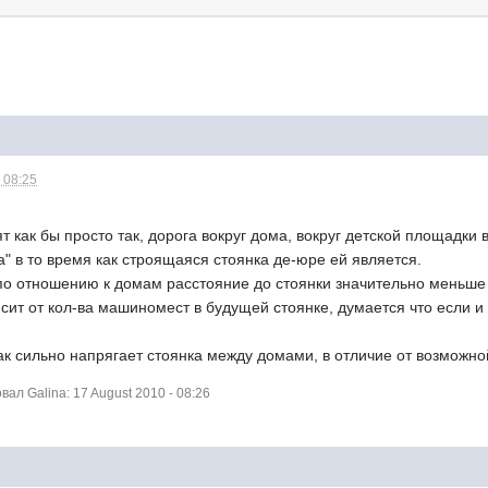
 08:25
 как бы просто так, дорога вокруг дома, вокруг детской площадки
а" в то время как строящаяся стоянка де-юре ей является.
о отношению к домам расстояние до стоянки значительно меньше о
сит от кол-ва машиномест в будущей стоянке, думается что если и 
ак сильно напрягает стоянка между домами, в отличие от возможно
л Galina: 17 August 2010 - 08:26