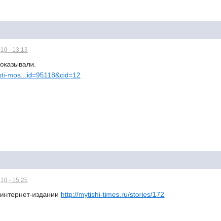
10 - 13:13
показывали.
sti-mos...id=95118&cid=12
10 - 15:25
в интернет-издании
http://mytishi-times.ru/stories/172