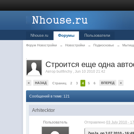
Nhouse.ru
Форумы
Пользователи
Форум Новостройки
→
Новостройки
→
Подмосковье
→
Мытищ
.
Строится еще одна авто
Автор
bullfinchy
,
Jun 10 2010 21:42
«
НАЗАД
ВПЕРЕД
»
Страниц
2
3
4
5
6
Сообщений в теме: 121
Arhitecktor
Пользователь
Отправлено
03 July 2010 - 1
ZenJa, on 3.07.2010 - 16:49