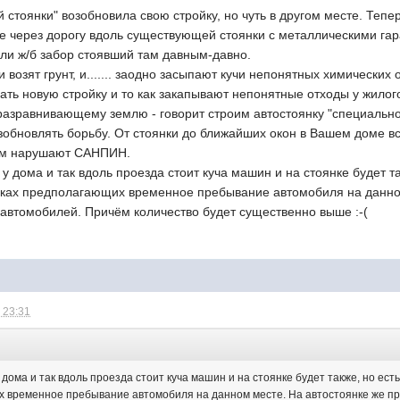
стоянки" возобновила свою стройку, но чуть в другом месте. Тепе
е через дорогу вдоль существующей стоянки с металлическими гараж
али ж/б забор стоявший там давным-давно.
и возят грунт, и....... заодно засыпают кучи непонятных химических 
ать новую стройку и то как закапывают непонятные отходы у жилог
разравнивающему землю - говорит строим автостоянку "специально
озобновлять борьбу. От стоянки до ближайших окон в Вашем доме вс
ом нарушают САНПИН.
о у дома и так вдоль проезда стоит куча машин и на стоянке будет 
овках предполагающих временное пребывание автомобиля на данно
автомобилей. Причём количество будет существенно выше :-(
 23:31
у дома и так вдоль проезда стоит куча машин и на стоянке будет также, но ес
х временное пребывание автомобиля на данном месте. На автостоянке же п