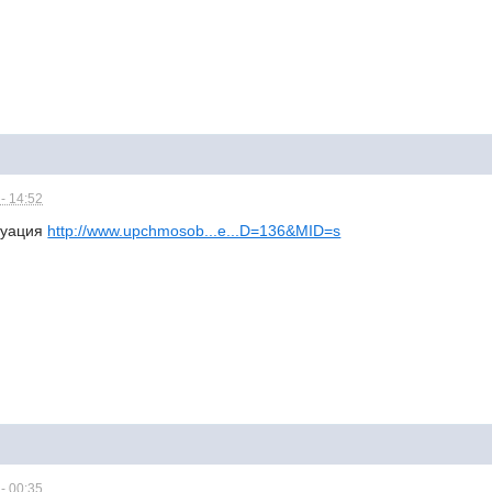
- 14:52
туация
http://www.upchmosob...e...D=136&MID=s
- 00:35