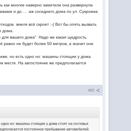
рь как многие наверно заметили она развернула
ами и до..... аж соседнего дома по ул. Сукромка.
отходов. земля всё скроет :-( Вот бы опять вызвать
о дома.
 для вашего дома". Надо же какая щедрость.
ё равно не будет более 50 метров, а значит они
также, но есть одно но: машины стоящие у дома
м месте. На автостоянке же предполагается
#65
ть одно но: машины стоящие у дома стоят на гостевых
редполагается постоянное пребывание автомобилей.