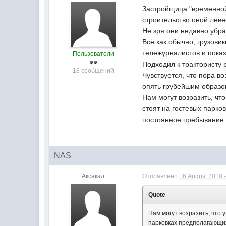
Застройщица "временной 
строительство оной леве
Не зря они недавно убр
Всё как обычно, грузовик
тележурналистов и показ
Пользователи
Подходил к трактористу 
18 сообщений
Чувствуется, что пора в
опять грубейшим образ
Нам могут возразить, чт
стоят на гостевых парк
постоянное пребывание 
NAS
Аксакал
Отправлено
16 August 2010 -
Quote
Нам могут возразить, что 
парковках предполагающи