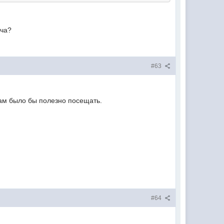
ача?
#63
ам было бы полезно посещать.
#64