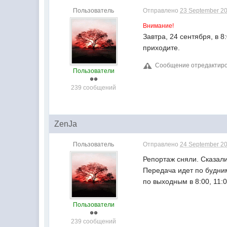
Пользователь
Отправлено
23 September 20
Внимание!
Завтра, 24 сентября, в
приходите.
Сообщение отредактиров
Пользователи
239 сообщений
ZenJa
Пользователь
Отправлено
24 September 20
Репортаж сняли. Сказали
Передача идет по будним
по выходным в 8:00, 11:0
Пользователи
239 сообщений