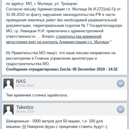
по адресу: МО, г. Мытищи, ул. Троицкая.
Согласно письму Администрации г.п. Мытищи № И-2721/м1-Гр от
31.09.2010 по факту нарушения законодательства РФ в части
проведения земляных работ без необходимой разрешительной
документации, территориальным отделом № 7 Госадмтехнадзора
МО, гр. Левицкая Н.И. привлечена к административной
ответственности .... Вопрос
строительства временной
автостоянки взят на контроль Администрации г.п. Мытищи
."
Из Правительства МО пишут, что наше письмо направлено на
рассмотрение в Главное управление архитектуры и
градостроительства МО.
Сообщение отредактировал ZenJa: 06 December 2010 - 14:32
NAS
06 Dec 2010
Тем временем стоянка заработала.
Takedzo
06 Dec 2010
Шикарненько - 5000 метров для 50 машин, т.е. 100 для
машины:-))) Наверное фуры с прицепами ставить будут:-(