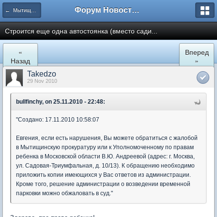
Форум Новостройки
← Мытищи, Троицкая д.5
Строится еще одна автостоянка (вместо сади...
«
Вперед
Назад
»
Takedzo
29 Nov 2010
bullfinchy, on 25.11.2010 - 22:48:
"Создано: 17.11.2010 10:58:07
Евгения, если есть нарушения, Вы можете обратиться с жалобой
в Мытищинскую прокуратуру или к Уполномоченному по правам
ребенка в Московской области В.Ю. Андреевой (адрес: г. Москва,
ул. Садовая-Триумфальная, д. 10/13). К обращению необходимо
приложить копии имеющихся у Вас ответов из администрации.
Кроме того, решение администрации о возведении временной
парковки можно обжаловать в суд."