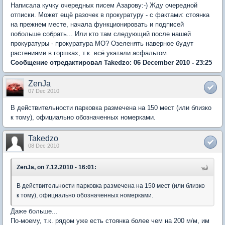
Написала кучку очередных писем Азарову:-) Жду очередной
отписки. Может ещё разочек в прокуратуру - с фактами: стоянка
на прежнем месте, начала функционировать и подписей
побольше собрать... Или кто там следующий после нашей
прокуратуры - прокуратура МО? Озеленять наверное будут
растениями в горшках, т.к. всё укатали асфальтом.
Сообщение отредактировал Takedzo: 06 December 2010 - 23:25
ZenJa
07 Dec 2010
В действительности парковка размечена на 150 мест (или близко
к тому), официально обозначенных номерками.
Takedzo
08 Dec 2010
ZenJa, on 7.12.2010 - 16:01:
В действительности парковка размечена на 150 мест (или близко
к тому), официально обозначенных номерками.
Даже больше...
По-моему, т.к. рядом уже есть стоянка более чем на 200 м/м, им