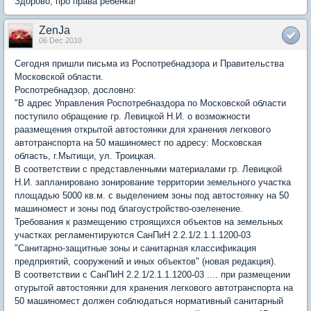
Здорово, про права ребенка!
ZenJa
06 Dec 2010
Сегодня пришли письма из Роспотребнадзора и Правительства
Московской области.
Роспотребнадзор, дословно:
"В адрес Управления Роспотребназдора по Московской области
поступило обращение гр. Левицкой Н.И. о возможности
раазмещения открытой автостоянки для хранения легкового
автотранспорта на 50 машиномест по адресу: Московская
область, г.Мытищи, ул. Троицкая.
В соответствии с представленными материалами гр. Левицкой
Н.И. запланировано зонирование территории земельного участка
площадью 5000 кв.м. с выделением зоны под автостоянку на 50
машиномест и зоны под благоустройство-озеленение.
Требования к размещению строящихся объектов на земельных
участках регламентируются СанПиН 2.2.1/2.1.1.1200-03
"Санитарно-защитные зоны и санитарная классификация
предприятий, сооружений и иных объектов" (новая редакция).
В соответствии с СанПиН 2.2.1/2.1.1.1200-03 .... при размещении
отурытой автостоянки для хранения легкового автотранспорта на
50 машиномест должен соблюдаться нормативный санитарный