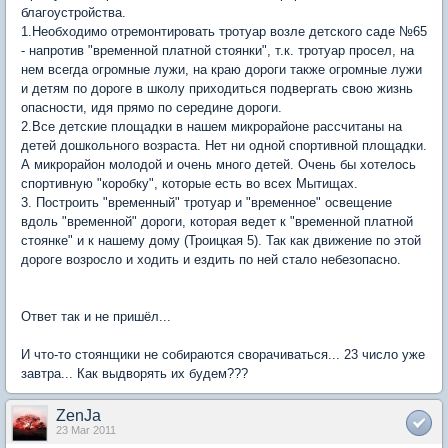
благоустройства.
1.Необходимо отремонтировать тротуар возле детского саде №65
- напротив "временной платной стоянки", т.к. тротуар просел, на
нем всегда огромные лужи, на краю дороги также огромные лужи
и детям по дороге в школу приходиться подвергать свою жизнь
опасности, идя прямо по середине дороги.
2.Все детские площадки в нашем микрорайоне рассчитаны на
детей дошкольного возраста. Нет ни одной спортивной площадки.
А микрорайон молодой и очень много детей. Очень бы хотелось
спортивную "коробку", которые есть во всех Мытищах.
3. Построить "временный" тротуар и "временное" освещение
вдоль "временной" дороги, которая ведет к "временной платной
стоянке" и к нашему дому (Троицкая 5). Так как движение по этой
дороге возросло и ходить и ездить по ней стало небезопасно.
Ответ так и не пришёл...
И что-то стоянщики не собираются сворачиваться... 23 число уже
завтра... Как выдворять их будем???
ZenJa
23 Mar 2011