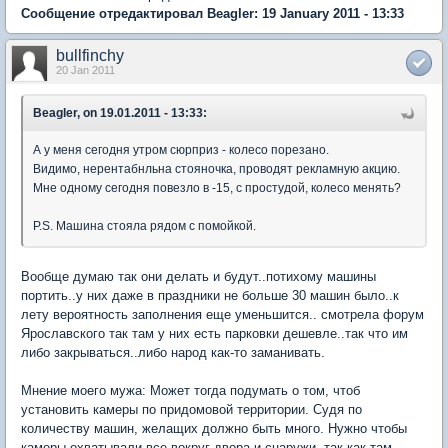
Сообщение отредактировал Beagler: 19 January 2011 - 13:33
bullfinchy
20 Jan 2011
Beagler, on 19.01.2011 - 13:33:
А у меня сегодня утром сюрприз - колесо порезано.
Видимо, нерентабнльна стояночка, проводят рекламную акцию.
Мне одному сегодня повезло в -15, с простудой, колесо менять?
P.S. Машина стояла рядом с помойкой.
Вообще думаю так они делать и будут..потихому машины
портить..у них даже в праздники не больше 30 машин было..к
лету вероятность заполнения еще уменьшится.. смотрела форум
Ярославского так там у них есть парковки дешевле..так что им
либо закрываться..либо народ как-то заманивать.
Мнение моего мужа: Может тогда подумать о том, чтоб
установить камеры по придомовой территории. Судя по
количеству машин, желащих должно быть много. Нужно чтобы
камеры охватывали все вокруг двора и снаружи, так как там