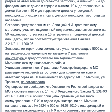
разрыв от автостоянки до объектов застройки, а именно: 15 м до
фасадов жилых домов и торцов с окнами, 10 м до торцов жилых
домов без окон, 50 м до территории детских учреждений,
площадок для отдыха и спорта, детских площадок, мест отдыха
населения.
Согласно представленным гр. Левицкой Н.И. графическому
материалу участок, выделенный под размещение автостоянки на
50 машиномест с востока в 16 м граничит с придомовой детской
площадкой, что не соответствует требованиям СанПиН
2.2.1/2.1.1.1200-03 ...
Зонирование территории земельного участка
площадью 5000 кв.м
на графическом материале
не заверены Управлением
архитектуры
и градостроительства Администрации
Мытищинского муниципального района.
Учитывая изложенное,
Управление Роспотребнадзора
по МО
размещение открытой автостоянки для хранения легкового
автотранспорта на 50 машиномест по адресу: МО, г. Мытищи, ул.
Троицкая,
не согласовало
.
Одновременно сообщаем, что Управление Роспотребназдора по
МО в соответствии со ст. 14 гл. 3 Федерального Закона № 131-Ф3
от 06.10.2003 "Об общих принципах организации местного
самоуправления в РФ" в адрес Администрации г.п. Мытищи
направило письмо № 2624-ж-020 от 26.08.2010 с информацией о
нарушении законодательства РФ при строительстве автостоянки