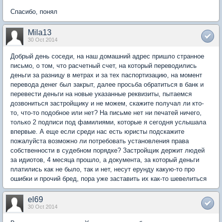
Спасибо, понял
Mila13
30 Oct 2014
Добрый день соседи, на наш домашний адрес пришло странное
письмо, о том, что расчетный счет, на который переводились
деньги за разницу в метрах и за тех паспортизацию, на момент
перевода денег был закрыт, далее просьба обратиться в банк и
перевести деньги на новые указанные реквизиты, пытаемся
дозвониться застройщику и не можем, скажите получал ли кто-
то, что-то подобное или нет? На письме нет ни печатей ничего,
только 2 подписи под фамилиями, которые я сегодня услышала
впервые. А еще если среди нас есть юристы подскажите
пожалуйста возможно ли потребовать установления права
собственности в судебном порядке? Застройщик держит людей
за идиотов, 4 месяца прошло, а документа, за который деньги
платились как не было, так и нет, несут ерунду какую-то про
ошибки и прочий бред, пора уже заставить их как-то шевелиться
el69
30 Oct 2014