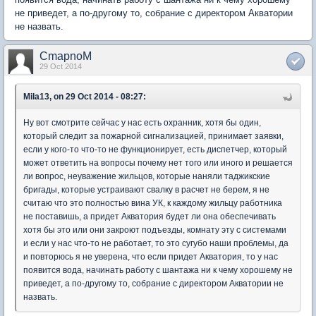
не приведет, а по-другому то, собрание с директором Акватории
не назвать.
CmapnoM
29 Oct 2014
Mila13, on 29 Oct 2014 - 08:27:
Ну вот смотрите сейчас у нас есть охранник, хотя бы один,
который следит за пожарной сигнализацией, принимает заявки,
если у кого-то что-то не функционирует, есть диспетчер, который
может ответить на вопросы почему нет того или иного и решается
ли вопрос, неуважение жильцов, которые наняли таджикские
бригады, которые устраивают свалку в расчет не берем, я не
считаю что это полностью вина УК, к каждому жильцу работника
не поставишь, а придет Акватория будет ли она обеспечивать
хотя бы это или они закроют подъезды, комнату эту с системами
и если у нас что-то не работает, то это сугубо наши проблемы, да
и повторюсь я не уверена, что если придет Акватория, то у нас
появится вода, начинать работу с шантажа ни к чему хорошему не
приведет, а по-другому то, собрание с директором Акватории не
назвать.