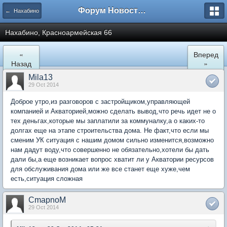
Форум Новостройки
← Нахабино
Нахабино, Красноармейская 66
«
Вперед
Назад
»
Mila13
29 Oct 2014
Доброе утро,из разговоров с застройщиком,управляющей
компанией и Акваторией,можно сделать вывод,что речь идет не о
тех деньгах,которые мы заплатили за коммуналку,а о каких-то
долгах еще на этапе строительства дома. Не факт,что если мы
сменим УК ситуация с нашим домом сильно изменится,возможно
нам дадут воду,что совершенно не обязательно,хотели бы дать
дали бы,а еще возникает вопрос хватит ли у Акватории ресурсов
для обслуживания дома или же все станет еще хуже,чем
есть,ситуация сложная
CmapnoM
29 Oct 2014