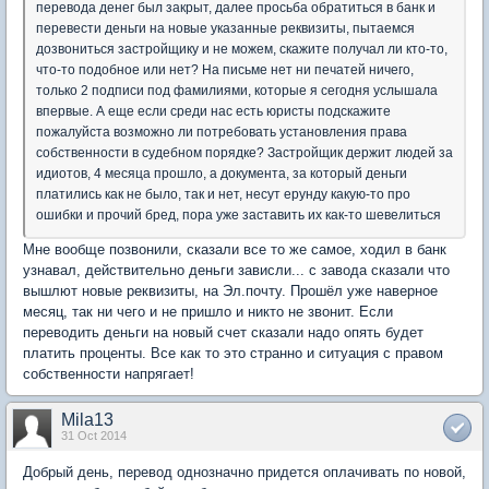
перевода денег был закрыт, далее просьба обратиться в банк и
перевести деньги на новые указанные реквизиты, пытаемся
дозвониться застройщику и не можем, скажите получал ли кто-то,
что-то подобное или нет? На письме нет ни печатей ничего,
только 2 подписи под фамилиями, которые я сегодня услышала
впервые. А еще если среди нас есть юристы подскажите
пожалуйста возможно ли потребовать установления права
собственности в судебном порядке? Застройщик держит людей за
идиотов, 4 месяца прошло, а документа, за который деньги
платились как не было, так и нет, несут ерунду какую-то про
ошибки и прочий бред, пора уже заставить их как-то шевелиться
Мне вообще позвонили, сказали все то же самое, ходил в банк
узнавал, действительно деньги зависли... с завода сказали что
вышлют новые реквизиты, на Эл.почту. Прошёл уже наверное
месяц, так ни чего и не пришло и никто не звонит. Если
переводить деньги на новый счет сказали надо опять будет
платить проценты. Все как то это странно и ситуация с правом
собственности напрягает!
Mila13
31 Oct 2014
Добрый день, перевод однозначно придется оплачивать по новой,