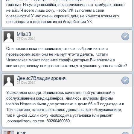
грязные. На улице помойка, в канализационных тамбурах пахнет
не айс. Я всего лишь хочу, чтобы УК выполняла свои
обязанности! У нас очень хороший дом, не хочется чтобы его
превращали в свинарник из за бездействия УК.
Mila13
27 Dec 2014
Они похоже пока не понимают,что как выбрали их так и
перевыберем,если они не начнут что-то делать. Кстати
Чкаловская может поясните тарифы,которые Вы вписали в
квитанции,почему они разнятся с тем,что указано у вас на сайте?
Денис7Владимирович
28 Dec 2014
Уважаемые соседи. Занимаюсь качественной установкой и
обслуживанием кондиционеров, являюсь дилером фирмы
toshiba.Недавно были две установки в доме 66 в 3 подъезде и в
195 квартире, клиенты остались довольны как обслуживанием,
так и ценой .Если кому необходима установка или ремонт
,обращайтесь по тел. 89260460080.
Kath