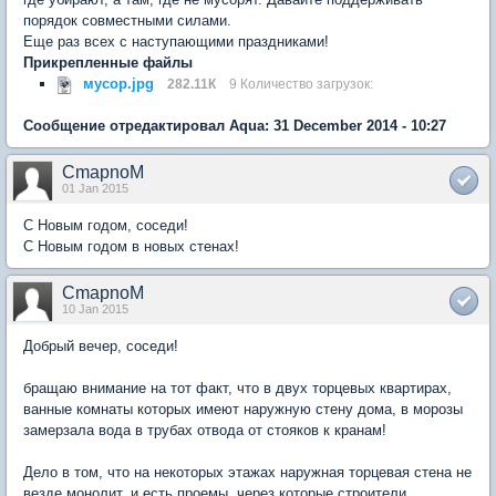
порядок совместными силами.
Еще раз всех с наступающими праздниками!
Прикрепленные файлы
мусор.jpg
282.11К
9 Количество загрузок:
Сообщение отредактировал Aqua: 31 December 2014 - 10:27
CmapnoM
01 Jan 2015
С Новым годом, соседи!
С Новым годом в новых стенах!
CmapnoM
10 Jan 2015
Добрый вечер, соседи!
бращаю внимание на тот факт, что в двух торцевых квартирах,
ванные комнаты которых имеют наружную стену дома, в морозы
замерзала вода в трубах отвода от стояков к кранам!
Дело в том, что на некоторых этажах наружная торцевая стена не
везде монолит, и есть проемы, через которые строители