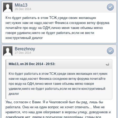
Mila13
26 Dec 2014
Кто будет работать в этом ТСЖ,среди своих желающих
нет,чужих нам не надо,насчет Феникса соседнюю ветку форума
почитайте про воду на ОДН,лично меня такие объемы мягко
говоря удивили,никто не будет работать,если не вести
конструктивный диалог
Berezhnoy
27 Dec 2014
Mila13, on 26 Dec 2014 - 20:53:
Кто будет работать в этом ТСЖ,среди своих желающих нет,чужих
нам не надо,насчет Феникса соседнюю ветку форума почитайте
про воду на ОДН,лично меня такие объемы мягко говоря
удивили,никто не будет работать,если не вести конструктивный
диалог
Увы, согласен с Вами. Я и Чкаловской был бы рад, лишь бы
работала. Она ни на один вопрос не хочет отвечать... Мне не
нравится, что наш дом обогревает в морозы улицу, доводчиков и
домофонов нет, двери в подъездах раздолбаны, стены все