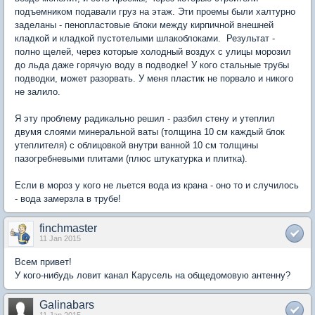
подъемником подавали груз на этаж. Эти проемы были халтурно
заделаны - пенопластовые блоки между кирпичной внешней
кладкой и кладкой пустотелыми шлакоблоками. Результат -
полно щелей, через которые холодный воздух с улицы морозил
до льда даже горячую воду в подводке! У кого стальные трубы
подводки, может разорвать. У меня пластик не порвало и никого
не залило.
Я эту проблему радикально решил - разбил стену и утеплил
двумя слоями минеральной ваты (толщина 10 см каждый блок
утеплителя) с облицовкой внутри ванной 10 см толщины
пазогребневыми плитами (плюс штукатурка и плитка).
Если в мороз у кого не льется вода из крана - оно то и случилось
- вода замерзла в трубе!
finchmaster
11 Jan 2015
Всем привет!
У кого-нибудь ловит канал Карусель на общедомовую антенну?
Galinabars