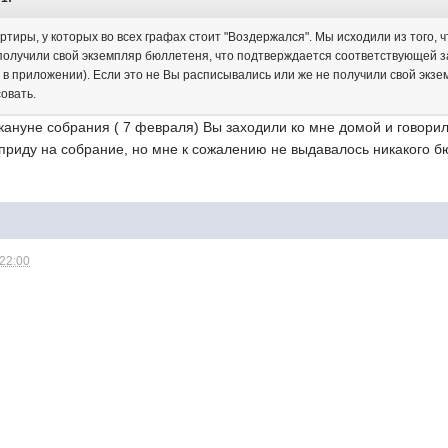
артиры, у которых во всех графах стоит "Воздержался". Мы исходили из того
олучили свой экземпляр бюллетеня, что подтверждается соответствующей з
 в приложении). Если это не Вы расписывались или же не получили свой экз
овать.
акануне собрания ( 7 февраля) Вы заходили ко мне домой и говор
 приду на собрание, но мне к сожалению не выдавалось никакого б
 22:00