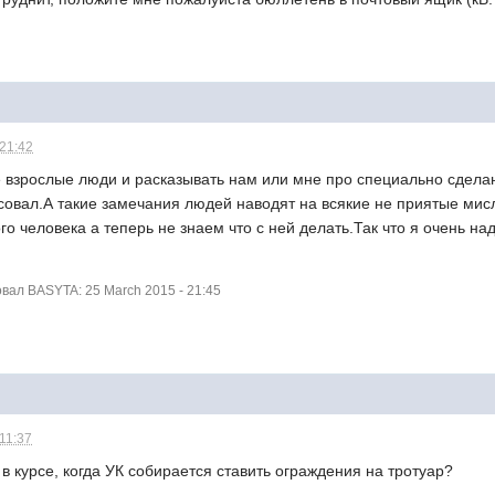
 21:42
 взрослые люди и расказывать нам или мне про специально сделан
осовал.А такие замечания людей наводят на всякие не приятые мис
го человека а теперь не знаем что с ней делать.Так что я очень н
ал BASYTA: 25 March 2015 - 21:45
 11:37
 в курсе, когда УК собирается ставить ограждения на тротуар?