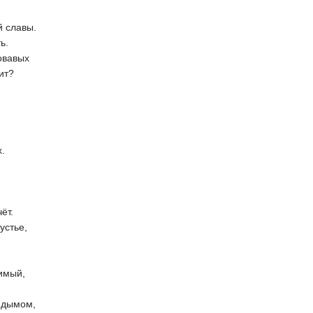
 славы.
ь.
ровавых
ит?
х.
ёт.
устье,
бимый,
и дымом,