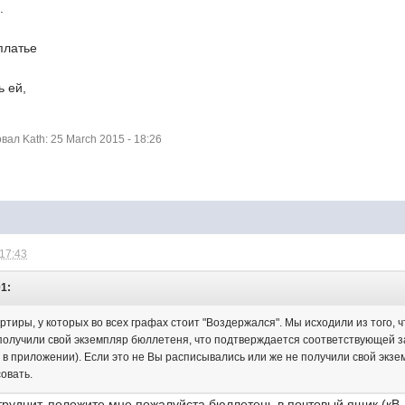
.
платье
ь ей,
?
ал Kath: 25 March 2015 - 18:26
 17:43
01:
артиры, у которых во всех графах стоит "Воздержался". Мы исходили из того
олучили свой экземпляр бюллетеня, что подтверждается соответствующей з
 в приложении). Если это не Вы расписывались или же не получили свой экз
овать.
труднит, положите мне пожалуйста бюллетень в почтовый ящик (кВ. 