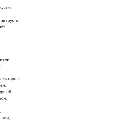
кустик
..
ив грусти,
ёт.
инели
.
ось горше.
ён.
 Оршей
ьон.
,
 ржи,
,