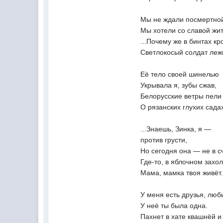
Мы не ждали посмертной
Мы хотели со славой жит
...Почему же в бинтах к
Светлокосый солдат леж
Её тело своей шинелью
Укрывала я, зубы сжав,
Белорусские ветры пели
О рязанских глухих сада
...Знаешь, Зинка, я —
против грусти,
Но сегодня она — не в сч
Где-то, в яблочном захол
Мама, мамка твоя живёт.
У меня есть друзья, лю
У неё ты была одна.
Пахнет в хате квашнёй 