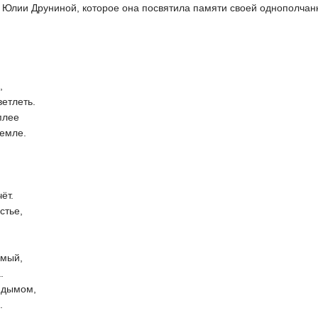
 Юлии Друниной, которое она посвятила памяти своей однополчан
,
ветлеть.
плее
земле.
ёт.
стье,
имый,
.
и дымом,
.