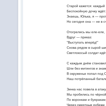
Старой кажется: каждый 
Беспокойную дочку ждёт.
Знаешь, Юлька, я — прот
Но сегодня она — не в сч
Отогрелись мы еле-еле,
Вдруг — приказ:
"Выступать вперёд!"
Снова рядом в сырой ш
Светлокосый солдат идёт
С каждым днём становил
Шли без митингов и знам
В окруженье попал под
Наш потрёпанный батал
Зинка нас повела в атаку
Мы пробились по чёрной
По воронкам и буеракам
Через смертные рубежи.