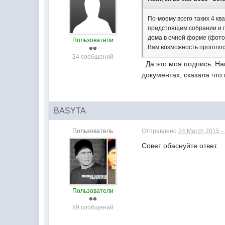
По-моему всего таких 4 кв
предстоящем собрании и п
дома в очной форме (фото
Пользователи
Вам возможность проголос
24 сообщений
. Да это моя подпись. Н
документах, сказала что
BASYTA
Пользователь
Отправлено
24 March 2015 -
Совет обаснуйте ответ.
Пользователи
89 сообщений