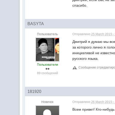
спасибо.
BASYTA
Пользователь
Отправлено
25 March 2015 -
Дмитрий я думаю мы все
за которого лично я гол
инициативой не известно
русского языка.
Пользователи
Сообщение отредактиров
89 сообщений
181920
Новичок
Отправлено
26 March 2015 -
Всем привет! Кто-нибудь