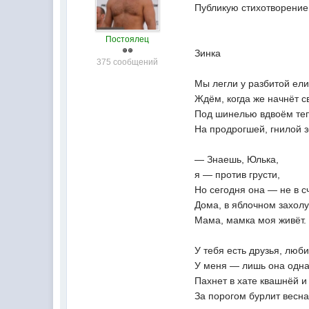
Публикую стихотворение
Постоялец
Зинка
375 сообщений
Мы легли у разбитой ели
Ждём, когда же начнёт с
Под шинелью вдвоём те
На продрогшей, гнилой 
— Знаешь, Юлька,
я — против грусти,
Но сегодня она — не в сч
Дома, в яблочном захолу
Мама, мамка моя живёт.
У тебя есть друзья, люб
У меня — лишь она одна
Пахнет в хате квашнёй 
За порогом бурлит весна