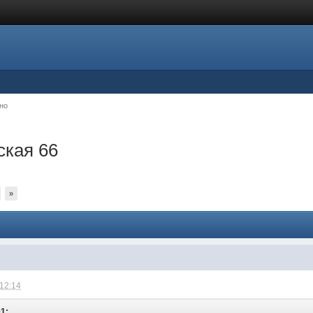
но
ская 66
»
 12:14
01: