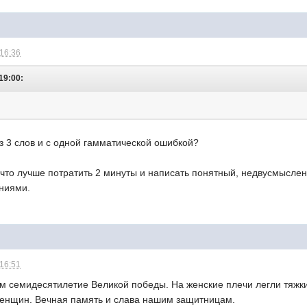
 16:36
19:00:
из 3 слов и с одной гамматической ошибкой?
что лучше потратить 2 минуты и написать понятный, недвусмыслен
ниями.
 16:51
ем семидесятилетие Великой победы. На женские плечи легли тяж
женщин. Вечная память и слава нашим защитницам.