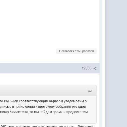
Galinabars это нравится
#2505
, что Вы были соответствующим образом уведомлены о
аписью в приложении к протоколу собрания жильцов
емпляр бюллетеня, то мы найдем время и предоставим
98) или скажите где его можно получить. Заранее