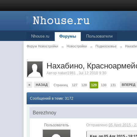
Nhouse.ru
Форумы
Пользователи
Форум Новостройки
→
Новостройки
→
Подмосковье
→
Нахаби
.
Нахабино, Красноармей
Автор
natan1981
,
Jul 12 2010 9:30
«
НАЗАД
ВПЕРЕД
Страниц
127
128
129
130
131
Сообщений в теме: 3172
Berezhnoy
Пользователь
Отправлено
05 April 2015 - 2
Kee, on 05 Apr 2015 - 18:1