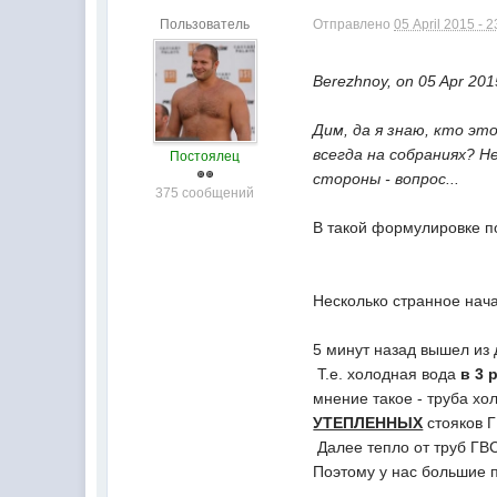
Пользователь
Отправлено
05 April 2015 - 2
Berezhnoy, on 05 Apr 2015
Дим, да я знаю, кто эт
всегда на собраниях? Н
Постоялец
стороны - вопрос...
375 сообщений
В такой формулировке по
Несколько странное нач
5 минут назад вышел из 
Т.е. холодная вода
в 3 
мнение такое - труба хо
УТЕПЛЕННЫХ
стояков Г
Далее тепло от труб ГВ
Поэтому у нас большие 