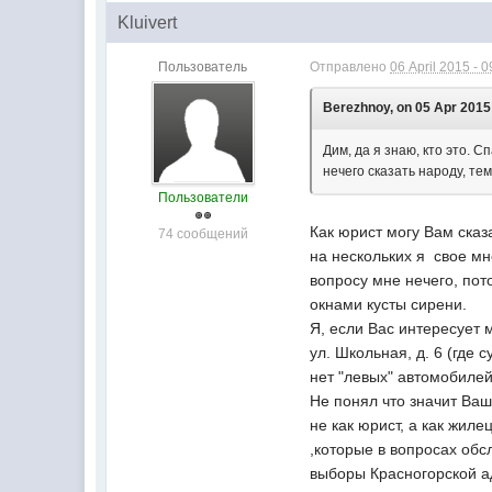
Kluivert
Пользователь
Отправлено
06 April 2015 - 0
Berezhnoy, on 05 Apr 2015 
Дим, да я знаю, кто это. С
нечего сказать народу, те
Пользователи
Как юрист могу Вам сказ
74 сообщений
на нескольких я свое мн
вопросу мне нечего, пото
окнами кусты сирени.
Я, если Вас интересует 
ул. Школьная, д. 6 (где
нет "левых" автомобилей
Не понял что значит Ваш
не как юрист, а как жил
,которые в вопросах обс
выборы Красногорской а