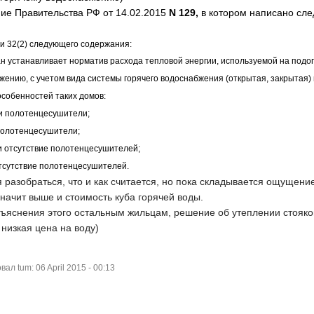
ие Правительства РФ от 14.02.2015
N 129,
в котором написано сл
 и 32(2) следующего содержания:
ан устанавливает норматив расхода тепловой энергии, используемой на под
жению, с учетом вида системы горячего водоснабжения (открытая, закрытая) 
собенностей таких домов:
 и полотенцесушители;
полотенцесушители;
и отсутствие полотенцесушителей;
отсутствие полотенцесушителей.
разобраться, что и как считается, но пока складывается ощущени
 значит выше и стоимость куба горячей воды.
объяснения этого остальным жильцам, решение об утеплении стояко
низкая цена на воду)
л tum: 06 April 2015 - 00:13