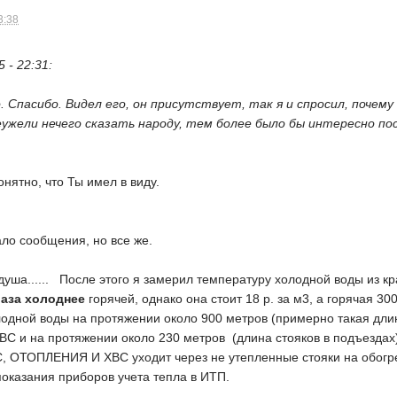
3:38
 - 22:31:
о. Спасибо. Видел его, он присутствует, так я и спросил, почем
еужели нечего сказать народу, тем более было бы интересно п
нятно, что Ты имел в виду.
ало сообщения, но все же.
душа...... После этого я замерил температуру холодной воды из кра
раза холоднее
горячей, однако она стоит 18 р. за м3, а горячая 30
лодной воды на протяжении около 900 метров (примерно такая длин
ВС и на протяжении около 230 метров (длина стояков в подъездах
С, ОТОПЛЕНИЯ И ХВС уходит через не утепленные стояки на обогрев
показания приборов учета тепла в ИТП.