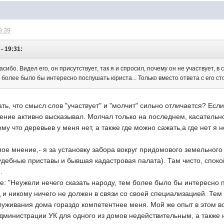
9:39
- 19:31:
пасибо. Видел его, он присутствует, так я и спросил, почему он не участвует,
м более было бы интересно послушать юриста... Только вместо ответа с его сто
ать, что смысл слов "участвует" и "молчит" сильно отличается? Есл
ение активно высказывал. Молчал только на последнем, касательно 
му что деревьев у меня нет, а также где можно сажать,а где нет я 
мое мнение,- я за установку забора вокруг придомового земельного 
 судебные приставы и бывшая кадастровая палата). Там чисто, споко
.
е: "Неужели нечего сказать народу, тем более было бы интересно 
ец и никому ничего не должен в связи со своей специализацией. Те
луживания дома гораздо компетентнее меня. Мой же опыт в этом воп
дминистрации УК для одного из домов недействительным, а также