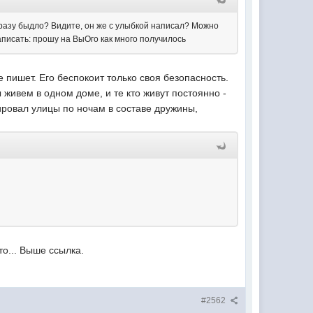
разу быдло? Видите, он же с улыбкой написал? Можно
писать: прошу на ВыОго как много получилось
е пишет. Его беспокоит только своя безопасность.
ы живем в одном доме, и те кто живут постоянно -
лировал улицы по ночам в составе дружины,
то... Выше ссылка.
#2562