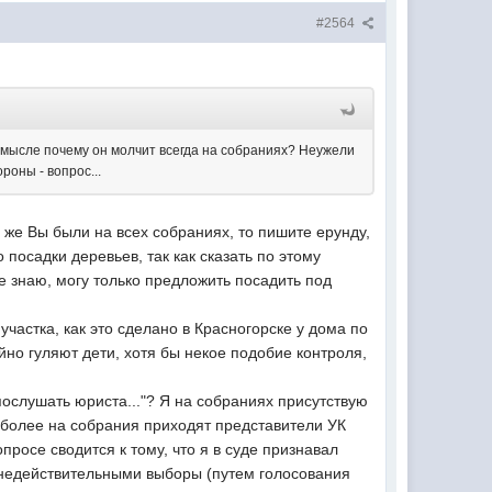
#2564
 в смысле почему он молчит всегда на собраниях? Неужели
роны - вопрос...
и же Вы были на всех собраниях, то пишите ерунду,
посадки деревьев, так как сказать по этому
не знаю, могу только предложить посадить под
участка, как это сделано в Красногорске у дома по
йно гуляют дети, хотя бы некое подобие контроля,
послушать юриста..."? Я на собраниях присутствую
м более на собрания приходят представители УК
росе сводится к тому, что я в суде признавал
 недействительными выборы (путем голосования