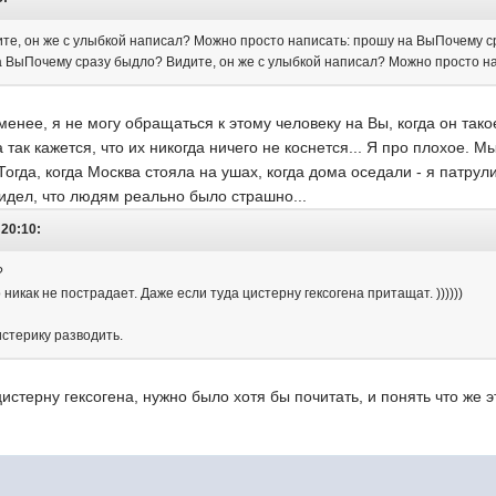
те, он же с улыбкой написал? Можно просто написать: прошу на ВыПочему с
а ВыПочему сразу быдло? Видите, он же с улыбкой написал? Можно просто на
менее, я не могу обращаться к этому человеку на Вы, когда он тако
ак кажется, что их никогда ничего не коснется... Я про плохое. М
Тогда, когда Москва стояла на ушах, когда дома оседали - я патру
идел, что людям реально было страшно...
 20:10:
?
никак не пострадает. Даже если туда цистерну гексогена притащат. ))))))
истерику разводить.
истерну гексогена, нужно было хотя бы почитать, и понять что же э