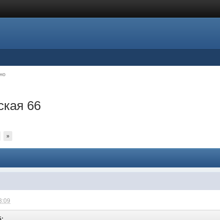
но
ская 66
»
3:09
5: