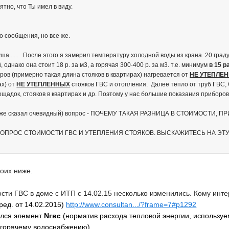
тно, что Ты имел в виду.
о сообщения, но все же.
ша...... После этого я замерил температуру холодной воды из крана. 20 граду
, однако она стоит 18 р. за м3, а горячая 300-400 р. за м3. т.е. минимум
в 15 р
ров (примерно такая длина стояков в квартирах) нагревается от
НЕ УТЕПЛЕ
ах) от
НЕ УТЕПЛЕННЫХ
стояков ГВС и отопления. Далее тепло от труб ГВС
щадок, стояков в квартирах и др. Поэтому у нас большие показания приборов
даже сказал очевидный) вопрос - ПОЧЕМУ ТАКАЯ РАЗНИЦА В СТОИМОСТИ,
ОПРОС СТОИМОСТИ ГВС И УТЕПЛЕНИЯ СТОЯКОВ. ВЫСКАЖИТЕСЬ НА ЭТ
оих ниже.
сти ГВС в доме с ИТП с 14.02.15 несколько изменились. Кому инте
ред. от 14.02.2015)
http://www.consultan.../?frame=7#p1292
ился элемент
Nгвс
(
норматив расхода тепловой энергии, используе
 горячему водоснабжению)