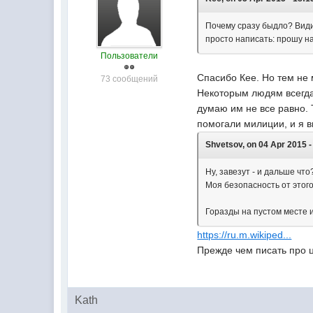
Почему сразу быдло? Види
просто написать: прошу н
Пользователи
Спасибо Кее. Но тем не 
73 сообщений
Некоторым людям всегда т
думаю им не все равно. 
помогали милиции, и я в
Shvetsov, on 04 Apr 2015 -
Ну, завезут - и дальше что
Моя безопасность от этого 
Горазды на пустом месте 
https://ru.m.wikiped...
Прежде чем писать про ц
Kath