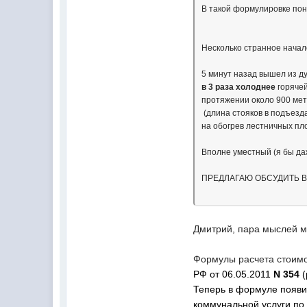
В такой формулировке поня
Несколько странное начал
5 минут назад вышел из ду
в 3 раза холоднее
горячей
протяжении около 900 мет
(длина стояков в подъезд
на обогрев лестничных пло
Вполне уместный (я бы 
ПРЕДЛАГАЮ ОБСУДИТЬ В
Дмитрий, пара мыслей м
Формулы расчета стоимо
РФ от 06.05.2011
N 354
(
Теперь в формуле появ
коммунальной услуги по