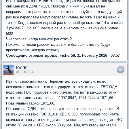
И так каждый раз. Вычитаю каждый раз их косяки, но каждый раз
они мне их в долг пишут. Приходил к ним и указывал на
неправильные расчеты, говорят что не волнуйтесь, в следующий
раз все переплаты будут перерасчитаны, но уже 3 месяц одно и
то же. Когда пришел первый раз мне вообще сказали: ''И это из-за
3 рублей?''. Но за 3 месяца себе в карман прибавили уже более
500!
Чкаловская, когда начнете работать?
Похоже на лохов рассчитывают, что большинство не будут
просчитывать каждую строчку.
Сообщение отредактировал Fisher58: 11 February 2016 - 08:57
leeds
08 Feb 2016
Изучил свою платежку. Пересчитал, все сходится, но вот
незадача стоимость гкал фигурирует в трех строках: ГВС ОДН
подогрев, ГВС подогрев и отопление. Так вот в каждой из этих
строк стоимость гкал разная: 1997,8947; 1971,9444 и 1971,66.
Правильный тариф 1971,66.
По воде на ОДН, тоже очень интересные цифры получаются. В
квитанции указано ГВС 0,16 и ХВС 0,303, попробовал посчитать
сколько это на дом (исходя из количества квартир), выходит ГВС
около 30 кубов и ХВС около 60 кубов. Мы, что каток заливали