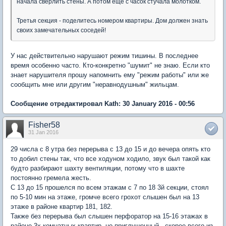
начала сверлить стены. А потом ещё с часок стучала молотком.
Третья секция - поделитесь номером квартиры. Дом должен знать
своих замечательных соседей!
У нас действительно нарушают режим тишины. В последнее
время особенно часто. Кто-конкретно "шумит" не знаю. Если кто
знает нарушителя прошу напомнить ему "режим работы" или же
сообщить мне или другим "неравнодушным" жильцам.
Сообщение отредактировал Kath: 30 January 2016 - 00:56
Fisher58
31 Jan 2016
29 числа с 8 утра без перерыва с 13 до 15 и до вечера опять кто
то добил стены так, что все ходуном ходило, звук был такой как
будто разбирают шахту вентиляции, потому что в шахте
постоянно гремела жесть.
С 13 до 15 прошелся по всем этажам с 7 по 18 3й секции, стоял
по 5-10 мин на этаже, громче всего грохот слышен был на 13
этаже в районе квартир 181, 182.
Также без перерыва был слышен перфоратор на 15-16 этажах в
районе 3х комнатных квартир, но приглушенный, скорее всего из