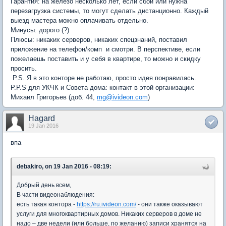
Гарантия: на железо несколько лет, если сбой или нужна
перезагрузка системы, то могут сделать дистанционно. Каждый
выезд мастера можно оплачивать отдельно.
Минусы: дорого (?)
Плюсы: никаких серверов, никаких спецзнаний, поставил
приложение на телефон/комп и смотри. В перспективе, если
пожелаешь поставить и у себя в квартире, то можно и скидку
просить.
P.S. Я в это конторе не работаю, просто идея понравилась.
P.P.S для УКЧК и Совета дома: контакт в этой организации:
Михаил Григорьев (доб. 44,
mg@ivideon.com
)
Hagard
19 Jan 2016
впа
debakiro, on 19 Jan 2016 - 08:19:
Добрый день всем,
В части видеонаблюдения:
есть такая контора -
https://ru.ivideon.com/
- они также оказывают
услуги для многоквартирных домов. Никаких серверов в доме не
надо – две недели (или больше, по желанию) записи хранятся на