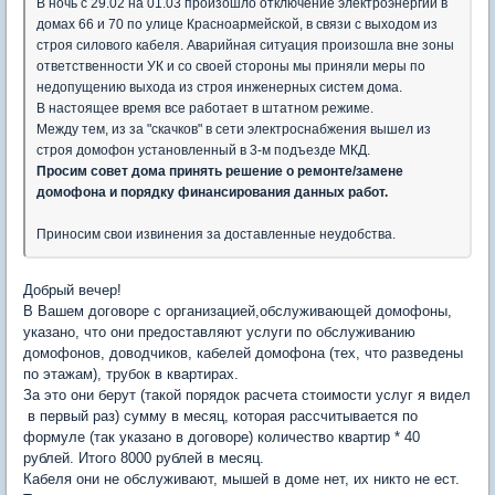
В ночь с 29.02 на 01.03 произошло отключение электроэнергии в
домах 66 и 70 по улице Красноармейской, в связи с выходом из
строя силового кабеля. Аварийная ситуация произошла вне зоны
ответственности УК и со своей стороны мы приняли меры по
недопущению выхода из строя инженерных систем дома.
В настоящее время все работает в штатном режиме.
Между тем, из за "скачков" в сети электроснабжения вышел из
строя домофон установленный в 3-м подъезде МКД.
Просим совет дома принять решение о ремонте/замене
домофона и порядку финансирования данных работ.
Приносим свои извинения за доставленные неудобства.
Добрый вечер!
В Вашем договоре с организацией,обслуживающей домофоны,
указано, что они предоставляют услуги по обслуживанию
домофонов, доводчиков, кабелей домофона (тех, что разведены
по этажам), трубок в квартирах.
За это они берут (такой порядок расчета стоимости услуг я видел
в первый раз) сумму в месяц, которая рассчитывается по
формуле (так указано в договоре) количество квартир * 40
рублей. Итого 8000 рублей в месяц.
Кабеля они не обслуживают, мышей в доме нет, их никто не ест.