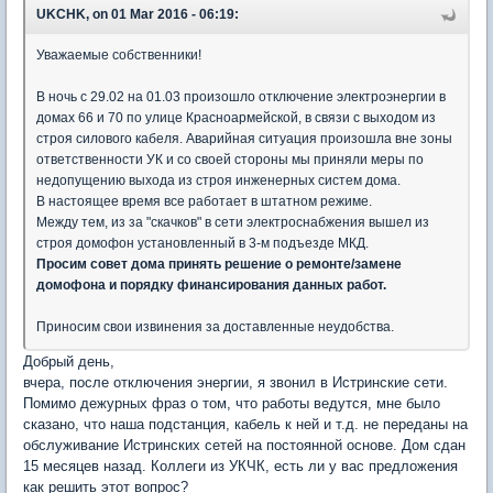
UKCHK, on 01 Mar 2016 - 06:19:
Уважаемые собственники!
В ночь с 29.02 на 01.03 произошло отключение электроэнергии в
домах 66 и 70 по улице Красноармейской, в связи с выходом из
строя силового кабеля. Аварийная ситуация произошла вне зоны
ответственности УК и со своей стороны мы приняли меры по
недопущению выхода из строя инженерных систем дома.
В настоящее время все работает в штатном режиме.
Между тем, из за "скачков" в сети электроснабжения вышел из
строя домофон установленный в 3-м подъезде МКД.
Просим совет дома принять решение о ремонте/замене
домофона и порядку финансирования данных работ.
Приносим свои извинения за доставленные неудобства.
Добрый день,
вчера, после отключения энергии, я звонил в Истринские сети.
Помимо дежурных фраз о том, что работы ведутся, мне было
сказано, что наша подстанция, кабель к ней и т.д. не переданы на
обслуживание Истринских сетей на постоянной основе. Дом сдан
15 месяцев назад. Коллеги из УКЧК, есть ли у вас предложения
как решить этот вопрос?