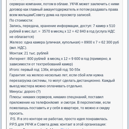
серверах компании, потом в облаке. УКЧК может заключить с ними
договор как главный аккаунтодержатель и потом раздавать права
всем жильцам/Совету дома на просмотр записей.
По стоимости:
Запись, передача, хранение информации, доступ: 7 камер x 510
рублей в мес./шт. = 3570 в месяц x 12 = 42 840 в год (услуга НДС
не облагается)
Железо: одна камера (уличная, купольная) = 8900 x 7 = 62 300 руб
(вкл. НДС).
Монтаж: 21 тыс. рублей
Интернет: 800 рублей в месяц x 12 = 9 600 в год (примерно, в
зависимости от техтребований камер)
Итого: первый год: 136к, второй год: 50-55к
Гарантия: на железо несколько лет, если сбой или нужна
перезагрузка системы, то могут сделать дистанционно. Каждый
выезд мастера можно оплачивать отдельно.
Минусы: дорого (?)
Плюсы: никаких серверов, никаких спецзнаний, поставил
приложение на телефон/комп и смотри. В перспективе, если
пожелаешь поставить и у себя в квартире, то можно и скидку
просить.
P.S. Я в это конторе не работаю, просто идея понравилась.
P.P.S для УКЧК и Совета дома: контакт в этой организации: