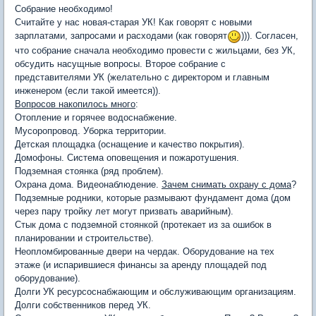
Собрание необходимо!
Считайте у нас новая-старая УК! Как говорят с новыми
зарплатами, запросами и расходами (как говорят
))). Согласен,
что собрание сначала необходимо провести с жильцами, без УК,
обсудить насущные вопросы. Второе собрание с
представителями УК (желательно с директором и главным
инженером (если такой имеется)).
Вопросов накопилось много
:
Отопление и горячее водоснабжение.
Мусоропровод. Уборка территории.
Детская площадка (оснащение и качество покрытия).
Домофоны. Система оповещения и пожаротушения.
Подземная стоянка (ряд проблем).
Охрана дома. Видеонаблюдение.
Зачем снимать охрану с дома
?
Подземные родники, которые размывают фундамент дома (дом
через пару тройку лет могут призвать аварийным).
Стык дома с подземной стоянкой (протекает из за ошибок в
планировании и строительстве).
Неопломбированные двери на чердак. Оборудование на тех
этаже (и испарившиеся финансы за аренду площадей под
оборудование).
Долги УК ресурсоснабжающим и обслуживающим организациям.
Долги собственников перед УК.