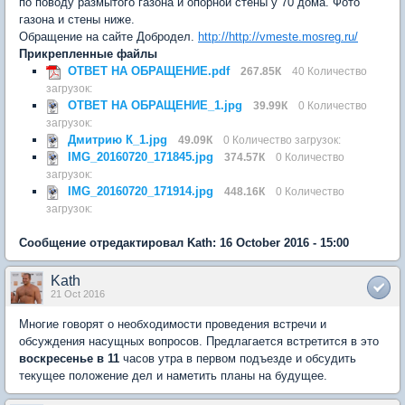
по поводу размытого газона и опорной стены у 70 дома. Фото
газона и стены ниже.
Обращение на сайте Добродел.
http://http://vmeste.mosreg.ru/
Прикрепленные файлы
ОТВЕТ НА ОБРАЩЕНИЕ.pdf
267.85К
40 Количество
загрузок:
ОТВЕТ НА ОБРАЩЕНИЕ_1.jpg
39.99К
0 Количество
загрузок:
Дмитрию К_1.jpg
49.09К
0 Количество загрузок:
IMG_20160720_171845.jpg
374.57К
0 Количество
загрузок:
IMG_20160720_171914.jpg
448.16К
0 Количество
загрузок:
Сообщение отредактировал Kath: 16 October 2016 - 15:00
Kath
21 Oct 2016
Многие говорят о необходимости проведения встречи и
обсуждения насущных вопросов. Предлагается встретится в это
воскресенье в 11
часов утра в первом подъезде и обсудить
текущее положение дел и наметить планы на будущее.