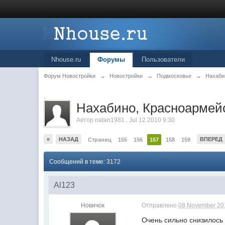
Nhouse.ru
Форумы
Пользователи
Форум Новостройки
→
Новостройки
→
Подмосковье
→
Нахаби
.
Нахабино, Красноармей
Автор
natan1981
,
Jul 12 2010 9:30
«
НАЗАД
ВПЕРЕД
Страниц
155
156
157
158
159
Сообщений в теме: 3172
Al123
Новичок
Отправлено
08 November 201
Очень сильно снизилось