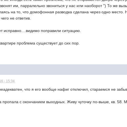
 звонят им, парралельно звониться у нас или наоборот ") То же в
лаясь на то, что домофонная разводка сделана через одно место. 
чего не ответив.
т исправно....видимо поправили ситуацию.
 квартире проблема существует до сих пор.
6 - 15:34
еадекватен, что я его вообще нафиг отключил, стараемся не забыв
 пропала с окончанием выходных. Живу чуточку по-выше, кв. 58. Мо