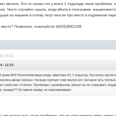
ет звонить. Кто-то сказал что у всего 1 подъезда такая проблема,
ли. Чисто случайно нашла, когда вбила в поисковике: машиномест
цыря на машине в голову лезут мысли про место в подземном парки
ь место? Позвоните, пожалуйста! 8(925)8001208
6 - 15:31
6 - 12:23:
 дома 66!!! Пополняем ваши ряды, квартира 43, 1 подъезд. Пытались прочита
роились вроде хорошо. На воду горячую тоже жалоб нет, батареи чуть тёплые,
ет работает отлично. Проблемы с домофоном, звонит но не открывает, кладёш
а, правда?? Оставили заявку, не перезванивают
о же иногда есть такая проблема, что не открывается дверь чере