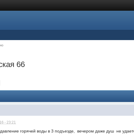
но
ская 66
6 - 23:21
 давление горячей воды в 3 подъезде, вечером даже душ не удае