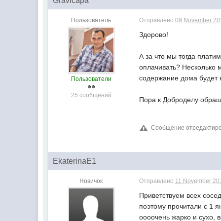
Gravicapa
Пользователь
Отправлено
09 November 201
Здорово!
А за что мы тогда плати
оплачивать? Несколько м
содержание дома будет н
Пользователи
25 сообщений
Пора к Доброделу обраща
Сообщение отредактиров
ЕkatеrinaE1
Новичок
Отправлено
11 November 201
Приветствуем всех сосед
поэтому прочитали с 1 я
оооочень жарко и сухо, 