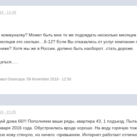
6 - 12:48
м коммуналку? Может быть мне то же подождать несколько месяцев 
есяцев это сколько....6-12? Если Вы отказались от услуг компании
иже? Хотя мы же в России, должно быть наоборот...стать дороже.
ться.....
ал Gravicapa: 09 November 2016 - 12:50
6 - 15:26
ей дома 66!!! Пополняем ваши ряды, квартира 43, 1 подъезд. Пыта
нваря 2016 года. Обустроились вроде хорошо. На воду горячую тож
всю кожу стянуло, но ничего -привыкнем. Интернет работает отлич