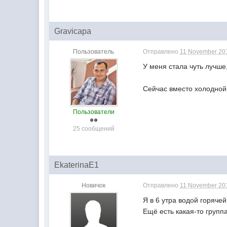
Gravicapa
Пользователь
Отправлено
11 November 201
У меня стала чуть лучше,
Сейчас вместо холодной,
Пользователи
25 сообщений
ЕkatеrinaE1
Новичок
Отправлено
11 November 201
Я в 6 утра водой горячей
Ещё есть какая-то групп