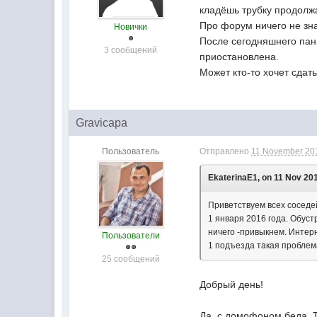
кладёшь трубку продолжа
Про форум ничего не зна
Новички
После сегодняшнего пан
3 сообщений
приостановлена.
Может кто-то хочет сдат
Gravicapa
Пользователь
Отправлено
11 November 201
ЕkatеrinaE1, on 11 Nov 201
Приветствуем всех соседей
1 января 2016 года. Обуст
ничего -привыкнем. Интерн
Пользователи
1 подъезда такая проблем
25 сообщений
Добрый день!
Да, с домофоном беда. Т