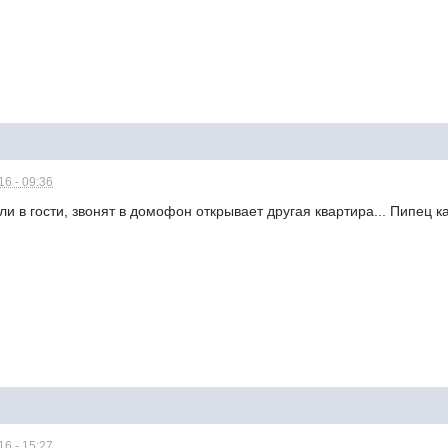
6 - 09:36
и в гости, звонят в домофон открывает другая квартира... Пипец ка
6 - 15:27