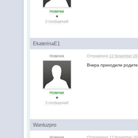
Новички
3 сообщений
ЕkatеrinaE1
Новичок
Отправлено
12 November 201
Вчера приходили родител
Новички
3 сообщений
Wantuzpro
Новичок
Отправлено
12 November 201