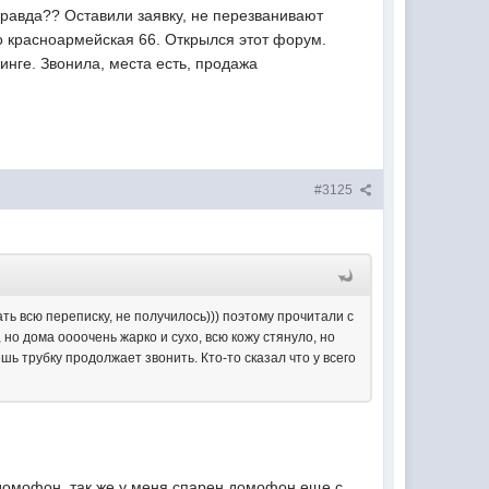
 правда?? Оставили заявку, не перезванивают
о красноармейская 66. Открылся этот форум.
нге. Звонила, места есть, продажа
#3125
ть всю переписку, не получилось))) поэтому прочитали с
 но дома оооочень жарко и сухо, всю кожу стянуло, но
ь трубку продолжает звонить. Кто-то сказал что у всего
з домофон, так же у меня спарен домофон еще с