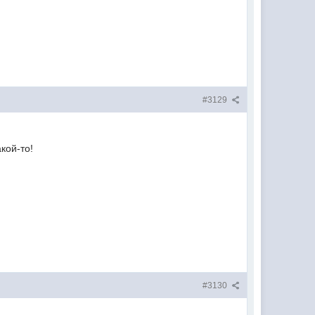
#3129
кой-то!
#3130