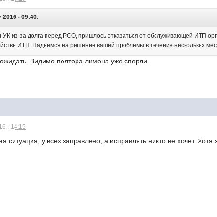
 2016 - 09:40:
 УК из-за долга перед РСО, пришлось отказаться от обслуживающей ИТП ор
ойстве ИТП. Надеемся на решение вашей проблемы в течение нескольких ме
 ожидать. Видимо полтора лимона уже сперли.
6 - 14:15
 ситуация, у всех заправлено, а исправлять никто не хочет. Хотя