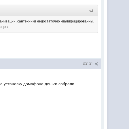
ганизации, сантехники недостаточно квалифицированны,
сяцев.
#3131
 за установку домафона деньги собрали.