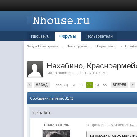
Nhouse.ru
Форумы
Пользователи
Форум Новостройки
→
Новостройки
→
Подмосковье
→
Нахаби
.
Нахабино, Красноармей
Автор
natan1981
,
Jul 12 2010 9:30
«
НАЗАД
ВПЕРЕД
»
Страниц
51
52
53
54
55
Сообщений в теме: 3172
debakiro
Пользователь
Отправлено
25 March 2014 -
GalinaSech, on 25 Mar 2014