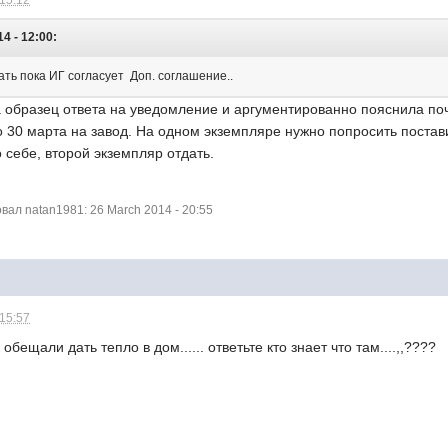
 15:12
4 - 12:00:
ть пока ИГ согласует Доп. соглашение..
образец ответа на уведомление и аргументированно пояснила поче
до 30 марта на завод. На одном экземпляре нужно попросить поста
о себе, второй экземпляр отдать.
ал natan1981: 26 March 2014 - 20:55
 15:57
обещали дать тепло в дом...... ответьте кто знает что там....,,????