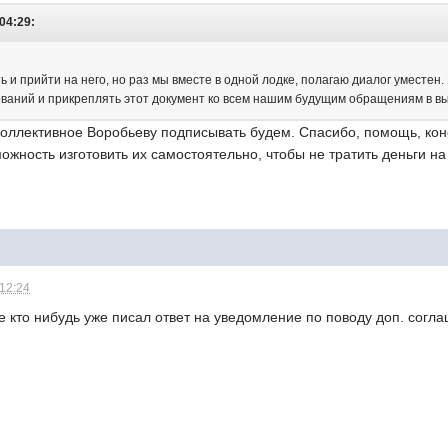
 04:29:
ть и прийти на него, но раз мы вместе в одной лодке, полагаю диалог уместен
ваний и прикреплять этот документ ко всем нашим будущим обращениям в в
коллективное Воробьеву подписывать будем. Спасибо, помощь, кон
можность изготовить их самостоятельно, чтобы не тратить деньги на
 12:24
 кто нибудь уже писал ответ на уведомление по поводу доп. согл