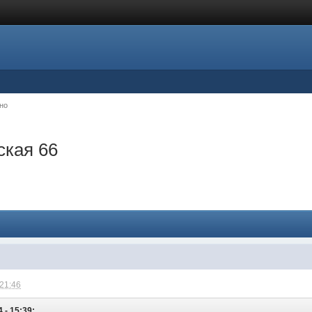
но
ская 66
 21:46
 - 15:39: