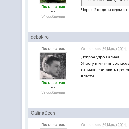
профильное заведение? Р
Пользователи
Через 2 недели ждем от
54 сообщений
debakiro
Пользователь
Отправлено
26 March 2014 -
Доброе утро Галина,
Я могу и митинг согласо
отлично составить прот
власти.
Пользователи
59 сообщений
GalinaSech
Пользователь
Отправлено
26 March 2014 -