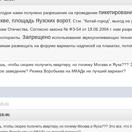
пикетирования
годня нами получено разрешение на проведение
скве, площадь Яузских ворот.
Ст.м. "Китай-город", выход на
ам Отечества. Согласно закона № ФЗ-54 от 19.06.2004 г. нам раз
Запрещено
анспоранты.
использование звукоусиливающих технич
тникам размещать на форуме варианты надписей на плакатах, пот
шь, чтобы скорее получить квартиру, но почему Москва и Яуза??? 
ное заведение? Рюмка Воробьева на МКАДе не лучший вариант?
 06:40
 18:46:
, чтобы скорее получить квартиру, но почему Москва и Яуза??? Это все, что 