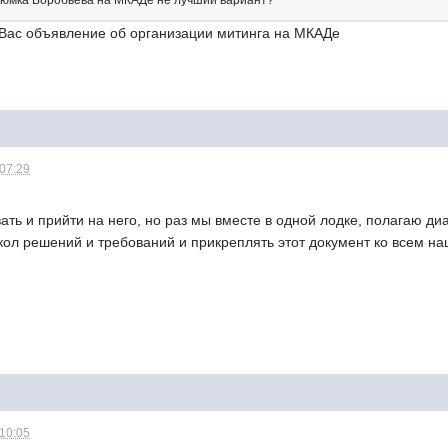
юмка Воробьева на МКАДе не лучший вариант?
 Вас объявление об организации митинга на МКАДе
 07:29
вать и прийти на него, но раз мы вместе в одной лодке, полагаю ди
окол решений и требований и прикреплять этот документ ко всем
 10:05