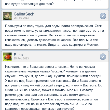
вас будет вентиляция для газа?
GalinaSech
25 Feb 2013
Планируем по полу трубы для воды, плита электрическая. Сток
воды тоже по полу, устанавливается насос, но надо смотреть на
сколько можно пол поднять. Вытяжку по верху и закрывать
гипскартоном, делать декоративные короба. Это планы, а так
надо все смореть на месте. Видела такие квартиры в Москве.
Elina
25 Feb 2013
Извините, что в Ваши разговоры влезаю... Но по всяческим
строительным нормам нельзя "мокрую" комнату, а в данном
случае - это кухня, делать над "сухими" помещениями соседей.
У них же под Вами прихожая или комната... Да и Ваша спальня
получается под кухней соседей сверху, если они у Вас есть. Вот
жили бы Вы на 1 этаже, может и можно было бы. Поэтому
рекомендую сначала все выяснить, а уже потом делать
перепланировку. Какая же у Вас высота потолков, если и пол
надо поднять см на 10 и потолок опустить см на 15? А по
квартире перемещаться ползком планируете?