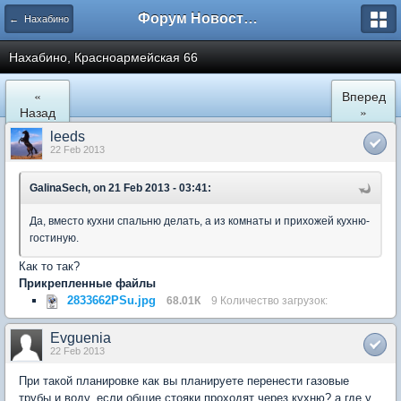
Форум Новостройки
← Нахабино
Нахабино, Красноармейская 66
«
Вперед
Назад
»
leeds
22 Feb 2013
GalinaSech, on 21 Feb 2013 - 03:41:
Да, вместо кухни спальню делать, а из комнаты и прихожей кухню-
гостиную.
Как то так?
Прикрепленные файлы
2833662PSu.jpg
68.01К
9 Количество загрузок:
Evguenia
22 Feb 2013
При такой планировке как вы планируете перенести газовые
трубы и воду, если общие стояки проходят через кухню? а где у