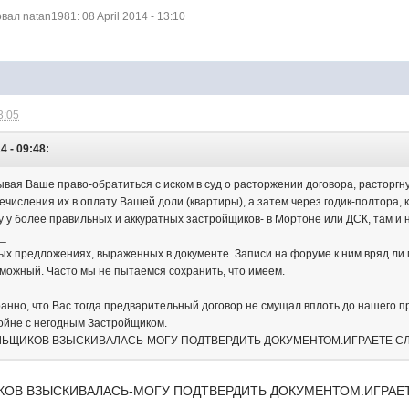
л natan1981: 08 April 2014 - 13:10
3:05
4 - 09:48:
ывая Ваше право-обратиться с иском в суд о расторжении договора, расторгн
числения их в оплату Вашей доли (квартиры), а затем через годик-полтора, к
у у более правильных и аккуратных застройщиков- в Мортоне или ДСК, там и н
__
ых предложениях, выраженных в документе. Записи на форуме к ним вряд ли м
можный. Часто мы не пытаемся сохранить, что имеем.
ранно, что Вас тогда предварительный договор не смущал вплоть до нашего п
войне с негодным Застройщиком.
 ДОЛЬЩИКОВ ВЗЫСКИВАЛАСЬ-МОГУ ПОДТВЕРДИТЬ ДОКУМЕНТОМ.ИГРАЕТЕ С
КОВ ВЗЫСКИВАЛАСЬ-МОГУ ПОДТВЕРДИТЬ ДОКУМЕНТОМ.ИГРАЕ