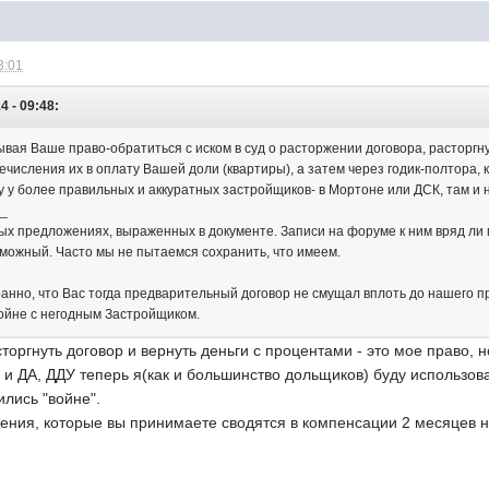
3:01
4 - 09:48:
ывая Ваше право-обратиться с иском в суд о расторжении договора, расторгн
числения их в оплату Вашей доли (квартиры), а затем через годик-полтора, к
у у более правильных и аккуратных застройщиков- в Мортоне или ДСК, там и н
__
ых предложениях, выраженных в документе. Записи на форуме к ним вряд ли м
можный. Часто мы не пытаемся сохранить, что имеем.
ранно, что Вас тогда предварительный договор не смущал вплоть до нашего п
войне с негодным Застройщиком.
сторгнуть договор и вернуть деньги с процентами - это мое право, 
 и ДА, ДДУ теперь я(как и большинство дольщиков) буду использова
ились "войне".
ения, которые вы принимаете сводятся в компенсации 2 месяцев не