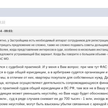
3:10
4 - 09:03:
тно, у Застройщика есть необходимый аппарат сотрудников для регистраци
 Отрицать предложение не сложно, также не сложно подавать советы дольщика
 более, когда представление интересов в суде, особенно в нескольких инстанц
редложите устраивающий Вас вариант. Когда Вы говорите о большем объеме- 
АС МО.
ся с судебной практикой. И у меня к Вам вопрос: при чем тут ФА
я в суде общей юрисдикции, а в арбитраже судятся организации и 
мы, в отличии от них, квартиры покупали для собственных нужд. Да,
ица, которые осуществляют деятельность сопровождающуюся фин
 с практикой судов общей юрисдикции и ВС РФ, там все не в Вашу 
дикции может уменьшить неустойку, но Вам надо будет обосновано 
 млн., суд в ряде случаев снижает ее до 700 тысяч - 1 млн, иногда
роме неустойки, могут быть взысканы убытки связанные с арендой 