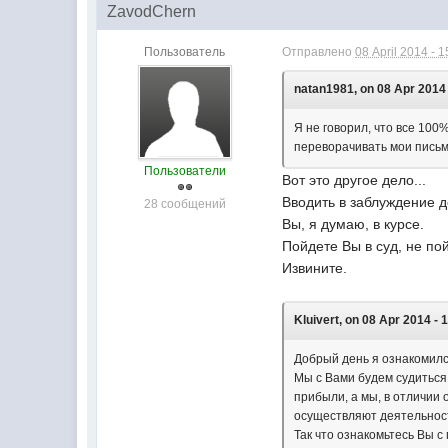
ZavodChern
Пользователь
Отправлено
08 April 2014 - 1
natan1981, on 08 Apr 2014 
Я не говорил, что все 100
переворачивать мои письм
Пользователи
Вот это другое дело...
Вводить в заблуждение д
28 сообщений
Вы, я думаю, в курсе.
Пойдете Вы в суд, не по
Извините.
Kluivert, on 08 Apr 2014 - 
Добрый день я ознакомился
Мы с Вами будем судиться 
прибыли, а мы, в отличии 
осуществляют деятельно
Так что ознакомьтесь Вы с