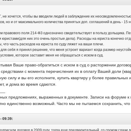
, не хочется, чтобы вы вводили людей в заблуждение их неосведомленностью
в, но и от максимального количества принятых доп. соглашений в день - 15 
ом правового поля 214-ФЗ однозначно свидетельствует в пользу дольщика. Пе
юристами(для них это очень простые дела). Расходы на юриста конечно отдел
 что часть расходов на юриста по суду ляжет на ваши плечи.
 для себя я принял решение, что меня устроит вариант когда размер неустойк
условие, которое заставит меня не обращаться с иском в суд.
тывая Ваше право-обратиться с иском в суд о расторжении договора
редствами с момента перечисления их в оплату Вашей доли (кварт
ную силу и вы его исполните, купить квартиру у более правильных 
нет, и дома во время сдаются.
___
вных предложениях, выраженных в документе. Записи на форуме к н
ятно единственно возможный. Часто мы не пытаемся сохранить, что
- 09:39:
одписали договор в 2009 году, тогда еще предварительный, со сроком сдачи д