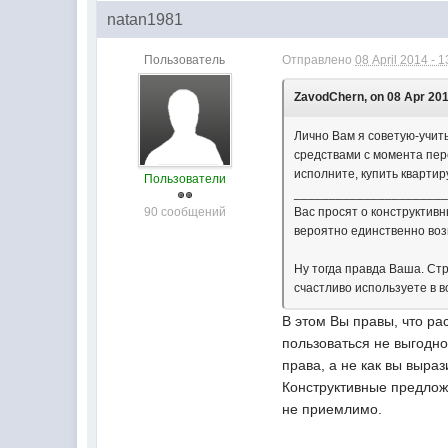
natan1981
Пользователь
Отправлено
08 April 2014 - 1
ZavodChern, on 08 Apr 201
Лично Вам я советую-учит
средствами с момента пере
исполните, купить квартир
Пользователи
_____________________
90 сообщений
Вас просят о конструктивн
вероятно единственно воз
Ну тогда правда Ваша. Ст
счастливо используете в 
В этом Вы правы, что ра
пользоваться не выгодно
права, а не как вы выраз
Конструктивные предлож
не приемлимо.