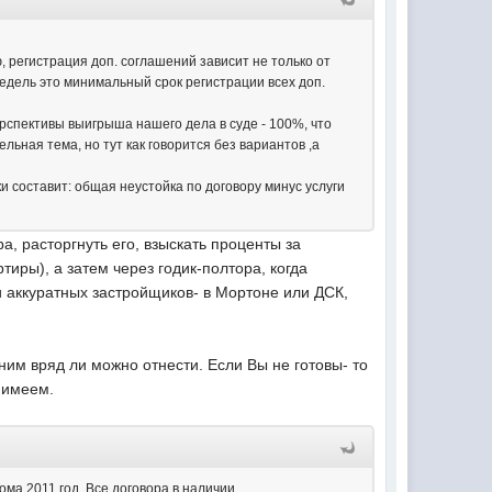
, регистрация доп. соглашений зависит не только от
недель это минимальный срок регистрации всех доп.
рспективы выигрыша нашего дела в суде - 100%, что
ьная тема, но тут как говорится без вариантов ,а
и составит: общая неустойка по договору минус услуги
, расторгнуть его, взыскать проценты за
иры), а затем через годик-полтора, когда
и аккуратных застройщиков- в Мортоне или ДСК,
им вряд ли можно отнести. Если Вы не готовы- то
 имеем.
ома 2011 год. Все договора в наличии.