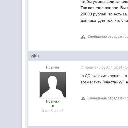
чтобы уменьшали заявл
Так вот, еще вопрос. В
20000 рублей, то есть з
допника для тех, кто сн
Сообщение отредактировал
vjkh
Новичок
Отправлено
08 April 2014 - 1
в ДС включить пункт....
возместить "участнику" 
Сообщение отредактирова
Новички
3 сообщений