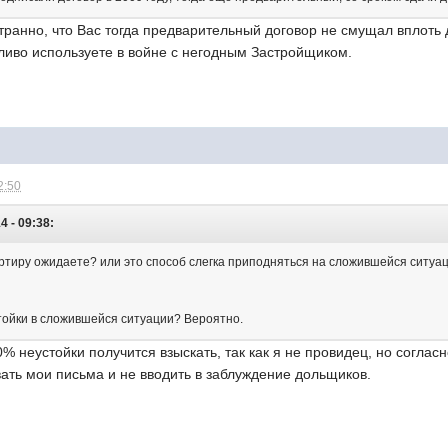
транно, что Вас тогда предварительный договор не смущал вплоть
ливо используете в войне с негодным Застройщиком.
2:50
4 - 09:38:
вартиру ожидаете? или это способ слегка приподняться на сложившейся ситуац
тойки в сложившейся ситуации? Вероятно.
0% неустойки получится взыскать, так как я не провидец, но соглас
ать мои письма и не вводить в заблуждение дольщиков.