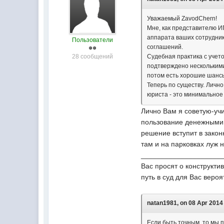
Уважаемый ZavodChern!
Мне, как представителю ИГ
аппарата ваших сотруднико
Пользователи
соглашений.
28 сообщений
Судебная практика с учет
подтверждено несколькими 
потом есть хорошие шансы,
Теперь по существу. Лично
юриста - это минимальное 
Лично Вам я советую-учи
пользование денежными с
решение вступит в закон
там и на парковках луж 
____________________
Вас просят о конструкти
путь в суд для Вас веро
natan1981, on 08 Apr 2014 
Если быть точным, то мы п