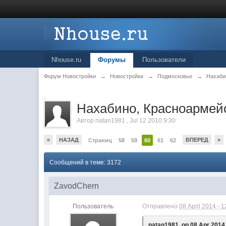
Nhouse.ru
Форумы
Пользователи
Форум Новостройки
→
Новостройки
→
Подмосковье
→
Нахаби
.
Нахабино, Красноармей
Автор
natan1981
,
Jul 12 2010 9:30
«
НАЗАД
ВПЕРЕД
»
Страниц
58
59
60
61
62
Сообщений в теме: 3172
ZavodChern
Пользователь
Отправлено
08 April 2014 - 1
natan1981, on 08 Apr 2014 