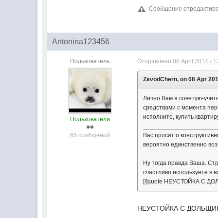
Сообщение отредактирова
Antonina123456
Пользователь
Отправлено
08 April 2014 - 1
ZavodChern, on 08 Apr 201
Лично Вам я советую-учит
средствами с момента пере
исполните, купить квартир
Пользователи
_____________________
65 сообщений
Вас просят о конструктивн
вероятно единственно воз
Ну тогда правда Ваша. Ст
счастливо используете в 
[/]quote НЕУСТОЙКА С
НЕУСТОЙКА С ДОЛЬЩИ