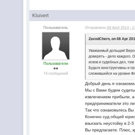
Kluivert
Пользователь
Отправлено
08 April 2014 - 1
ZavodChern, on 08 Apr 201
Уважаемый дольщик! Вероя
доверять - дело каждого.
исков и судебных дел, тем
Пользователи
Будьте конструктивны и п
74 сообщений
сложившейся на уровне Ф
Добрый день я ознакомил
Мы с Вами будем судитьс
извлечением прибыли, а 
предприниматели это л
Так что ознакомьтесь Вы
Конечно суд общей юрис
взыскать неустойку в 2-3
Вы предлагаете. Плюс, к