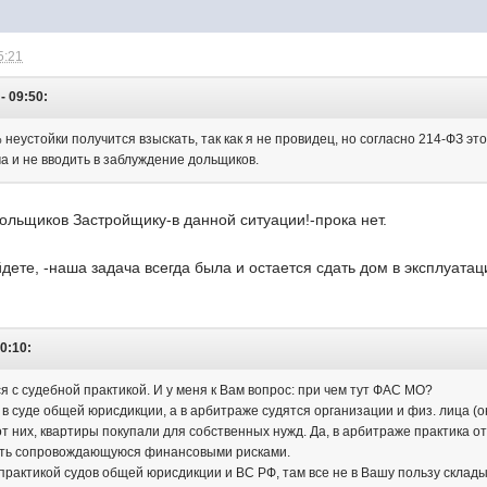
5:21
- 09:50:
% неустойки получится взыскать, так как я не провидец, но согласно 214-ФЗ э
а и не вводить в заблуждение дольщиков.
ольщиков Застройщику-в данной ситуации!-прока нет.
йдете, -наша задача всегда была и остается сдать дом в эксплуатац
10:10:
 с судебной практикой. И у меня к Вам вопрос: при чем тут ФАС МО?
в суде общей юрисдикции, а в арбитраже судятся организации и физ. лица (о
от них, квартиры покупали для собственных нужд. Да, в арбитраже практика о
сть сопровождающуюся финансовыми рисками.
 практикой судов общей юрисдикции и ВС РФ, там все не в Вашу пользу склад