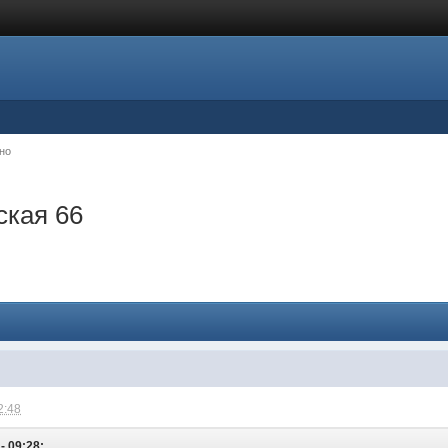
но
ская 66
2:48
- 09:28: