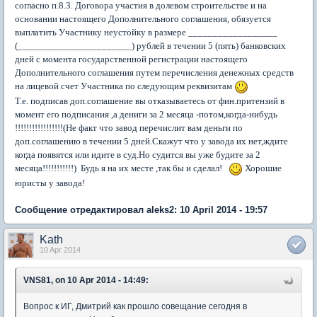
согласно п.8.3. Договора участия в долевом строительстве и на
основании настоящего Дополнительного соглашения, обязуется
выплатить Участнику неустойку в размере __________________
(_______________________) рублей в течении 5 (пять) банковских
дней с момента государственной регистрации настоящего
Дополнительного соглашения путем перечисления денежных средств
на лицевой счет Участника по следующим реквизитам
Т.е. подписав доп.соглашение вы отказываетесь от фин.притензий в
момент
его
подписания ,а дениги за 2 месяца -потом,когда-нибудь
!!!!!!!!!!!!!!!!!(Не факт что завод перечислит вам деньги по
доп.соглашению в течении 5 дней.Скажут что у завода их нет,ждите
когда появятся или идите в суд.Но судится вы уже будите за 2
месяца!!!!!!!!!!!) Будь я на их месте ,так бы и сделал!
Хорошие
юристы у завода!
Сообщение отредактировал aleks2: 10 April 2014 - 19:57
Kath
10 Apr 2014
VNS81, on 10 Apr 2014 - 14:49:
Вопрос к ИГ, Дмитрий как прошло совещание сегодня в