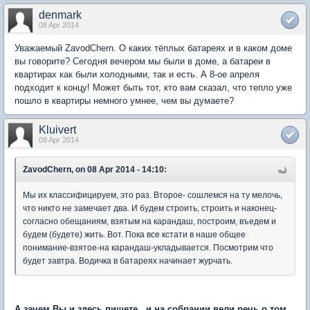
denmark
08 Apr 2014
Уважаемый ZavodChern. О каких тёплых батареях и в каком доме
вы говорите? Сегодня вечером мы были в доме, а батареи в
квартирах как были холодными, так и есть. А 8-ое апреля
подходит к концу! Может быть тот, кто вам сказал, что тепло уже
пошло в квартиры немного умнее, чем вы думаете?
Kluivert
08 Apr 2014
ZavodChern, on 08 Apr 2014 - 14:10:
Мы их классифицируем, это раз. Второе- сошлемся на ту мелочь,
что никто не замечает два. И будем строить, строить и наконец-
согласно обещаниям, взятым на карандаш, построим, въедем и
будем (будете) жить. Вот. Пока все кстати в наше общее
понимание-взятое-на карандаш-укладывается. Посмотрим что
будет завтра. Водичка в батареях начинает журчать.
А зачем Вы и здесь пишете, и на собрании вели речь о том,