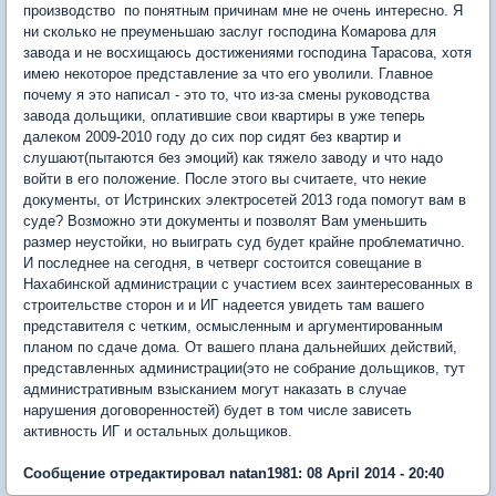
производство по понятным причинам мне не очень интересно. Я
ни сколько не преуменьшаю заслуг господина Комарова для
завода и не восхищаюсь достижениями господина Тарасова, хотя
имею некоторое представление за что его уволили. Главное
почему я это написал - это то, что из-за смены руководства
завода дольщики, оплатившие свои квартиры в уже теперь
далеком 2009-2010 году до сих пор сидят без квартир и
слушают(пытаются без эмоций) как тяжело заводу и что надо
войти в его положение. После этого вы считаете, что некие
документы, от Истринских электросетей 2013 года помогут вам в
суде? Возможно эти документы и позволят Вам уменьшить
размер неустойки, но выиграть суд будет крайне проблематично.
И последнее на сегодня, в четверг состоится совещание в
Нахабинской администрации с участием всех заинтересованных в
строительстве сторон и и ИГ надеется увидеть там вашего
представителя с четким, осмысленным и аргументированным
планом по сдаче дома. От вашего плана дальнейших действий,
представленных администрации(это не собрание дольщиков, тут
административным взысканием могут наказать в случае
нарушения договоренностей) будет в том числе зависеть
активность ИГ и остальных дольщиков.
Сообщение отредактировал natan1981: 08 April 2014 - 20:40