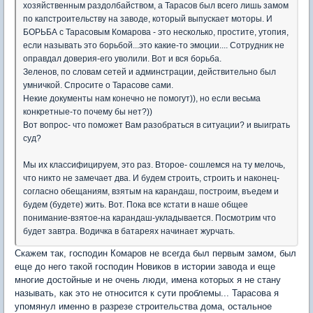
хозяйственным раздолбайством, а Тарасов был всего лишь замом
по капстроительству на заводе, который выпускает моторы. И
БОРЬБА с Тарасовым Комарова - это несколько, простите, утопия,
если называть это борьбой...это какие-то эмоции.... Сотрудник не
оправдал доверия-его уволили. Вот и вся борьба.
Зеленов, по словам сетей и админстрации, действительно был
умничкой. Спросите о Тарасове сами.
Некие документы нам конечно не помогут)), но если весьма
конкретные-то почему бы нет?))
Вот вопрос- что поможет Вам разобраться в ситуации? и выиграть
суд?
Мы их классифицируем, это раз. Второе- сошлемся на ту мелочь,
что никто не замечает два. И будем строить, строить и наконец-
согласно обещаниям, взятым на карандаш, построим, въедем и
будем (будете) жить. Вот. Пока все кстати в наше общее
понимание-взятое-на карандаш-укладывается. Посмотрим что
будет завтра. Водичка в батареях начинает журчать.
Скажем так, господин Комаров не всегда был первым замом, был
еще до него такой господин Новиков в истории завода и еще
многие достойные и не очень люди, имена которых я не стану
называть, как это не относится к сути проблемы... Тарасова я
упомянул именно в разрезе строительства дома, остальное