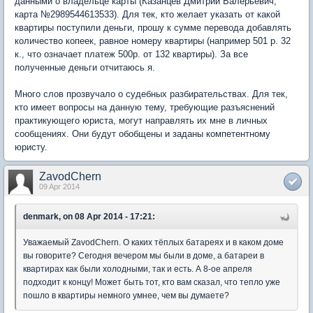
данными о владельце карты (Казанцев Дмитрий Валерьевич,
карта №2989544613533). Для тек, кто желает указать от какой
квартиры поступили деньги, прошу к сумме перевода добавлять
количество копеек, равное номеру квартиры (например 501 р. 32
к., что означает платеж 500р. от 132 квартиры). За все
полученные деньги отчитаюсь я.
Много слов прозвучало о судебных разбирательствах. Для тек,
кто имеет вопросы на данную тему, требующие разъяснений
практикующего юриста, могут направлять их мне в личных
сообщениях. Они будут обобщены и заданы компетентному
юристу.
ZavodChern
09 Apr 2014
denmark, on 08 Apr 2014 - 17:21:
Уважаемый ZavodChern. О каких тёплых батареях и в каком доме
вы говорите? Сегодня вечером мы были в доме, а батареи в
квартирах как были холодными, так и есть. А 8-ое апреля
подходит к концу! Может быть тот, кто вам сказал, что тепло уже
пошло в квартиры немного умнее, чем вы думаете?