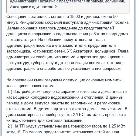
администрации Нахабино с представителями завода, дольщиков,
Акватории и адм. поселка?
Совещание состоялось сегодня в 15,00 и длилось около 50
минут. Инициатором собрания выступала администрация поселка.
Целью собрания являлось доведение до представителей
дольщиков информации о ходе выполнения работ по вводу дома
в эксплуатацию. На собрании присутствовали: глава
администрации поселка и его заместители, представители
застройщика, истринских сетей, УК Акватория, дольщиков. Глава
администрации сообщил, что письма и претензии дольщиков в
прокуратуру, губернатору и др. организации поступают от них в
администрацию и она работает по указанным в них вопросам.
На совещании были озвучены следующие основные моменты,
касающиеся нашего дома:
1 ) Застройщиком получены справки о готовности дома, в части
касающейся холодного водоснабжения и отопления. В данный
период в доме ведутся работы по заполнению и регулировке
стояков дома. Ведется подготовка лифтов дома к сдаче дома. В
доме смонтированы приборы учета Х/ГВС, осталось произвести
их подключение для контроля показаний.
2 ) На ТП будут установлены два трансформатора по 1.25 МВт
каждый. По словам представителя истринских сетей данная