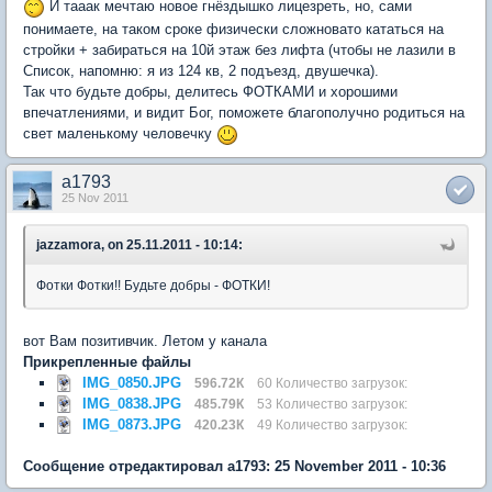
И тааак мечтаю новое гнёздышко лицезреть, но, сами
понимаете, на таком сроке физически сложновато кататься на
стройки + забираться на 10й этаж без лифта (чтобы не лазили в
Список, напомню: я из 124 кв, 2 подъезд, двушечка).
Так что будьте добры, делитесь ФОТКАМИ и хорошими
впечатлениями, и видит Бог, поможете благополучно родиться на
свет маленькому человечку
a1793
25 Nov 2011
jazzamora, on 25.11.2011 - 10:14:
Фотки Фотки!! Будьте добры - ФОТКИ!
вот Вам позитивчик. Летом у канала
Прикрепленные файлы
IMG_0850.JPG
596.72К
60 Количество загрузок:
IMG_0838.JPG
485.79К
53 Количество загрузок:
IMG_0873.JPG
420.23К
49 Количество загрузок:
Сообщение отредактировал a1793: 25 November 2011 - 10:36