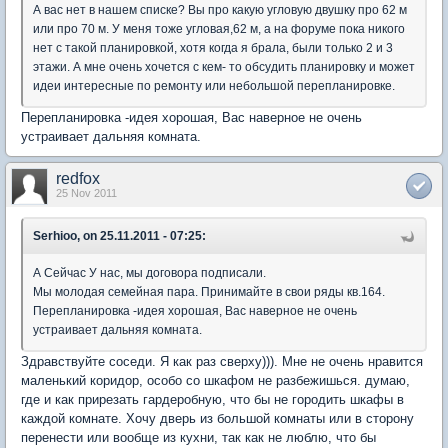
А вас нет в нашем списке? Вы про какую угловую двушку про 62 м
или про 70 м. У меня тоже угловая,62 м, а на форуме пока никого
нет с такой планировкой, хотя когда я брала, были только 2 и 3
этажи. А мне очень хочется с кем- то обсудить планировку и может
идеи интересные по ремонту или небольшой перепланировке.
Перепланировка -идея хорошая, Вас наверное не очень
устраивает дальняя комната.
redfox
25 Nov 2011
Serhioo, on 25.11.2011 - 07:25:
А Сейчас У нас, мы договора подписали.
Мы молодая семейная пара. Принимайте в свои ряды кв.164.
Перепланировка -идея хорошая, Вас наверное не очень
устраивает дальняя комната.
Здравствуйте соседи. Я как раз сверху))). Мне не очень нравится
маленький коридор, особо со шкафом не разбежишься. думаю,
где и как прирезать гардеробную, что бы не городить шкафы в
каждой комнате. Хочу дверь из большой комнаты или в сторону
перенести или вообще из кухни, так как не люблю, что бы