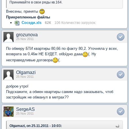
Принимайте в свои ряды кв.164.
Внесены, приняты
Прикрепленные файлы
Соседи.xls
62К
106 Количество загрузок:
grozunova
25 Nov 2011
По обмеру БТИ квартиры 80,66 по факту 80,2. Уточняла у всех,
возврата за 0,46м НЕ БУДЕТ. обЫдно дааа
(. Ну
несправедливые договора
(.
Olgamazi
25 Nov 2011
доброе утро!
Подскажите, а обмен квартиры самим надо заказывать, чтоб
застройщик не обманул в метрах??
SergeAS
25 Nov 2011
Olgamazi, on 25.11.2011 - 10:03: