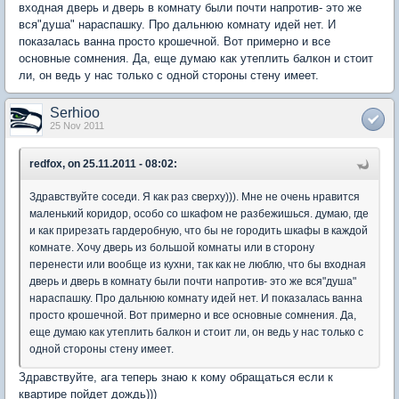
входная дверь и дверь в комнату были почти напротив- это же
вся"душа" нараспашку. Про дальнюю комнату идей нет. И
показалась ванна просто крошечной. Вот примерно и все
основные сомнения. Да, еще думаю как утеплить балкон и стоит
ли, он ведь у нас только с одной стороны стену имеет.
Serhioo
25 Nov 2011
redfox, on 25.11.2011 - 08:02:
Здравствуйте соседи. Я как раз сверху))). Мне не очень нравится
маленький коридор, особо со шкафом не разбежишься. думаю, где
и как прирезать гардеробную, что бы не городить шкафы в каждой
комнате. Хочу дверь из большой комнаты или в сторону
перенести или вообще из кухни, так как не люблю, что бы входная
дверь и дверь в комнату были почти напротив- это же вся"душа"
нараспашку. Про дальнюю комнату идей нет. И показалась ванна
просто крошечной. Вот примерно и все основные сомнения. Да,
еще думаю как утеплить балкон и стоит ли, он ведь у нас только с
одной стороны стену имеет.
Здравствуйте, ага теперь знаю к кому обращаться если к
квартире пойдет дождь)))