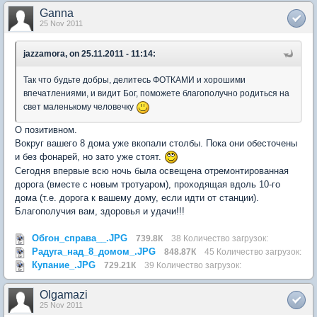
Ganna
25 Nov 2011
jazzamora, on 25.11.2011 - 11:14:
Так что будьте добры, делитесь ФОТКАМИ и хорошими
впечатлениями, и видит Бог, поможете благополучно родиться на
свет маленькому человечку
О позитивном.
Вокруг вашего 8 дома уже вкопали столбы. Пока они обесточены
и без фонарей, но зато уже стоят.
Сегодня впервые всю ночь была освещена отремонтированная
дорога (вместе с новым тротуаром), проходящая вдоль 10-го
дома (т.е. дорога к вашему дому, если идти от станции).
Благополучия вам, здоровья и удачи!!!
Обгон_справа__.JPG
739.8К
38 Количество загрузок:
Радуга_над_8_домом_.JPG
848.87К
45 Количество загрузок:
Купание_.JPG
729.21К
39 Количество загрузок:
Olgamazi
25 Nov 2011