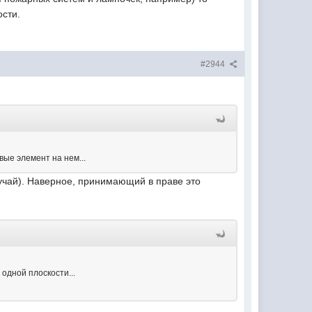
ости.
#2944
вые элемент на нем...
лучай). Наверное, принимающий в праве это
одной плоскости...