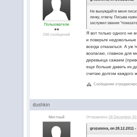
Не вынуждайте меня писать 
личку, отвечу. Письма нуж
заслужил звание "показат
Пользователи
Я вот только одного не м
298 сообщений
и поверьте недовольные 
всегда отказаться. А уж 
возлагаю, главное для м
деревьеца сажаем (привет
еще больше давать их,даб
считаю долгом каждого 
Сообщение отредактиров
dushkin
Местный
Отправлено
28 December 201
grozunova, on 28.12.2011 -