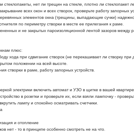
ли стеклопакеты, нет ли трещин на стекле, плотно ли стеклопакет л
закрывание всех окон и всех створок, проверьте работу запорных ус
деревянных элементов окна (трещины, выпадающие сучки) надежно
отнителя по периметру створки в месте ее прилегания к раме.
пененных и не закрытых пароизоляционной лентой зазоров между р
окнам плюс:
боду хода при сдвигание створок (не перекашивает ли створку при 
крытом положении на всей высоте.
ия створки в раме, работу запорных устройств.
веркой электрики включить автомат и УЗО в щитке в вашей квартире 
устройство в розетки и проверьте их, если взяли лампочку - прове
вкрутить лампу и спокойно осматривать счетчики.
ка
изация и отопление
ков нет - то в принципе особенно смотреть не на что.