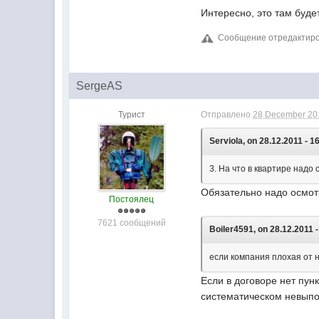
Интересно, это там буде
Сообщение отредактиров
SergeAS
Турист
Отправлено
28 December 201
Serviola, on 28.12.2011 - 1
3. На что в квартире надо
Обязательно надо осмот
Постоялец
7621 сообщений
Boiler4591, on 28.12.2011 -
если компания плохая от 
Если в договоре нет пун
систематическом невыпо