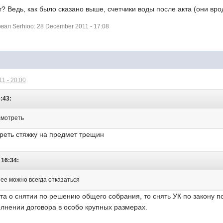
т? Ведь, как было сказано выше, счетчики воды после акта (они вр
ал Serhioo: 28 December 2011 - 17:08
1 - 20:00
6:43:
 смотреть
реть стяжку на предмет трещин
 16:34:
нее можно всегда отказаться
кта о снятии по решению общего собрания, то снять УК по закону п
лнении договора в особо крупных размерах.