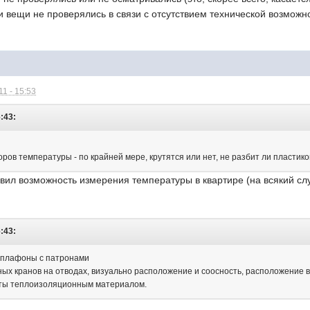
эти вещи не проверялись в связи с отсутствием технической возможн
1 - 15:53
6:43:
ров температуры - по крайней мере, крутятся или нет, не разбит ли пластико
авил возможность измерения температуры в квартире (на всякий с
6:43:
ь плафоны с патронами
ных кранов на отводах, визуально расположение и соосность, расположение в 
ты теплоизоляционным материалом.