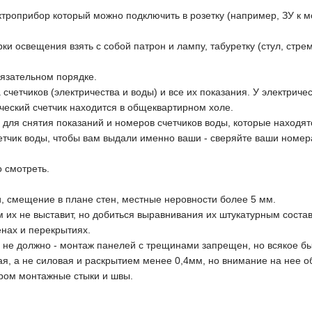
ктроприбор который можно подключить в розетку (например, ЗУ к
ки освещения взять с собой патрон и лампу, табуретку (стул, стрем
обязательном порядке.
 счетчиков (электричества и воды) и все их показания. У электриче
ческий счетчик находится в общеквартирном холе.
 для снятия показаний и номеров счетчиков воды, которые находят
четчик воды, чтобы вам выдали именно ваши - сверяйте ваши номер
о смотреть.
и, смещение в плане стен, местные неровности более 5 мм.
м их не выставит, но добиться выравнивания их штукатурным соста
енах и перекрытиях.
не должно - монтаж панелей с трещинами запрещен, но всякое быв
ная, а не силовая и раскрытием менее 0,4мм, но внимание на нее о
ром монтажные стыки и швы.