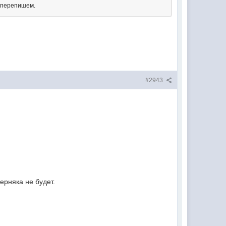
ж перепишем.
#2943
верняка не будет.