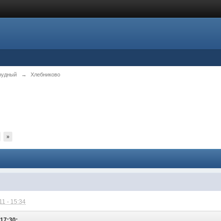
рудный
→
Хлебниково
»
1 - 15:34
 17:30: