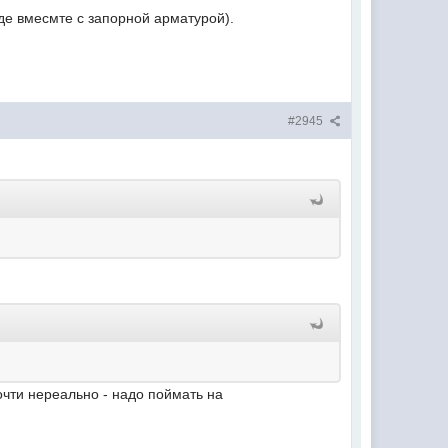
оде вмесмте с запорной арматурой).
#2945
очти нереально - надо поймать на