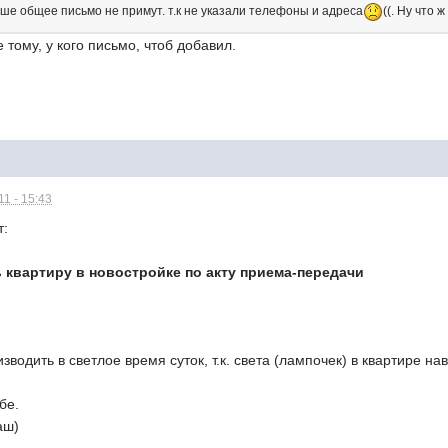
аше общее письмо не примут. т.к не указали телефоны и адреса
((. Ну что 
 тому, у кого письмо, чтоб добавил.
1 - 15:43
т:
 квартиру в новостройке по акту приема-передачи
водить в светлое время суток, т.к. света (лампочек) в квартире на
бе.
аш)