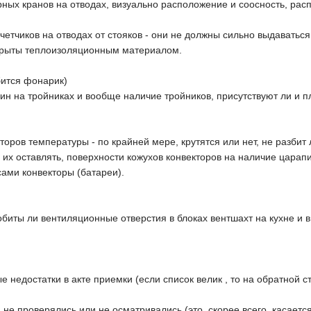
рных кранов на отводах, визуально расположение и соосность, рас
четчиков на отводах от стояков - они не должны сильно выдаваться 
крыты теплоизоляционным материалом.
бится фонарик)
щин на тройниках и вообще наличие тройников, присутствуют ли и п
торов температуры - по крайней мере, крутятся или нет, не разбит
е их оставлять, поверхности кожухов конвекторов на наличие царап
сами конвекторы (батареи).
биты ли вентиляционные отверстия в блоках вентшахт на кухне и в
 недостатки в акте приемки (если список велик , то на обратной с
 не проверялись или не осматривались (это, скорее всего, касает