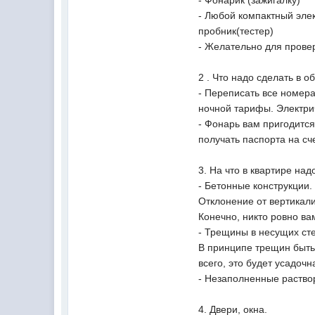
- Фонарик (зажигалку)
- Любой компактный эле
пробник(тестер)
- Желательно для провер
2 . Что надо сделать в 
- Переписать все номера
ночной тарифы. Электри
- Фонарь вам пригодится
получать паспорта на с
3. На что в квартире над
- Бетонные конструкции.
Отклонение от вертикал
Конечно, никто ровно ва
- Трещины в несущих ст
В принципе трещин быть 
всего, это будет усадоч
- Незаполненные раство
4. Двери, окна.