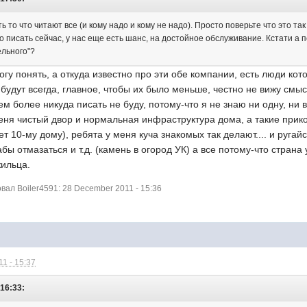
то что читают все (и кому надо и кому не надо). Просто поверьте что это так
но писать сейчас, у нас еще есть шанс, на достойное обслуживание. Кстати а
ельного"?
огу понять, а откуда известно про эти обе компании, есть люди кот
будут всегда, главное, чтобы их было меньше, честно не вижу смы
тем более никуда писать не буду, потому-что я не знаю ни одну, н
еня чистый двор и нормальная инфраструктура дома, а такие прико
 10-му дому), ребята у меня куча знакомых так делают.... и ругайся
ы отмазаться и т.д. (камень в огород УК) а все потому-что страна у
жильца.
ал Boiler4591: 28 December 2011 - 15:36
1 - 15:37
 16:33: