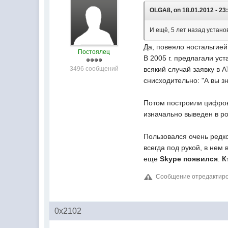
OLGA8, on 18.01.2012 - 23
И ещё, 5 лет назад устан
Да, повеяло ностальгией.
Постоялец
В 2005 г. предлагали ус
3496 сообщений
всякий случай заявку в 
снисходительно: "А вы з
Потом построили цифрову
изначально выведен в ро
Пользовался очень редко,
всегда под рукой, в нем 
еще
Skype появился
.
К
Сообщение отредактирова
0x2102