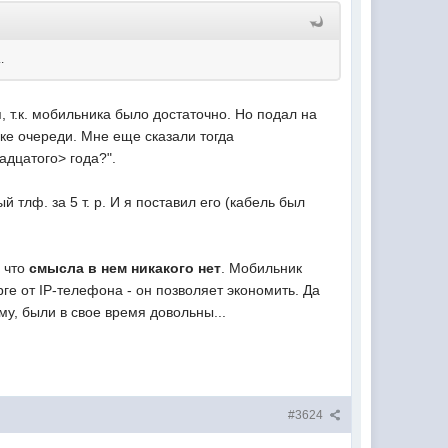
.
, т.к. мобильника было достаточно. Но подал на
ке очереди. Мне еще сказали тогда
адцатого> года?".
тлф. за 5 т. р. И я поставил его (кабель был
, что
смысла в нем никакого нет
. Мобильник
рге от IP-телефона - он позволяет экономить. Да
му, были в свое время довольны...
#3624