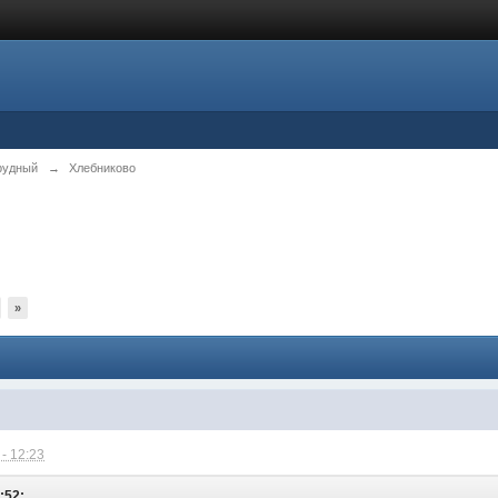
рудный
→
Хлебниково
»
- 12:23
:52: