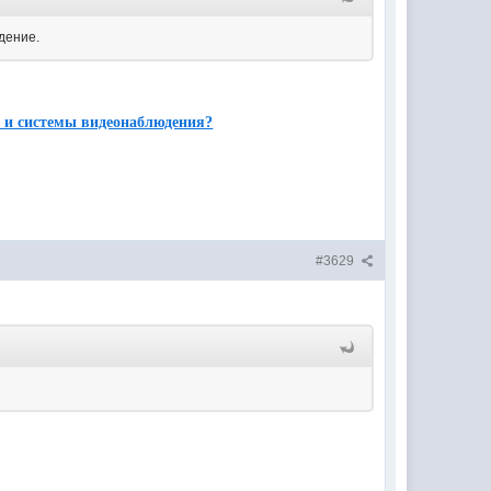
дение.
а и системы видеонаблюдения?
#3629