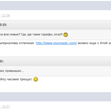
- 12:26
3:15:
на всю семью? Где, где такие тарифы, хочу!!!
льтернатива отличная.
http://www.youmagic.com/
можно еще с ётой за
11:
ек, привыкших....
айпу часами трещат.
- 12:27