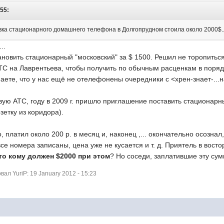
:55:
овка стационарного домашнего телефона в Долгопрудном стоила около 2000$..
..
тановить стационарный "московский" за $ 1500. Решил не торопиться
АТС на Лаврентьева, чтобы получить по обычным расценкам в поряд
наете, что у нас ещё не отелефонены очередники с <хрен-знает-...н
ю АТС, году в 2009 г. пришло приглашение поставить стационарный 
зетку из коридора).
 платил около 200 р. в месяц и, наконец ,... окончательно осознал
все номера записаны, цена уже не кусается и т. д. Приятель в восто
то кому должен $2000 при этом
? Но соседи, заплатившие эту сум
л YuriP: 19 January 2012 - 15:23