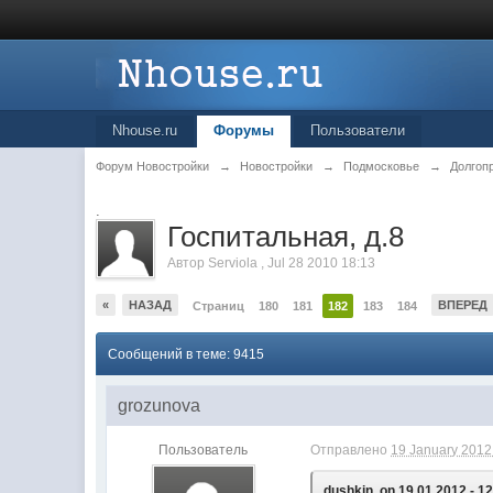
Nhouse.ru
Форумы
Пользователи
Форум Новостройки
→
Новостройки
→
Подмосковье
→
Долгоп
.
Госпитальная, д.8
Автор
Serviola
,
Jul 28 2010 18:13
«
НАЗАД
ВПЕРЕД
Страниц
180
181
182
183
184
Сообщений в теме: 9415
grozunova
Пользователь
Отправлено
19 January 2012 
dushkin, on 19.01.2012 - 12