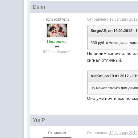
Dann
Пользователь
Отправлено
19 January 2012 
SergeAS, on 19.01.2012 - 1
Постоялец
330 руб. в месяц за анлим 
994 сообщений
Не анлим конечно, но а
сигнал отличный.
AleKat, on 19.01.2012 - 13:
Ну может только для дамоч
Оно уже почти все по ск
YuriP
Старожил
Отправлено
19 January 2012 