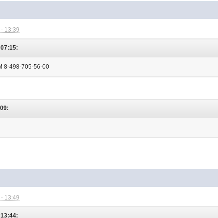
- 13:39
 07:15:
 8-498-705-56-00
:09:
- 13:49
 13:44: