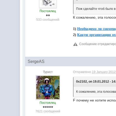
Пож сделайте чтоб было в 
Постоялец
К сожалению, эта голосо
533 сообщений
1)
Необходимо ли совмеще
2)
Какую организацию ох
Сообщение отредактиров
SergeAS
Турист
Отправлено
19 January 2012 
0x2102, on 19.01.2012 - 14
К сожалению, эта голосов
F почему не хотите исп
Постоялец
7621 сообщений