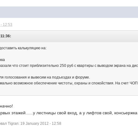
- 12:53
 11:36:
доставить калькуляцию на:
жка
азали что стоит приблизительно 250 руб с квартиры с выводом экрана на дис
ля голосования и вывесим на подъездах и форуме.
симально возможное обеспечение чистоты, охраны и спокойствия. На счет ЧО
начно!
рвых этажей......у лестницы свой вход, а у лифтов свой, консьержк
л Tigran: 19 January 2012 - 12:58