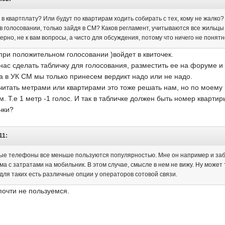
в квартплату? Или будут по квартирам ходить собирать с тех, кому не жалко?
 в голосовании, только зайдя в СМ? Каков регламент, учитываются все жильц
ерно, не к вам вопросы, а чисто для обсуждения, потому что ничего не понятн
 при положительном голосовании )войдет в квиточек.
 нас сделать табличку для голосования, разместить ее на форуме и 
а в УК СМ мы только принесем вердикт надо или не надо.
считать метрами или квартирами это тоже решать нам, но по моему 
. Т.е 1 метр -1 голос. И так в табличке должен быть номер кварти
чки?
11:
ые телефоны все меньше пользуются популярностью. Мне он например и забес
а с затратами на мобильник. В этом случае, смысле в нем не вижу. Ну может
 для таких есть различные опции у операторов сотовой связи.
очти не пользуемся.