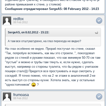
районе примыкания к стене, у стояков)
Сообщение отредактировал SergeAS: 08 February 2012 - 14:23
redfox
08 Feb 2012
SergeAS, on 8.02.2012 - 15:22:
А там все отштукатурено, на глаз перехода не видно?
На глаз особенно не видно. Прораб постучал по стене, сказал
"Так, попробую вспомнить, как мы это строили..", поколдовал
рядом со стеной и руками показал, что как минимум 50-70 см там
"пустые" и можно и трубы там тянуть и, если нужно, сделать
выступ, например со стороны туалета, что бы рядом с унитазом
пошире стало))) Придется все простукивать и еще смотреть у
соседей. Я точно помню, что на 2 -м этаже в аналогичной 2-ке
есть выступ со стороны кухни. Хотела знать, как у остальных
"одностоячников"
?
frumoasa
08 Feb 2012