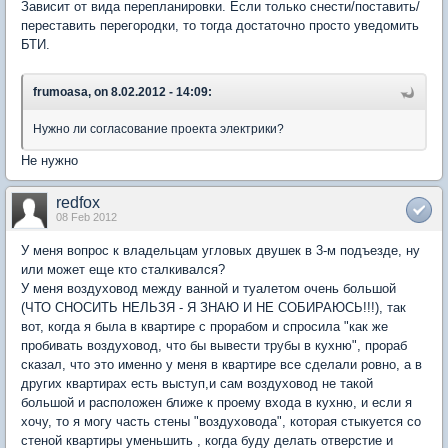
Зависит от вида перепланировки. Если только снести/поставить/
переставить перегородки, то тогда достаточно просто уведомить
БТИ.
frumoasa, on 8.02.2012 - 14:09:
Нужно ли согласование проекта электрики?
Не нужно
redfox
08 Feb 2012
У меня вопрос к владельцам угловых двушек в 3-м подъезде, ну
или может еще кто сталкивался?
У меня воздуховод между ванной и туалетом очень большой
(ЧТО СНОСИТЬ НЕЛЬЗЯ - Я ЗНАЮ И НЕ СОБИРАЮСЬ!!!), так
вот, когда я была в квартире с прорабом и спросила "как же
пробивать воздуховод, что бы вывести трубы в кухню", прораб
сказал, что это именно у меня в квартире все сделали ровно, а в
других квартирах есть выступ,и сам воздуховод не такой
большой и расположен ближе к проему входа в кухню, и если я
хочу, то я могу часть стены "воздуховода", которая стыкуется со
стеной квартиры уменьшить , когда буду делать отверстие и