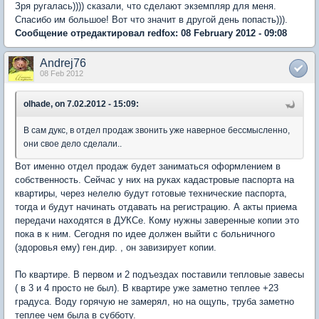
Зря ругалась)))) сказали, что сделают экземпляр для меня.
Спасибо им большое! Вот что значит в другой день попасть))).
Сообщение отредактировал redfox: 08 February 2012 - 09:08
Andrej76
08 Feb 2012
olhade, on 7.02.2012 - 15:09:
В сам дукс, в отдел продаж звонить уже наверное бессмысленно,
они свое дело сделали..
Вот именно отдел продаж будет заниматься оформлением в
собственность. Сейчас у них на руках кадастровые паспорта на
квартиры, через нелелю будут готовые технические паспорта,
тогда и будут начинать отдавать на регистрацию. А акты приема
передачи находятся в ДУКСе. Кому нужны заверенные копии это
пока в к ним. Сегодня по идее должен выйти с больничного
(здоровья ему) ген.дир. , он завизирует копии.
По квартире. В первом и 2 подъездах поставили тепловые завесы
( в 3 и 4 просто не был). В квартире уже заметно теплее +23
градуса. Воду горячую не замерял, но на ощупь, труба заметно
теплее чем была в субботу.