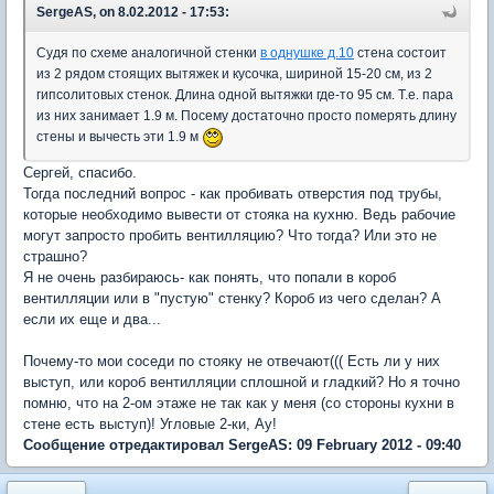
SergeAS, on 8.02.2012 - 17:53:
Судя по схеме аналогичной стенки
в однушке д.10
стена состоит
из 2 рядом стоящих вытяжек и кусочка, шириной 15-20 см, из 2
гипсолитовых стенок. Длина одной вытяжки где-то 95 см. Т.е. пара
из них занимает 1.9 м. Посему достаточно просто померять длину
стены и вычесть эти 1.9 м
Сергей, спасибо.
Тогда последний вопрос - как пробивать отверстия под трубы,
которые необходимо вывести от стояка на кухню. Ведь рабочие
могут запросто пробить вентилляцию? Что тогда? Или это не
страшно?
Я не очень разбираюсь- как понять, что попали в короб
вентилляции или в "пустую" стенку? Короб из чего сделан? А
если их еще и два...
Почему-то мои соседи по стояку не отвечают((( Есть ли у них
выступ, или короб вентилляции сплошной и гладкий? Но я точно
помню, что на 2-ом этаже не так как у меня (со стороны кухни в
стене есть выступ)! Угловые 2-ки, Ау!
Сообщение отредактировал SergeAS: 09 February 2012 - 09:40