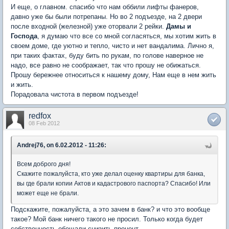
И еще, о главном. спасибо что нам оббили лифты фанеров,
давно уже бы были потрепаны. Но во 2 подъезде, на 2 двери
после входной (железной) уже оторвали 2 рейки.
Дамы и
Господа
, я думаю что все со мной согласяться, мы хотим жить в
своем доме, где уютно и тепло, чисто и нет вандалима. Лично я,
при таких фактах, буду бить по рукам, по голове наверное не
надо, все равно не соображает, так что прошу не обижаться.
Прошу бережнее относиться к нашему дому, Нам еще в нем жить
и жить.
Порадовала чистота в первом подъезде!
redfox
08 Feb 2012
Andrej76, on 6.02.2012 - 11:26:
Всем доброго дня!
Скажите пожалуйста, кто уже делал оценку квартиры для банка,
вы где брали копии Актов и кадастрового паспорта? Спасибо! Или
может еще не брали.
Подскажите, пожалуйста, а это зачем в банк? и что это вообще
такое? Мой банк ничего такого не просил. Только когда будет
собственность обещали снизить процент.