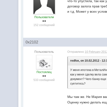
что-то упустила, так ка
договор залога прав тре
и т.д. Может у всех усло
Пользователи
152 сообщений
0x2102
Пользователь
Отправлено
10 February 2012
redfox, on 10.02.2012 - 12:
У меня ипотека в МеталИнв
Постоялец
как у меня сделку вела са
документ? Чего банку еще 
533 сообщений
суетитесь?
Мы там же. Не Мария в
Оценку нужно делать ещ