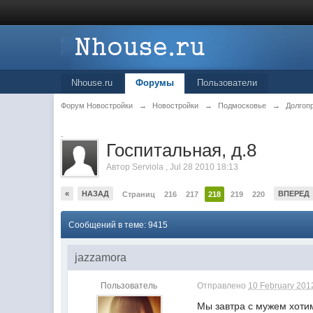
Nhouse.ru
Форумы
Пользователи
Форум Новостройки
→
Новостройки
→
Подмосковье
→
Долгоп
.
Госпитальная, д.8
Автор
Serviola
,
Jul 28 2010 18:13
«
НАЗАД
ВПЕРЕД
Страниц
216
217
218
219
220
Сообщений в теме: 9415
jazzamora
Пользователь
Отправлено
10 February 2012
Мы завтра с мужем хоти