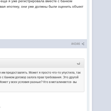
 И еще я уже регистрировала вместе с банком
авая ипотеку, они уже должны были оценить объект
#4346
им предоставлять. Может я просто что-то упустила, так
е с банком договор залога прав требования. Это другой
Может у всех условия разные? Кто в металинветсе- вы
.