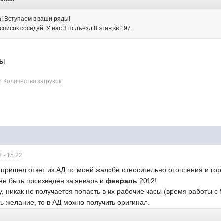
! Вступаем в ваши ряды!
список соседей. У нас 3 подъезд,8 этаж,кв.197.
лы
6 Количество загрузок:
 - 15:22
я пришел ответ из АД по моей жалобе относительно отопления и г
ен быть произведен за январь и
февраль
2012!
, никак не получается попасть в их рабочие часы (время работы с 
сть желание, то в АД можно получить оригинал.