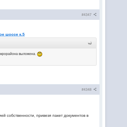
#4347
ое шоссе к.5
 микрорайона выложена.
#4348
ей собственности, привезя пакет документов в