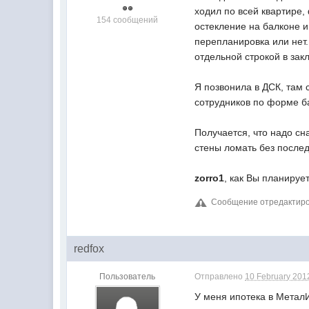
ходил по всей квартире,
154 сообщений
остекление на балконе и
перепланировка или нет
отдельной строкой в зак
Я позвонила в ДСК, там 
сотрудников по форме ба
Получается, что надо сн
стены ломать без послед
zorro1
, как Вы планируе
Сообщение отредактирова
redfox
Пользователь
Отправлено
10 February 2012
У меня ипотека в Метал