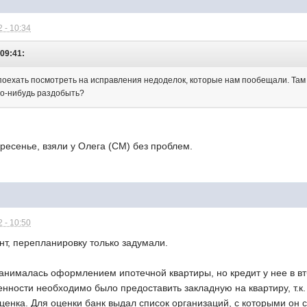
 - 10:34
 09:41:
поехать посмотреть на исправления недоделок, которые нам пообещали. Там 
ого-нибудь раздобыть?
ресенье, взяли у Олега (СМ) без проблем.
 - 10:50
нт, перепланировку только задумали.
занималась оформлением ипотечной квартиры, но кредит у нее в в
нности необходимо было предоставить закладную на квартиру, т.к
енка. Для оценки банк выдал список организаций, с которыми он 