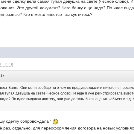
к у меня сделку вела самая тупая девушка на свете (чесное слово).
бования. Это другой документ? Чего банку еще надо? По идее выд
вия разные? Кто в металинветсе- вы суетитесь?
 - 11:15
11:
ест Банке. Они меня вообще ни о чем не предупреждали и ничего не просили 
мая тупая девушка на свете (чесное слово). И еще я уже регистрировала вмест
надо? По идее выдавая ипотеку, они уже должны были оценить объект и т.д. 
ашу сделку сопровождала?
ё раз, отдельно, для переоформления договора на новых условиях