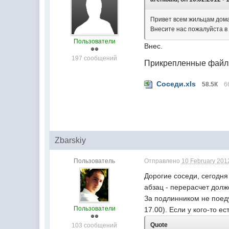
Привет всем жильцам дома
Внесите нас пожалуйста в 
Пользователи
Внес.
197 сообщений
Прикрепленные фай
Соседи.xls
58.5К
6
Zbarskiy
Пользователь
Отправлено
10 February 2012
Дорогие соседи, сегодн
абзац - перерасчет долж
За подлинником не поеду
Пользователи
17.00). Если у кого-то е
Quote
103 сообщений