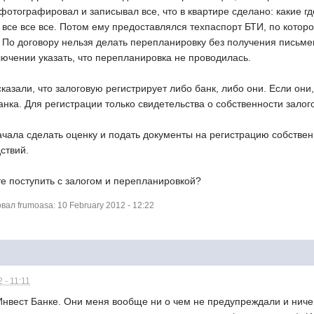
 фотографировал и записывал все, что в квартире сделано: какие гд
 все все все. Потом ему предоставлялся техпаспорт БТИ, по котор
. По договору нельзя делать перепланировку без получения письме
лючении указать, что перепланировка не проводилась.
сказали, что залоговую регистрирует либо банк, либо они. Если он
нка. Для регистрации только свидетельства о собственности залого
ачала сделать оценку и подать документы на регистрацию собственн
ствий.
те поступить с залогом и перепланировкой?
л frumoasa: 10 February 2012 - 12:22
 - 11:11
Инвест Банке. Они меня вообще ни о чем не предупреждали и ниче