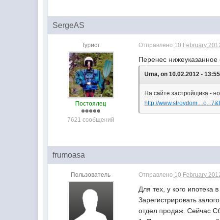
SergeAS
Турист
Отправлено
10 February 2012
Перенес нижеуказанное 
Uma, on 10.02.2012 - 13:55
На сайте застройщика - н
http://www.stroydom....o...7
Постоялец
7621 сообщений
frumoasa
Пользователь
Отправлено
10 February 2012
Для тех, у кого ипотека 
Зарегистрировать залого
отдел продаж. Сейчас Сб