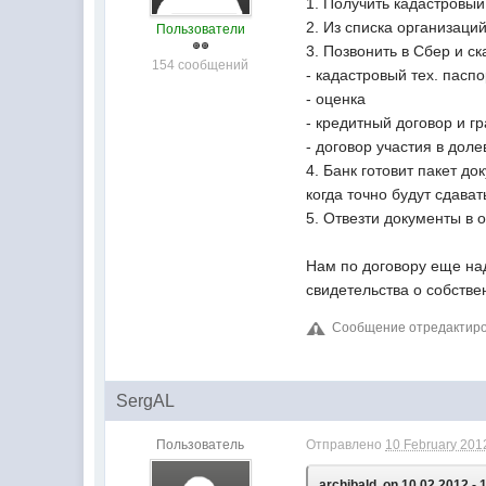
1. Получить кадастровый
2. Из списка организаци
Пользователи
3. Позвонить в Сбер и с
154 сообщений
- кадастровый тех. паспо
- оценка
- кредитный договор и г
- договор участия в дол
4. Банк готовит пакет д
когда точно будут сдава
5. Отвезти документы в 
Нам по договору еще над
свидетельства о собстве
Сообщение отредактирова
SergAL
Пользователь
Отправлено
10 February 2012
archibald, on 10.02.2012 - 