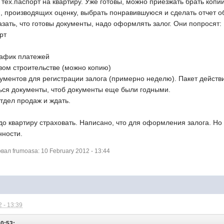
 тех.паспорт на квартиру. Уже готовы, можно приезжать брать копии
й, производящих оценку, выбрать понравившуюся и сделать отчет о
казать, что готовы документы, надо оформлять залог. Они попросят:
рт
рафик платежей
евом строительстве (можно копию)
окументов для регистрации залога (примерно неделю). Пакет дейст
ться документы, чтоб документы еще были годными.
отдел продаж и ждать.
о квартиру страховать. Написано, что для оформления залога. Но 
нности.
л frumoasa: 10 February 2012 - 13:44
 - 13:39
10:53: