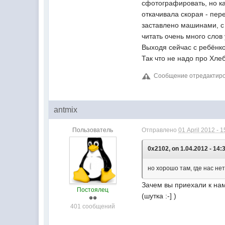
сфотографировать, но ка
откачивала скорая - пер
заставлено машинами, с 
читать очень много слов
Выходя сейчас с ребёнко
Так что не надо про Хлеб
Сообщение отредактирова
antmix
Пользователь
Отправлено
01 April 2012 - 1
0x2102, on 1.04.2012 - 14:
но хорошо там, где нас нет
Зачем вы приехали к на
Постоялец
(шутка :-] )
401 сообщений