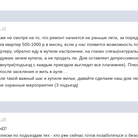
1:10
же не смотря на то, что ремонт начнется не раньше лета, за поряд
ев квартир 500-1000 р в месяц, если у нас появится возможность п
ртиру, обратно еду в жутком настроении, на глазах слезы(натуральн
думаю зачем купила, а не продать ли. Дом оставляет депрессивно
 внутри(подъезд с каждым приездом выглядит все плачевнее). Плю
осле заселения и жить в ауле....
али такой важный шаг и купили жилье, давайте сдeлаем наш дом
ые охранные мероприятия (3 подъезд)
1:29
od2!
писки по подъездам тех - кто уже сейчас готов позаботиться о безо