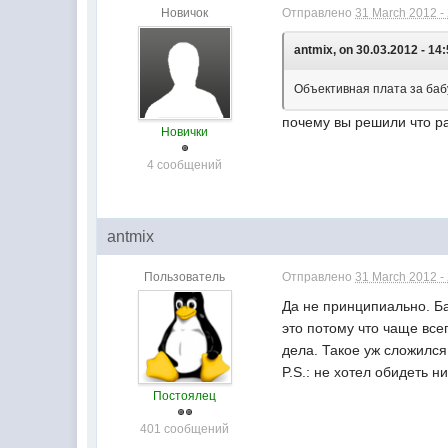
Новичок
Отправлено
31 March 2012 -
antmix, on 30.03.2012 - 14:
Объективная плата за баб
почему вы решили что р
Новички
4 сообщений
antmix
Пользователь
Отправлено
31 March 2012 -
Да не принципиально. Ба
это потому что чаще вс
дела. Такое уж сложился
P.S.: не хотел обидеть н
Постоялец
401 сообщений