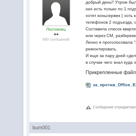
добрый день!! Утром бы
них есть только по 1 под
хотят коньсержек ( хоть
телефонов 2 подъезда, о
Составила список кварти
Постоялец
или через СМ, разберем
690 сообщений
Лично я проголосовала "
ремонтировать.
И еще за пару дней сде
в случае чего знал куда 
Прикрепленные фай
за_против_Office_Ex
Сообщение отредактиров
burn001