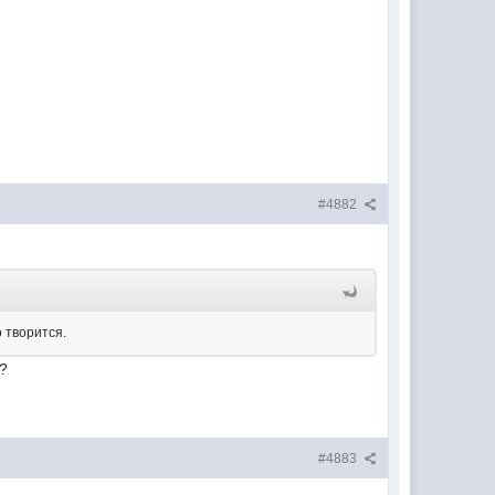
#4882
 творится.
и?
#4883