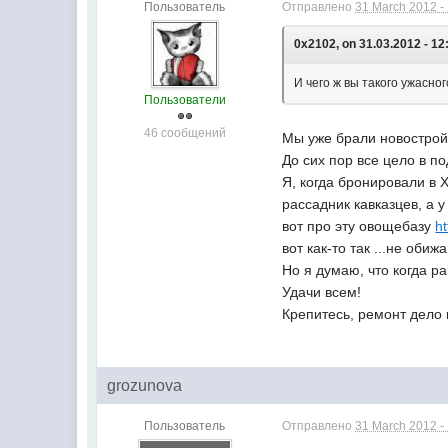
Пользователь
Отправлено
31 March 2012 -
0x2102, on 31.03.2012 - 12
И чего ж вы такого ужасно
Пользователи
46 сообщений
Мы уже брали новострой,
До сих пор все цело в п
Я, когда бронировали в
рассадник кавказцев, а у
вот про эту овощебазу
h
вот как-то так ...не оби
Но я думаю, что когда р
Удачи всем!
Крепитесь, ремонт дело 
grozunova
Пользователь
Отправлено
31 March 2012 -