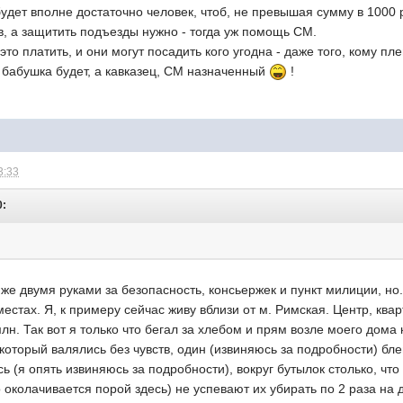
удет вполне достаточно человек, чтоб, не превышая сумму в 1000 р
, а защитить подъезды нужно - тогда уж помощь СМ.
 это платить, и они могут посадить кого угодна - даже того, кому п
е бабушка будет, а кавказец, СМ назначенный
!
3:33
0:
 же двумя руками за безопасность, консьержек и пункт милиции, но
естах. Я, к примеру сейчас живу вблизи от м. Римская. Центр, ква
лн. Так вот я только что бегал за хлебом и прям возле моего дома
 который валялись без чувств, один (извиняюсь за подробности) бл
сь (я опять извиняюсь за подробности), вокруг бутылок столько, чт
о околачивается порой здесь) не успевают их убирать по 2 раза н