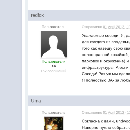
redfox
Пользователь
Отправлено
01 April 2012 - 1
Уважаемые соседи. Я, да
для каждого из владельц
того как навещу свою ква
полноправной хозяйкой, 
парковок и окружение) и
Пользователи
инфраструктуры. А если п
152 сообщений
Соседи! Раз уж мы сдел
Я полностью ЗА- за люб
Uma
Пользователь
Отправлено
01 April 2012 - 1
Согласна с вами, undwo
Наверно нужно собрать с