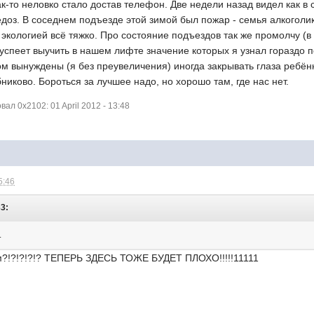
к-то неловко стало достав телефон. Две недели назад видел как в
едоз. В соседнем подъезде этой зимой был пожар - семья алкоголик
экологией всё тяжко. Про состояние подъездов так же промолчу (в
 успеет выучить в нашем лифте значение которых я узнал гораздо 
м вынуждены (я без преувеличения) иногда закрывать глаза ребён
никово. Бороться за лучшее надо, но хорошо там, где нас нет.
л 0x2102: 01 April 2012 - 13:48
5:46
33:
.
м?!?!?!?!? ТЕПЕРЬ ЗДЕСЬ ТОЖЕ БУДЕТ ПЛОХО!!!!!11111