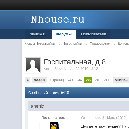
Nhouse.ru
Форумы
Пользователи
Форум Новостройки
→
Новостройки
→
Подмосковье
→
Долгоп
.
Госпитальная, д.8
Автор
Serviola
,
Jul 28 2010 18:13
«
НАЗАД
ВПЕРЕД
Страниц
243
244
245
246
247
Сообщений в теме: 9415
antmix
Пользователь
Отправлено
31 March 2012 -
Думаете там лучше? Ну ок