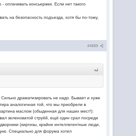
 - оплачивать консьержек. Если нет такого
левать на безопасность подъезда, хотя бы по-тому,
#4889
. Сильно драматизировать не надо. Бывает и хуже
ртира аналогичная той, что мы приобрели в
 картина маслом (обыденная для наших мест!):
евал зеленоватой струёй, ещё один срал посреди
о дворники (киргизы, крайне интеллегентные люди,
а дню. Специально для форума хотел