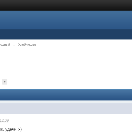
рудный
→
Хлебниково
»
 12:09
, удачи :-)