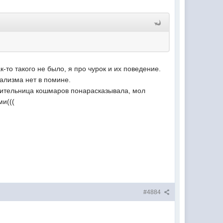
-то такого не было, я про чурок и их поведение.
дализма нет в помине.
 жительница кошмаров понарасказывала, мол
ми(((
#4884