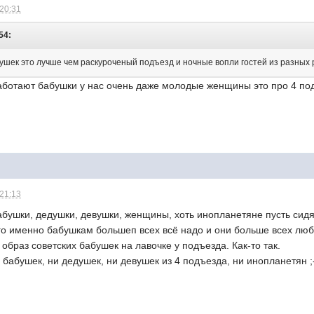
 20:31
54:
ушек это лучше чем раскуроченый подъезд и ночные вопли гостей из разных 
аботают бабушки у нас очень даже молодые женщины это про 4 по
 21:13
бушки, дедушки, девушки, женщины, хоть инопланетяне пусть сидя
его именно бабушкам большеп всех всё надо и они больше всех люб
 образ советских бабушек на лавочке у подъезда. Как-то так.
и бабушек, ни дедушек, ни девушек из 4 подъезда, ни инопланетян ;