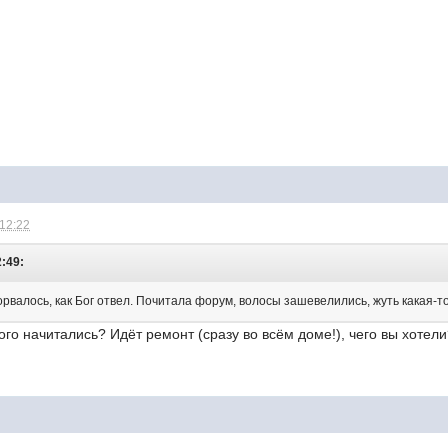
 12:22
2:49:
рвалось, как Бог отвел. Почитала форум, волосы зашевелились, жуть какая-то
ого начитались? Идёт ремонт (сразу во всём доме!), чего вы хотел