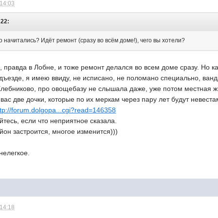
 14:03
:22:
го начитались? Идёт ремонт (сразу во всём доме!), чего вы хотели?
 правда в Лобне, и тоже ремонт делался во всем доме сразу. Но как
одъезде, я имею ввиду, не исписано, не поломано специально, ван
 Хлебниково, про овощебазу не слышала даже, уже потом местная
 вас две дочки, которые по их меркам через пару лет будут невеста
ttp://forum.dolgopa...cgi?read=146358
жайтесь, если что неприятное сказала.
айон застроится, многое изменится)))
нелегкое.
 14:18