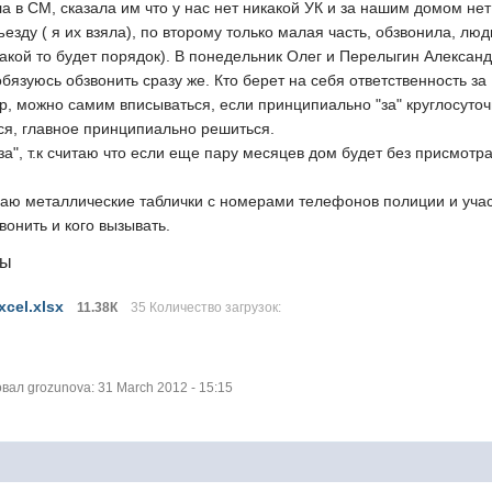
ла в СМ, сказала им что у нас нет никакой УК и за нашим домом 
ъезду ( я их взяла), по второму только малая часть, обзвонила, лю
 какой то будет порядок). В понедельник Олег и Перелыгин Алексан
бязуюсь обзвонить сразу же. Кто берет на себя ответственность за
р, можно самим вписываться, если принципиально "за" круглосуточ
ся, главное принципиально решиться.
за", т.к считаю что если еще пару месяцев дом будет без присмотр
лаю металлические таблички с номерами телефонов полиции и учас
звонить и кого вызывать.
лы
cel.xlsx
11.38К
35 Количество загрузок:
ал grozunova: 31 March 2012 - 15:15