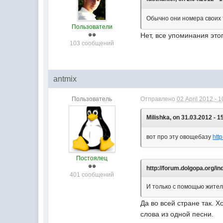
Обычно они номера своих 
Пользователи
Нет, все упоминания это
103 сообщений
antmix
Пользователь
Отправлено
02 April 2012 - 1
Milishka, on 31.03.2012 - 1
вот про эту овощебазу
htt
Постоялец
http://forum.dolgopa.org/
401 сообщений
И только с помощью жител
Да во всей стране так. 
слова из одной песни.