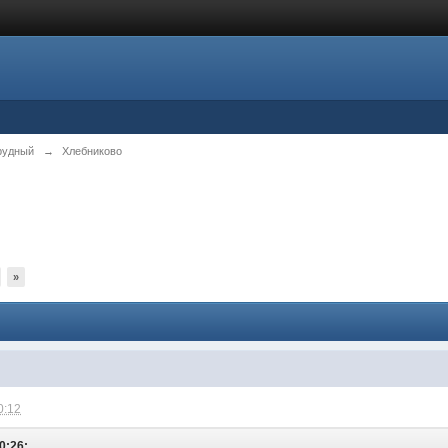
рудный
→
Хлебниково
»
0:12
10:26: