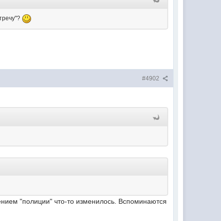
стречу"?
#4902
едением "полиции" что-то изменилось. Вспоминаются