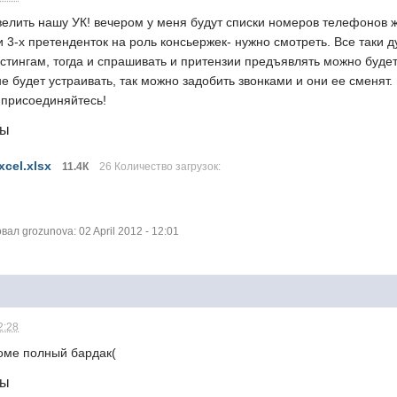
велить нашу УК! вечером у меня будут списки номеров телефонов ж
3-х претенденток на роль консьержек- нужно смотреть. Все таки 
тингам, тогда и спрашивать и притензии предъявлять можно будет 
е будет устраивать, так можно задобить звонками и они ее сменят.
 присоединяйтесь!
лы
cel.xlsx
11.4К
26 Количество загрузок:
л grozunova: 02 April 2012 - 12:01
2:28
оме полный бардак(
лы