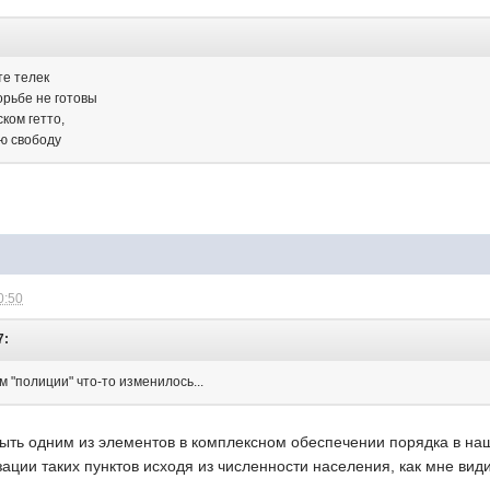
те телек
борьбе не готовы
ском гетто,
ою свободу
0:50
7:
м "полиции" что-то изменилось...
ыть одним из элементов в комплексном обеспечении порядка в на
зации таких пунктов исходя из численности населения, как мне види