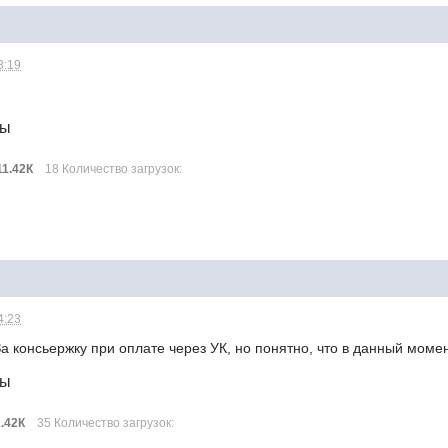
3:19
лы
11.42К
18 Количество загрузок:
4:23
а консьержку при оплате через УК, но понятно, что в данный момен
лы
1.42К
35 Количество загрузок: