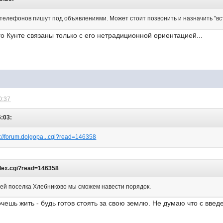
телефонов пишут под объявлениями. Может стоит позвонить и назначить "в
го Кунте связаны только с его нетрадиционной ориентацией...
0:37
5:03:
p://forum.dolgopa...cgi?read=146358
index.cgi?read=146358
ей поселка Хлебниково мы сможем навести порядок.
Хочешь жить - будь готов стоять за свою землю. Не думаю что с вв