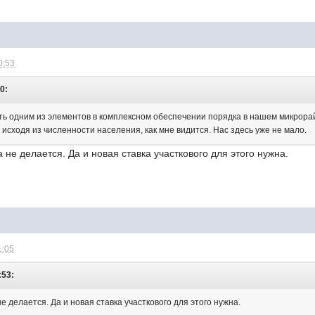
0:53
0:
ь одним из элементов в комплексном обеспечении порядка в нашем микрорай
 исходя из численности населения, как мне видится. Нас здесь уже не мало.
 не делается. Да и новая ставка участкового для этого нужна.
1:05
:53:
е делается. Да и новая ставка участкового для этого нужна.