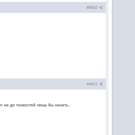
#4910
#4911
т не до тонкостей лишь бы начать..