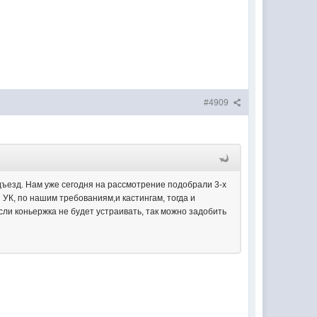
#4909
дъезд. Нам уже сегодня на рассмотрение подобрали 3-х
 УК, по нашим требованиям,и кастингам, тогда и
сли коньержка не будет устраивать, так можно задобить