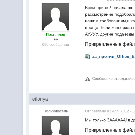
Всем привет! начала ше
рассмотрение подобрали 
нашим требованиям,и кас
проще. Если коньержка н
АУУУУ, другие подъезды
Постоялец
Прикрепленные фай
690 сообщений
за_против_Office_Ex
Сообщение отредактирова
eiforiya
Пользователь
Отправлено
02 April 2012 - 1
Мы только ЗАААААА! в д
Прикрепленные фай