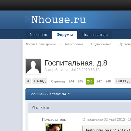
Nhouse.ru
Форумы
Пользователи
Форум Новостройки
→
Новостройки
→
Подмосковье
→
Долгоп
.
Госпитальная, д.8
Автор
Serviola
,
Jul 28 2010 18:13
«
НАЗАД
ВПЕРЕД
Страниц
244
245
246
247
248
Сообщений в теме: 9415
Zbarskiy
Пользователь
Отправлено
02 April 2012 - 1
fasthunter, on 2.04.2012 - 