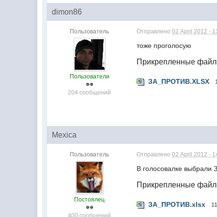
dimon86
Пользователь
Отправлено
02 April 2012 - 1
тоже проголосую
Прикрепленные фай
Пользователи
ЗА_ПРОТИВ.XLSX
204 сообщений
Mexica
Пользователь
Отправлено
02 April 2012 - 1
В голосовалке выбрали З
Прикрепленные фай
Постоялец
ЗА_ПРОТИВ.xlsx
1
400 сообщений