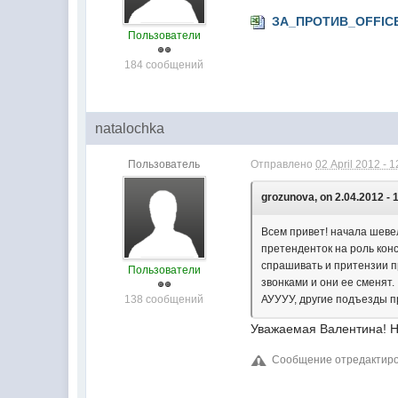
ЗА_ПРОТИВ_OFFIC
Пользователи
184 сообщений
natalochka
Пользователь
Отправлено
02 April 2012 - 1
grozunova, on 2.04.2012 - 
Всем привет! начала шеве
претенденток на роль конс
спрашивать и притензии п
Пользователи
звонками и они ее сменят.
138 сообщений
АУУУУ, другие подъезды п
Уважаемая Валентина! Не
Сообщение отредактирова