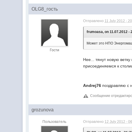
OLG8_гость
Отправлено
11 July 2012 - 2
frumoasa, on 11.07.2012 - 
Может это НПО Энергомаш 
Гости
Нее... тянут новую ветку
присоединяемся к столице;-)
Andrej76
поздравляю с н
Сообщение отредактиров
grozunova
Пользователь
Отправлено
12 July 2012 - 0