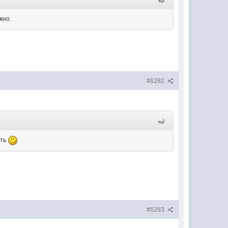
жно.
#6282
ить
#6283