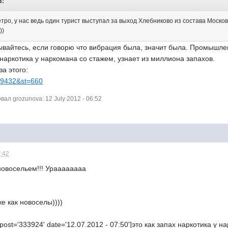
3:
метро, у нас ведь один турист выступал за выход Хлебниково из состава Моско
))
ывайтесь, если говорю что вибрация была, значит была. Промышле
х наркотика у наркомана со стажем, узнает из миллиона запахов.
за этого:
..9432&st=660
л grozunova: 12 July 2012 - 06:52
7:42
овосельем!!! Ураааааааа
е как новоселы))))
post='333924' date='12.07.2012 - 07:50']это как запах наркотика у 