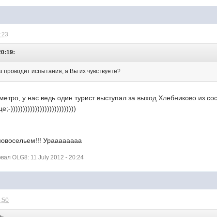
0:23
20:19:
проводит испытания, а Вы их чувствуете?
 метро, у нас ведь один турист выступал за выход Хлебниково из со
))))))))))))))))))))))))))
овосельем!!! Ураааааааа
ал OLG8: 11 July 2012 - 20:24
6:50