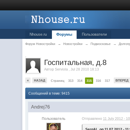
Nhouse.ru
Форумы
Пользователи
Форум Новостройки
→
Новостройки
→
Подмосковье
→
Долгоп
.
Госпитальная, д.8
Автор
Serviola
,
Jul 28 2010 18:13
«
НАЗАД
ВПЕРЕД
Страниц
313
314
315
316
317
Сообщений в теме: 9415
Andrej76
Пользователь
Отправлено
11 July 2012 - 1
SergAL, on 11.07.2012 - 11