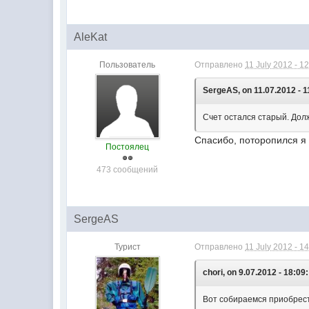
AleKat
Пользователь
Отправлено
11 July 2012 - 1
SergeAS, on 11.07.2012 - 1
Счет остался старый. Дол
Спасибо, поторопился 
Постоялец
473 сообщений
SergeAS
Турист
Отправлено
11 July 2012 - 1
chori, on 9.07.2012 - 18:09:
Вот собираемся приобрест