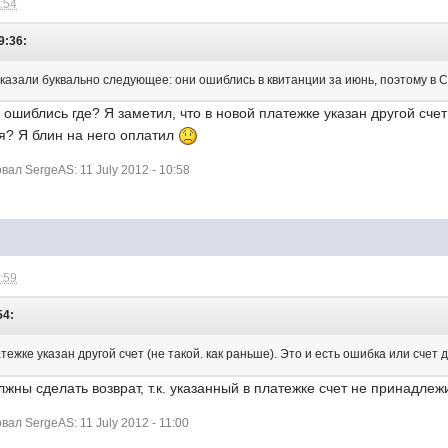
0:54
9:36:
сказали буквально следующее: они ошиблись в квитанции за июнь, поэтому в Сб
и ошиблись где? Я заметил, что в новой платежке указан другой счет
я? Я блин на него оплатил
л SergeAS: 11 July 2012 - 10:58
0:59
54:
атежке указан другой счет (не такой. как раньше). Это и есть ошибка или сче
лжны сделать возврат, т.к. указанный в платежке счет не принадле
л SergeAS: 11 July 2012 - 11:00