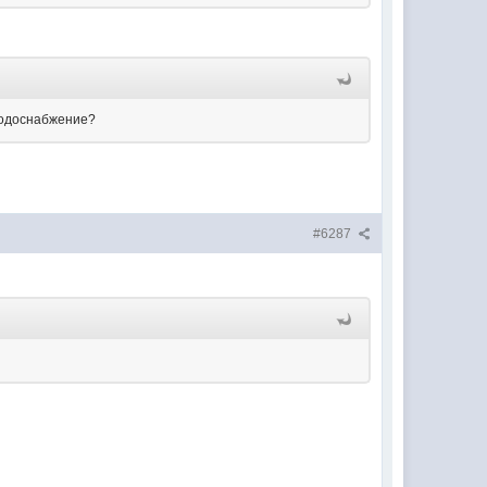
 водоснабжение?
#6287