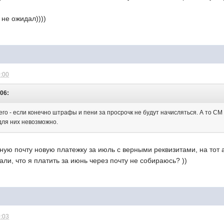
 не ожидал))))
0:00
:06:
его - если конечно штрафы и пени за просрочк не будут начисляться. А то СМ
для них невозможно.
ую почту новую платежку за июль с верными реквизитами, на тот а
али, что я платить за июнь через почту не собираюсь? ))
0:03