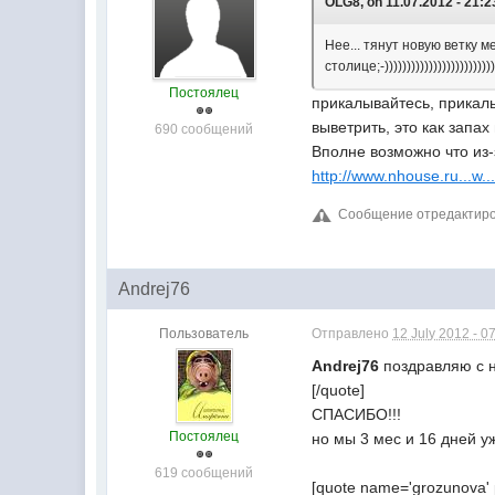
OLG8, on 11.07.2012 - 21:2
Нее... тянут новую ветку 
столице;-)))))))))))))))))))))))))
Постоялец
прикалывайтесь, прикал
выветрить, это как запа
690 сообщений
Вполне возможно что из-
http://www.nhouse.ru...w.
Сообщение отредактирова
Andrej76
Пользователь
Отправлено
12 July 2012 - 0
Andrej76
поздравляю с н
[/quote]
СПАСИБО!!!
Постоялец
но мы 3 мес и 16 дней уж
619 сообщений
[quote name='grozunova' 