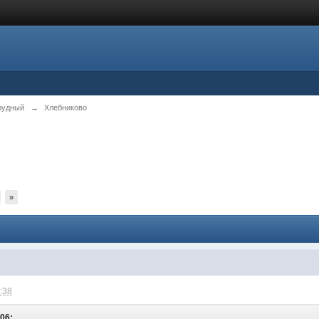
рудный
→
Хлебниково
»
0:38
:06: