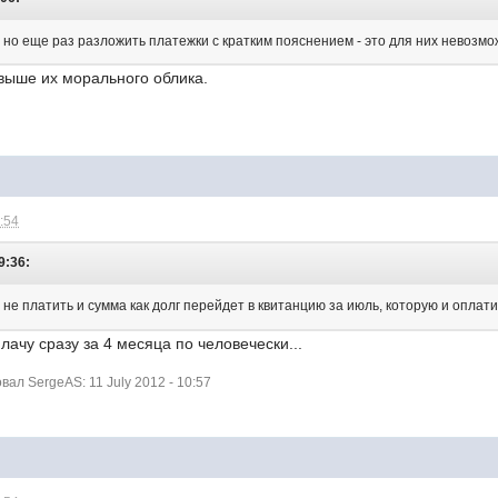
 но еще раз разложить платежки с кратким пояснением - это для них невозмо
 выше их морального облика.
0:54
9:36:
 не платить и сумма как долг перейдет в квитанцию за июль, которую и оплат
ачу сразу за 4 месяца по человечески...
л SergeAS: 11 July 2012 - 10:57