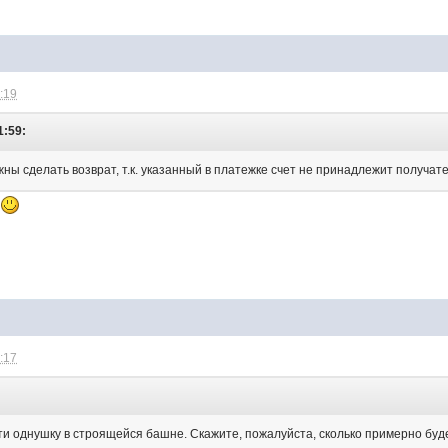
2:19
1:59:
жны сделать возврат, т.к. указанный в платежке счет не принадлежит получа
я
4:17
и однушку в строящейся башне. Скажите, пожалуйста, сколько примерно буд