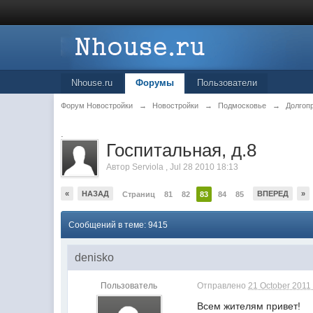
Nhouse.ru
Форумы
Пользователи
Форум Новостройки
→
Новостройки
→
Подмосковье
→
Долгоп
.
Госпитальная, д.8
Автор
Serviola
,
Jul 28 2010 18:13
«
НАЗАД
ВПЕРЕД
»
Страниц
81
82
83
84
85
Сообщений в теме: 9415
denisko
Пользователь
Отправлено
21 October 2011 
Всем жителям привет!