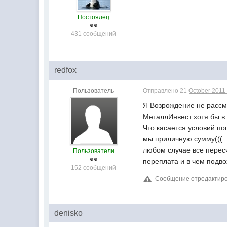
Постоялец
431 сообщений
redfox
Пользователь
Отправлено
21 October 2011 
Я Возрождение не рассма
МеталлИнвест хотя бы в 
Что касается условий по
мы приличную сумму(((. 
любом случае все пересч
Пользователи
переплата и в чем подвох
152 сообщений
Сообщение отредактирова
denisko