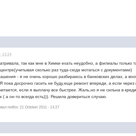
- 13:24
тривала, так как мне в Химки ехать неудобно, а филиалы только т
центре(учитывая сколько раз туда-сюда мотаться с документами)
гашения - я не очень хорошо разбираюсь в банковских делах, а воо
Я пока досрочно гасить не буду,еще ремонт впереди, а если через г
итается, если я выплачу все быстрее. Жаль,но я не сильна в кред
 ( а он-то всегда есть))). Решила довериться случаю.
л redfox: 21 October 2011 - 13:27