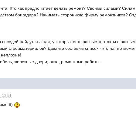
онта. Кто как предпочитает делать ремонт? Своими силами? Сила
одством бригадира? Нанимать стороннюю фирму ремонтников? Отд
и соседей найдутся люди, у которых есть разные контакты с разн
ами стройматериалов? Давайте составим список - кто на что может 
 неплохие!
бель, железные двери, окна, ремонтные работы....
- 12:51
доме 8)