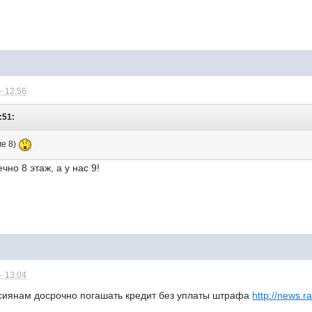
- 12:56
:51:
ме 8)
но 8 этаж, а у нас 9!
- 13:04
сиянам досрочно погашать кредит без уплаты штрафа
http://news.r