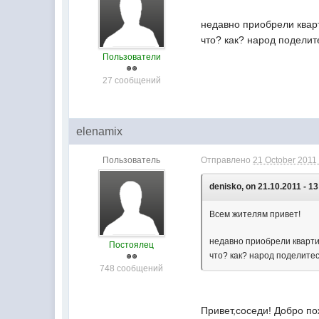
недавно приобрели кварт
что? как? народ подели
Пользователи
27 сообщений
elenamix
Пользователь
Отправлено
21 October 2011 
denisko, on 21.10.2011 - 13
Всем жителям привет!
недавно приобрели квартир
Постоялец
что? как? народ поделите
748 сообщений
Привет,соседи! Добро по