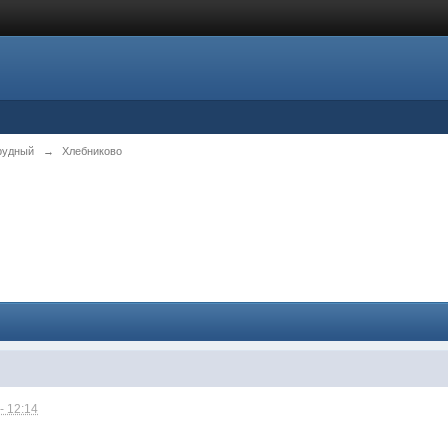
рудный
→
Хлебниково
- 12:14