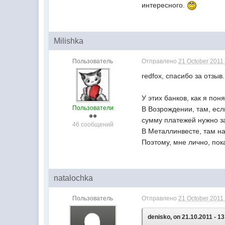
интересного.
Milishka
Пользователь
Отправлено
21 October 2011 
redfox, спасибо за отзы
У этих банков, как я по
Пользователи
В Возрождении, там, есл
сумму платежей нужно за
46 сообщений
В Металлинвесте, там на
Поэтому, мне лично, пок
natalochka
Пользователь
Отправлено
21 October 2011 
denisko, on 21.10.2011 - 13