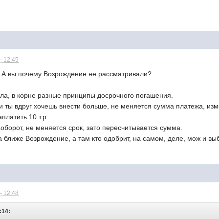
- 12:45
в. А вы почему Возрождение не рассматривали?
няла, в корне разные принципы досрочного погашения.
и ты вдруг хочешь внести больше, не меняется сумма платежа, изм
платить 10 т.р.
оборот, не меняется срок, зато пересчитывается сумма.
а ближе Возрождение, а там кто одобрит, на самом, деле, мож и выб
- 12:48
:14: