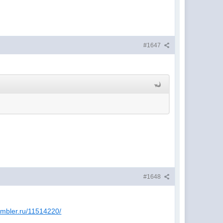
#1647
#1648
ambler.ru/11514220/