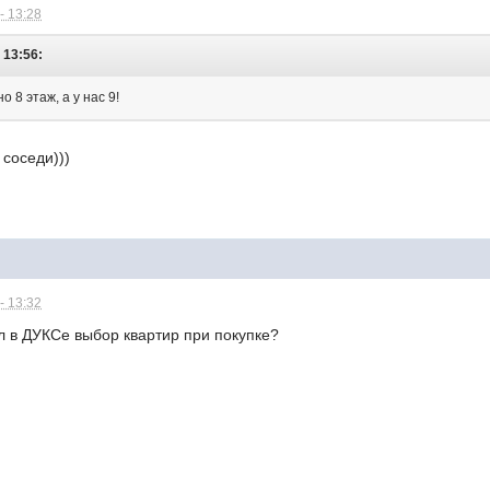
- 13:28
 13:56:
 8 этаж, а у нас 9!
 соседи)))
- 13:32
л в ДУКСе выбор квартир при покупке?