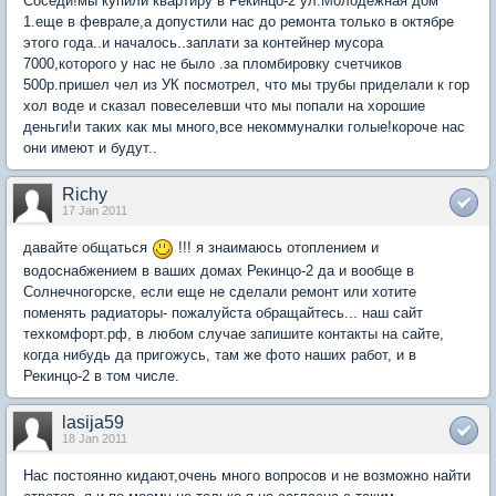
Соседи!мы купили квартиру в Рекинцо-2 ул.Молодежная дом
1.еще в феврале,а допустили нас до ремонта только в октябре
этого года..и началось..заплати за контейнер мусора
7000,которого у нас не было .за пломбировку счетчиков
500р.пришел чел из УК посмотрел, что мы трубы приделали к гор
хол воде и сказал повеселевши что мы попали на хорошие
деньги!и таких как мы много,все некоммуналки голые!короче нас
они имеют и будут..
Richy
17 Jan 2011
давайте общаться
!!! я знаимаюсь отоплением и
водоснабжением в ваших домах Рекинцо-2 да и вообще в
Солнечногорске, если еще не сделали ремонт или хотите
поменять радиаторы- пожалуйста обращайтесь... наш сайт
техкомфорт.рф, в любом случае запишите контакты на сайте,
когда нибудь да пригожусь, там же фото наших работ, и в
Рекинцо-2 в том числе.
lasija59
18 Jan 2011
Нас постоянно кидают,очень много вопросов и не возможно найти