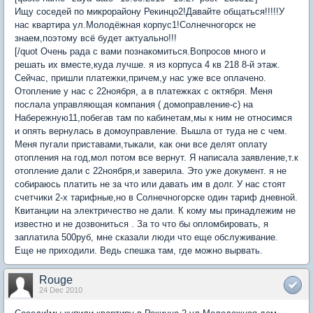
Ищу соседей по микрорайону Рекинцо2!Давайте общаться!!!!!У
нас квартира ул.Молодёжная корпус1!Солнечногорск не
знаем,поэтому всё будет актуально!!!
[/quot Очень рада с вами познакомиться.Вопросов много и
решать их вместе,куда лучше. я из корпуса 4 кв 218 8-й этаж.
Сейчас, пришли платежки,причем,у нас уже все оплачено.
Отопление у нас с 22ноября, а в платежках с октября. Меня
послала управляющая компания ( домоправление-с) на
Набережную11,побегав там по кабинетам,мы к ним не относимся
и опять вернулась в домоуправление. Вышла от туда не с чем.
Меня пугали приставами,тыкали, как они все делят оплату
отопления на год,мол потом все вернут. Я написала заявление,т.к
отопление дали с 22ноября,и заверила. Это уже документ. я не
собираюсь платить не за что или давать им в долг. У нас стоят
счетчики 2-х тарифные,но в Солнечногорске один тариф дневной.
Квитанции на электричество не дали. К кому мы принадлежим не
известно и не дозвониться . За то что бы опломбировать, я
заплатила 500руб, мне сказали люди что еще обслуживание.
Еще не приходили. Ведь спешка там, где можно вырвать.
Rouge
24 Dec 2010