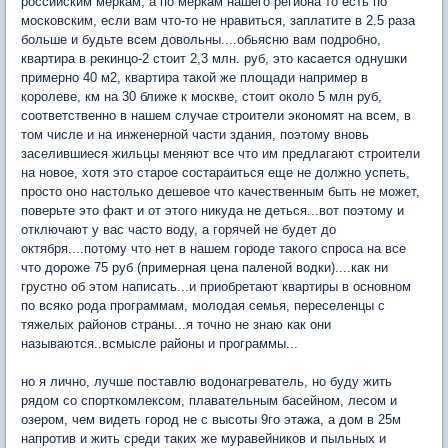
российским меркам, а по меркам нашего региона то есть по
московским, если вам что-то не нравиться, заплатите в 2.5 раза
больше и будьте всем довольны....обьясню вам подробно,
квартира в рекинцо-2 стоит 2,3 млн. руб, это касается однушки
примерно 40 м2, квартира такой же площади например в
королеве, км на 30 ближе к москве, стоит около 5 млн руб,
соответственно в нашем случае строители экономят на всем, в
том числе и на инженерной части здания, поэтому вновь
заселившиеся жильцы меняют все что им предлагают строители
на новое, хотя это старое состараиться еще не должно успеть,
просто оно настолько дешевое что качественным быть не может,
поверьте это факт и от этого никуда не деться...вот поэтому и
отключают у вас часто воду, а горячей не будет до
октября....потому что нет в нашем городе такого спроса на все
что дороже 75 руб (примерная цена паленой водки)....как ни
грустно об этом написать...и приобретают квартиры в основном
по всяко рода программам, молодая семья, переселенцы с
тяжелых районов страны...я точно не знаю как они
называются..всмысле районы и программы...
но я лично, лучше поставлю водонагреватель, но буду жить
рядом со спорткомлексом, плавательным басейном, лесом и
озером, чем видеть город не с высоты 9го этажа, а дом в 25м
напротив и жить среди таких же муравейников и пыльных и