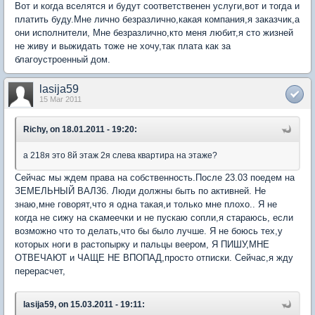
Вот и когда вселятся и будут соответственен услуги,вот и тогда и
платить буду.Мне лично безразлично,какая компания,я заказчик,а
они исполнители, Мне безразлично,кто меня любит,я сто жизней
не живу и выжидать тоже не хочу,так плата как за
благоустроенный дом.
lasija59
15 Mar 2011
Richy, on 18.01.2011 - 19:20:
а 218я это 8й этаж 2я слева квартира на этаже?
Сейчас мы ждем права на собственность.После 23.03 поедем на
ЗЕМЕЛЬНЫЙ ВАЛ36. Люди должны быть по активней. Не
знаю,мне говорят,что я одна такая,и только мне плохо.. Я не
когда не сижу на скамеечки и не пускаю сопли,я стараюсь, если
возможно что то делать,что бы было лучше. Я не боюсь тех,у
которых ноги в растопырку и пальцы веером, Я ПИШУ,МНЕ
ОТВЕЧАЮТ и ЧАЩЕ НЕ ВПОПАД,просто отписки. Сейчас,я жду
перерасчет,
lasija59, on 15.03.2011 - 19:11: