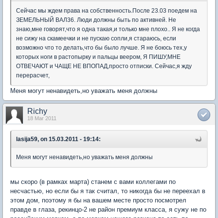
Сейчас мы ждем права на собственность.После 23.03 поедем на
ЗЕМЕЛЬНЫЙ ВАЛ36. Люди должны быть по активней. Не
знаю,мне говорят,что я одна такая,и только мне плохо.. Я не когда
не сижу на скамеечки и не пускаю сопли,я стараюсь, если
возможно что то делать,что бы было лучше. Я не боюсь тех,у
которых ноги в растопырку и пальцы веером, Я ПИШУ,МНЕ
ОТВЕЧАЮТ и ЧАЩЕ НЕ ВПОПАД,просто отписки. Сейчас,я жду
перерасчет,
Меня могут ненавидеть,но уважать меня должны
Richy
18 Mar 2011
lasija59, on 15.03.2011 - 19:14:
Меня могут ненавидеть,но уважать меня должны
мы скоро (в рамках марта) станем с вами коллегами по
несчастью, но если бы я так считал, то никогда бы не переехал в
этом дом, поэтому я бы на вашем месте просто посмотрел
правде в глаза, рекинцо-2 не район премиум класса, я сужу не по