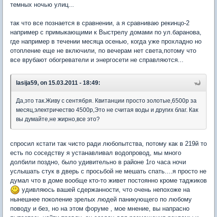
темных ночью улиц...
так что все познается в сравнении, а я сравниваю рекинцо-2
например с примыкающими к Выстрелу домами по ул.баранова,
где например в течении месяца осенью, когда уже прохладно но
отопление еще не включили, по вечерам нет света,потому что
все врубают обогреватели и энергосети не справляются...
lasija59, on 15.03.2011 - 18:49:
Да,это так.Живу с сентября. Квитанции просто золотые,6500р за
месяц,электричество 4500р,Это не считая воды и других благ. Как
вы думайте,не жирно,все это?
спросил кстати так чисто ради любопытства, потому как в 219й то
есть по соседству я устанавливал водопровод, мы много
долбили поздно, было удивительно в районе 1го часа ночи
услышать стук в дверь с просьбой не мешать спать....я просто не
думал что в доме вообще кто-то живет постоянно кроме таджиков
удивляюсь вашей сдержанности, что очень непохоже на
нынешнее поколение зрелых людей паникующего по любому
поводу и без, но на этом форуме , мое мнение, вы напрасно