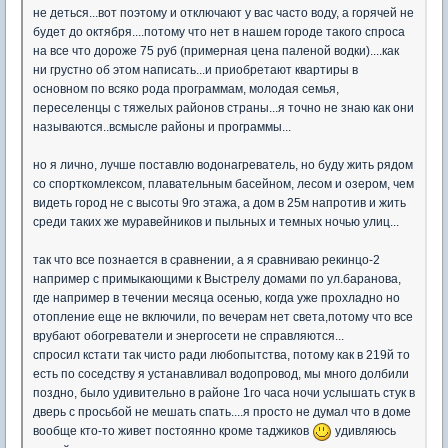
не деться...вот поэтому и отключают у вас часто воду, а горячей не
будет до октября....потому что нет в нашем городе такого спроса
на все что дороже 75 руб (примерная цена паленой водки)....как
ни грустно об этом написать...и приобретают квартиры в
основном по всяко рода программам, молодая семья,
переселенцы с тяжелых районов страны...я точно не знаю как они
называются..всмысле районы и программы...
но я лично, лучше поставлю водонагреватель, но буду жить рядом
со спорткомлексом, плавательным басейном, лесом и озером, чем
видеть город не с высоты 9го этажа, а дом в 25м напротив и жить
среди таких же муравейников и пыльных и темных ночью улиц...
так что все познается в сравнении, а я сравниваю рекинцо-2
например с примыкающими к Выстрелу домами по ул.баранова,
где например в течении месяца осенью, когда уже прохладно но
отопление еще не включили, по вечерам нет света,потому что все
врубают обогреватели и энергосети не справляются...
спросил кстати так чисто ради любопытства, потому как в 219й то
есть по соседству я устанавливал водопровод, мы много долбили
поздно, было удивительно в районе 1го часа ночи услышать стук в
дверь с просьбой не мешать спать....я просто не думал что в доме
вообще кто-то живет постоянно кроме таджиков
удивляюсь