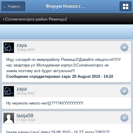
Форум Новостройки
← Подмосковье
г.Солнечногорск район Рекинцо2
zaya
19 Aug 2010
Ищу соседей по микрорайону Рекинцо2!Давайте общаться!!!!!У
нас квартира ул.Молодёжная корпус1!Солнечногорск не
знаем,поэтому всё будет актуально!!!
Сообщение отредактировал zaya: 20 August 2010 - 14:22
zaya
20 Aug 2010
Ну неужели никого нет(((????АУУУУУУУУУ
lasija59
17 Dec 2010
[quote name='zaya' date='19.08.2010 - 16:27' post='238312']