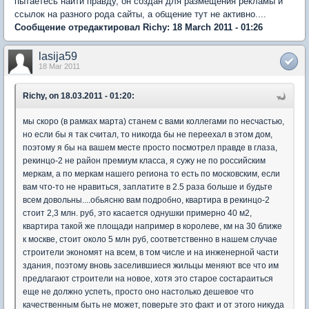
пытаетесь найти правду, он создан для размещения рекламы и
ссылок на разного рода сайты, а общение тут не активно....
Сообщение отредактировал Richy: 18 March 2011 - 01:26
lasija59
18 Mar 2011
Richy, on 18.03.2011 - 01:20:
мы скоро (в рамках марта) станем с вами коллегами по несчастью,
но если бы я так считал, то никогда бы не переехал в этом дом,
поэтому я бы на вашем месте просто посмотрел правде в глаза,
рекинцо-2 не район премиум класса, я сужу не по российским
меркам, а по меркам нашего региона то есть по московским, если
вам что-то не нравиться, заплатите в 2.5 раза больше и будьте
всем довольны....обьясню вам подробно, квартира в рекинцо-2
стоит 2,3 млн. руб, это касается однушки примерно 40 м2,
квартира такой же площади например в королеве, км на 30 ближе
к москве, стоит около 5 млн руб, соответственно в нашем случае
строители экономят на всем, в том числе и на инженерной части
здания, поэтому вновь заселившиеся жильцы меняют все что им
предлагают строители на новое, хотя это старое состараиться
еще не должно успеть, просто оно настолько дешевое что
качественным быть не может, поверьте это факт и от этого никуда