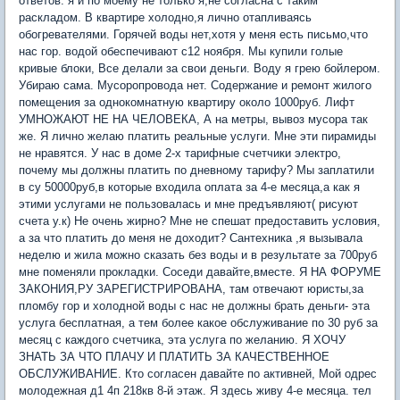
ответов. я и по моему не только я,не согласна с таким
раскладом. В квартире холодно,я лично отапливаясь
обогревателями. Горячей воды нет,хотя у меня есть письмо,что
нас гор. водой обеспечивают с12 ноября. Мы купили голые
кривые блоки, Все делали за свои деньги. Воду я грею бойлером.
Убираю сама. Мусоропровода нет. Содержание и ремонт жилого
помещения за однокомнатную квартиру около 1000руб. Лифт
УМНОЖАЮТ НЕ НА ЧЕЛОВЕКА, А на метры, вывоз мусора так
же. Я лично желаю платить реальные услуги. Мне эти пирамиды
не нравятся. У нас в доме 2-х тарифные счетчики электро,
почему мы должны платить по дневному тарифу? Мы заплатили
в су 50000руб,в которые входила оплата за 4-е месяца,а как я
этими услугами не пользовалась и мне предъявляют( рисуют
счета у.к) Не очень жирно? Мне не спешат предоставить условия,
а за что платить до меня не доходит? Сантехника ,я вызывала
неделю и жила можно сказать без воды и в результате за 700руб
мне поменяли прокладки. Соседи давайте,вместе. Я НА ФОРУМЕ
ЗАКОНИЯ,РУ ЗАРЕГИСТРИРОВАНА, там отвечают юристы,за
пломбу гор и холодной воды с нас не должны брать деньги- эта
услуга бесплатная, а тем более какое обслуживание по 30 руб за
месяц с каждого счетчика, эта услуга по желанию. Я ХОЧУ
ЗНАТЬ ЗА ЧТО ПЛАЧУ И ПЛАТИТЬ ЗА КАЧЕСТВЕННОЕ
ОБСЛУЖИВАНИЕ. Кто согласен давайте по активней, Мой одрес
молодежная д1 4п 218кв 8-й этаж. Я здесь живу 4-е месяца. тел