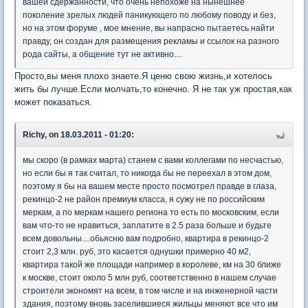
вашей сдержанности, что очень непохоже на нынешнее
поколение зрелых людей паникующего по любому поводу и без,
но на этом форуме , мое мнение, вы напрасно пытаетесь найти
правду, он создан для размещения рекламы и ссылок на разного
рода сайты, а общение тут не активно....
Просто,вы меня плохо знаете.Я ценю свою жизнь,и хотелось
жить бы лучше.Если молчать,то конечно. Я не так уж простая,как
может показаться.
Richy, on 18.03.2011 - 01:20:
мы скоро (в рамках марта) станем с вами коллегами по несчастью,
но если бы я так считал, то никогда бы не переехал в этом дом,
поэтому я бы на вашем месте просто посмотрел правде в глаза,
рекинцо-2 не район премиум класса, я сужу не по российским
меркам, а по меркам нашего региона то есть по московским, если
вам что-то не нравиться, заплатите в 2.5 раза больше и будьте
всем довольны....обьясню вам подробно, квартира в рекинцо-2
стоит 2,3 млн. руб, это касается однушки примерно 40 м2,
квартира такой же площади например в королеве, км на 30 ближе
к москве, стоит около 5 млн руб, соответственно в нашем случае
строители экономят на всем, в том числе и на инженерной части
здания, поэтому вновь заселившиеся жильцы меняют все что им