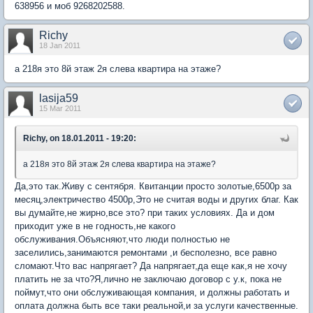
638956 и моб 9268202588.
Richy
18 Jan 2011
а 218я это 8й этаж 2я слева квартира на этаже?
lasija59
15 Mar 2011
Richy, on 18.01.2011 - 19:20:
а 218я это 8й этаж 2я слева квартира на этаже?
Да,это так.Живу с сентября. Квитанции просто золотые,6500р за
месяц,электричество 4500р,Это не считая воды и других благ. Как
вы думайте,не жирно,все это? при таких условиях. Да и дом
приходит уже в не годность,не какого
обслуживания.Объясняют,что люди полностью не
заселились,занимаются ремонтами ,и бесполезно, все равно
сломают.Что вас напрягает? Да напрягает,да еще как,я не хочу
платить не за что?Я,лично не заключаю договор с у.к, пока не
поймут,что они обслуживающая компания, и должны работать и
оплата должна быть все таки реальной,и за услуги качественные.