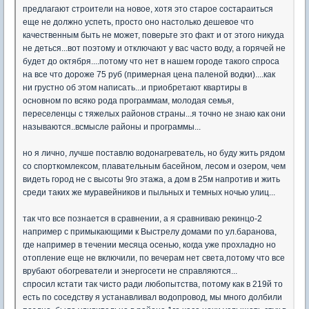
предлагают строители на новое, хотя это старое состараиться
еще не должно успеть, просто оно настолько дешевое что
качественным быть не может, поверьте это факт и от этого никуда
не деться...вот поэтому и отключают у вас часто воду, а горячей не
будет до октября....потому что нет в нашем городе такого спроса
на все что дороже 75 руб (примерная цена паленой водки)....как
ни грустно об этом написать...и приобретают квартиры в
основном по всяко рода программам, молодая семья,
переселенцы с тяжелых районов страны...я точно не знаю как они
называются..всмысле районы и программы...
но я лично, лучше поставлю водонагреватель, но буду жить рядом
со спорткомлексом, плавательным басейном, лесом и озером, чем
видеть город не с высоты 9го этажа, а дом в 25м напротив и жить
среди таких же муравейников и пыльных и темных ночью улиц...
так что все познается в сравнении, а я сравниваю рекинцо-2
например с примыкающими к Выстрелу домами по ул.баранова,
где например в течении месяца осенью, когда уже прохладно но
отопление еще не включили, по вечерам нет света,потому что все
врубают обогреватели и энергосети не справляются...
спросил кстати так чисто ради любопытства, потому как в 219й то
есть по соседству я устанавливал водопровод, мы много долбили