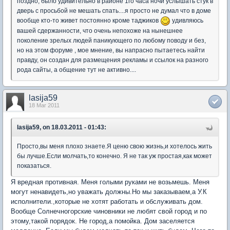
поздно, было удивительно в районе 1го часа ночи услышать стук в
дверь с просьбой не мешать спать....я просто не думал что в доме
вообще кто-то живет постоянно кроме таджиков
удивляюсь
вашей сдержанности, что очень непохоже на нынешнее
поколение зрелых людей паникующего по любому поводу и без,
но на этом форуме , мое мнение, вы напрасно пытаетесь найти
правду, он создан для размещения рекламы и ссылок на разного
рода сайты, а общение тут не активно....
lasija59
18 Mar 2011
lasija59, on 18.03.2011 - 01:43:
Просто,вы меня плохо знаете.Я ценю свою жизнь,и хотелось жить
бы лучше.Если молчать,то конечно. Я не так уж простая,как может
показаться.
Я вредная противная. Меня голыми руками не возьмешь. Меня
могут ненавидеть,но уважать должны.Но мы заказываем,а У.К
исполнители.,которые не хотят работать и обслуживать дом.
Вообще Солнечногорские чиновники не любят свой город и по
этому,такой порядок. Не город,а помойка. Дом заселяется