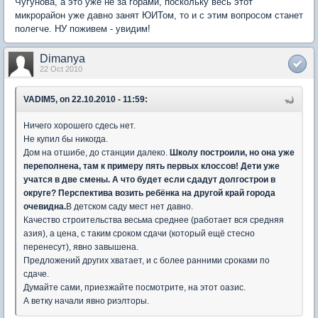
Чугунова, а это уже не за горами, поскольку весь этот
микрорайон уже давно занят ЮИТом, то и с этим вопросом станет
полегче. НУ поживем - увидим!
Dimanya
22 Oct 2010
VADIM5, on 22.10.2010 - 11:59:
Ничего хорошего сдесь нет.
Не купил бы никогда.
Дом на отшибе, до станции далеко.
Школу построили, но она уже
переполнена, там к примеру пять первых клоссов! Дети уже
учатся в две смены. А что будет если сдадут долгострои в
округе? Перспектива возить ребёнка на другой край города
очевидна.
В детском саду мест нет давно.
Качество строительства весьма среднее (работает вся средняя
азия), а цена, с таким сроком сдачи (который ещё стесно
перенесут), явно завышена.
Предложений других хватает, и с более ранними сроками по
сдаче.
Думайте сами, приезжайте посмотрите, на этот оазис.
А ветку начали явно риэлторы.