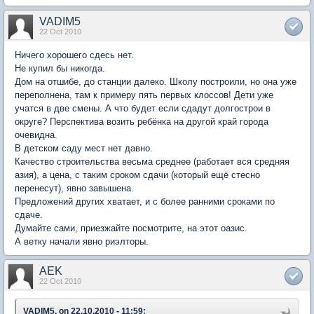
VADIM5
22 Oct 2010
Ничего хорошего сдесь нет.
Не купил бы никогда.
Дом на отшибе, до станции далеко. Школу построили, но она уже
переполнена, там к примеру пять первых клоссов! Дети уже
учатся в две смены. А что будет если сдадут долгострои в
округе? Перспектива возить ребёнка на другой край города
очевидна.
В детском саду мест нет давно.
Качество строительства весьма среднее (работает вся средняя
азия), а цена, с таким сроком сдачи (который ещё стесно
перенесут), явно завышена.
Предложений других хватает, и с более ранними сроками по
сдаче.
Думайте сами, приезжайте посмотрите, на этот оазис.
А ветку начали явно риэлторы.
AEK
22 Oct 2010
VADIM5, on 22.10.2010 - 11:59: