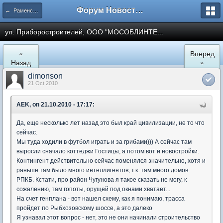
Форум Новостройки
← Раменское
ул. Приборостроителей, ООО "МОСОБЛИНТЕ...
«
Вперед
Назад
»
dimonson
21 Oct 2010
AEK, on 21.10.2010 - 17:17:
Да, еще несколько лет назад это был край цивилизации, не то что
сейчас.
Мы туда ходили в футбол играть и за грибами))) А сейчас там
выросли сначало коттеджи Гостицы, а потом вот и новостройки.
Контингент действительно сейчас поменялся значительно, хотя и
раньше там было много интеллигентов, т.к. там много домов
РПКБ. Кстати, про район Чугунова я такое сказать не могу, к
сожалению, там гопоты, орущей под окнами хватает...
На счет генплана - вот нашел схему, как я понимаю, трасса
пройдет по Рыбхозовскому шоссе, а это далеко
Я узнавал этот вопрос - нет, это не они начинали строительство