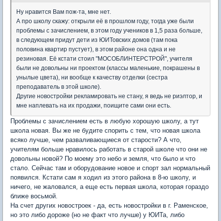
Ну нравится Вам пож-та, мне нет.
А про школу скажу: открыли её в прошлом году, тогда уже были
проблемы с зачислением, в этом году учеников в 1,5 раза больше,
в следующем придут дети из ЮИТовских домов (там пока
половина квартир пустует), в этом районе она одна и не
резиновая. Её кстати стоил "МОСОБЛИНТЕРСТРОЙ", учителя
были не довольны ни проектом (классы маленькие, покрашены в
унылые цвета), ни вообще к качеству отделки (сестра
преподаватель в этой школе).
Другие новостройки рекламировать не стану, я ведь не риэлтор, и
мне наплевать на их продажи, поищите сами они есть.
Проблемы с зачислением есть в любую хорошую школу, а тут
школа новая. Вы же не будите спорить с тем, что новая школа
всяко лучше, чем разваливающиеся от старости? А что,
учителям больше нравилось работать в старой школе что они не
довольны новой? По моему это небо и земля, что было и что
стало. Сейчас там и оборудование новое и спорт зал нормальный
появился. Кстати сам я ходил из этого района в 8-ю школу, и
ничего, не жаловался, а еще есть первая школа, которая гораздо
ближе восьмой.
На счет других новостроек - да, есть новостройки в г. Раменское,
но это либо дороже (но не факт что лучше) у ЮИТа, либо