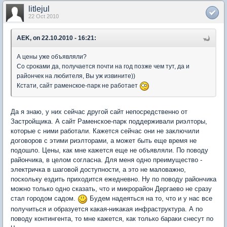
litlejul
22 Oct 2010
AEK, on 22.10.2010 - 16:21:
А цены уже объявляли?
Со сроками да, получается почти на год позже чем тут, да и
райончек на любителя, Вы уж извините))
Кстати, сайт раменское-парк не работает
Да я знаю, у них сейчас другой сайт непосредственно от
Застройщика. А сайт Раменское-парк поддерживали риэлторы,
которые с ними работали. Кажется сейчас они не заключили
договоров с этими риэлторами, а может быть еще время не
подошло. Цены, как мне кажется еще не объявляли. По поводу
райончика, в целом согласна. Для меня одно преимущество -
электричка в шаговой доступности, а это не маловажно,
поскольку ездить приходится ежедневно. Ну по поводу райончика
можно только одно сказать, что и микрорайон Дергаево не сразу
стал городом садом.
Будем надеяться на то, что и у нас все
получиться и образуется какая-никакая инфраструктура. А по
поводу контингента, то мне кажется, как только бараки снесут по