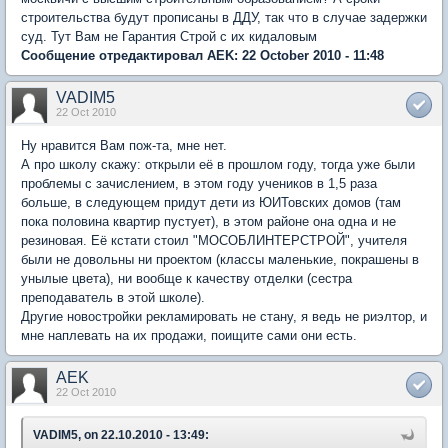
строительства будут прописаны в ДДУ, так что в случае задержки
суд. Тут Вам не Гарантия Строй с их кидаловым
Сообщение отредактировал AEK: 22 October 2010 - 11:48
VADIM5
22 Oct 2010
Ну нравится Вам пож-та, мне нет.
А про школу скажу: открыли её в прошлом году, тогда уже были
проблемы с зачислением, в этом году учеников в 1,5 раза
больше, в следующем придут дети из ЮИТовских домов (там
пока половина квартир пустует), в этом районе она одна и не
резиновая. Её кстати стоил "МОСОБЛИНТЕРСТРОЙ", учителя
были не довольны ни проектом (классы маленькие, покрашены в
унылые цвета), ни вообще к качеству отделки (сестра
преподаватель в этой школе).
Другие новостройки рекламировать не стану, я ведь не риэлтор, и
мне наплевать на их продажи, поищите сами они есть.
AEK
22 Oct 2010
VADIM5, on 22.10.2010 - 13:49: