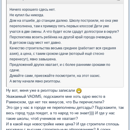
Ничего хорошего сдесь нет.
Не купил бы никогда.
Дом на отшибе, до станции далеко. Школу построили, но она уже
переполнена, там к примеру пять первых клоссов! Дети уже
учатся в две смены. А что будет если сдадут долгострои в округе?
Перспектива возить ребёнка на другой край города очевидна.
В детском саду мест нет давно.
Качество строительства весьма среднее (работает вся средняя
азия), а цена, с таким сроком сдачи (который ещё стесно
перенесут), явно завышена.
Предложений других хватает, и с более ранними сроками по
сдаче.
Думайте сами, приезжайте посмотрите, на этот оазис.
А ветку начали явно риэлторы.
Ну вот, меня уже в риэлторы записали
Уважаемый VADIM5, подскажите мне хоть одно место в
Раменском, где нет тех минусов, что Вы перечислили?
Это где у нас в городе не переполнены детсады? Подскажите, так
весь город туда поедет, а то народ то не знает)))) И где у нас
такие школы, чтоб учеников не хватает?
И в какой еще новостройке ниже цена? И где строители сплошь
москвичи с высшим строительным образованием? А сроки