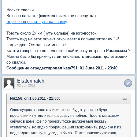
Насчет свалки
Вот она на карте (кажется ничего не перепутал)
Березовая роща: путь на свалку
Тоесть около 2х км (чуть больше) на юго-восток.
Тоесть вид на этот объект открывается больше жителям 1-3
подъездов. Остальным меньше.
Кстати говоря, кто не поленится найти розу ветров в Раменском ?
Можно было бы прикинуть интенсивность миазмов, долетающих
со свалки.
Сообщение отредактировал kata791: 01 June 2011 - 23:40
Ekaterinalch
02 Jun 2011
Nik156, on 1.06.2011 - 21:50:
Одно существенное отличие точно будет-у нас не будет
прослойки из утеплителя, а сразу пеноблок. Просто мы живем
сейчас в доме, где по проекту тоже должен был лежать
утеплитель, но видно прораб решил съэкономить, редиска и из
под подокоников улицу видно было...Также надеюсь что окна,