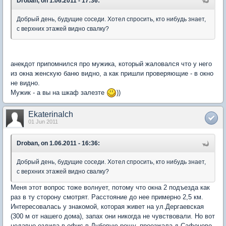
Droban, on 1.06.2011 - 17:36:
Добрый день, будущие соседи. Хотел спросить, кто нибудь знает,
с верхних этажей видно свалку?
анекдот припомнился про мужика, который жаловался что у него
из окна женскую баню видно, а как пришли проверяющие - в окно
не видно.
Мужик - а вы на шкаф залезте
))
Ekaterinalch
01 Jun 2011
Droban, on 1.06.2011 - 16:36:
Добрый день, будущие соседи. Хотел спросить, кто нибудь знает,
с верхних этажей видно свалку?
Меня этот вопрос тоже волнует, потому что окна 2 подъезда как
раз в ту сторону смотрят. Расстояние до нее примерно 2,5 км.
Интересовалась у знакомой, которая живет на ул.Дергаевская
(300 м от нашего дома), запах они никогда не чувствовали. Но вот
недавно ездила в офис в Дубовую рощу, проезжала д.Сафоново