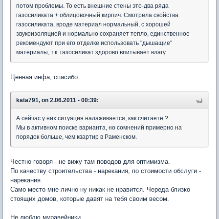
потом проблемы. То есть внешние стены это-два ряда
газосиликата + облицовочный кирпич. Смотрела свойства
газосиликата, вроде материал нормальный, с хорошей
звукоизоляцией и нормально сохраняет тепло, единственное
рекомендуют при его отделке использовать "дышащие"
материалы, т.к. газосиликат здорово впитывает влагу.
Ценная инфа, спасибо.
kata791, on 2.06.2011 - 00:39:
А сейчас у них ситуация налаживается, как считаете ?
Мы в активном поиске варианта, но сомнений примерно на
порядок больше, чем квартир в Раменском.
Честно говоря - не вижу там поводов для оптимизма.
По качеству строительства - нарекания, по стоимости обслуги -
нарекания.
Само место мне лично ну никак не нравится. Череда близко
стоящих домов, которые давят на тебя своим весом.
Не люблю муравейники.