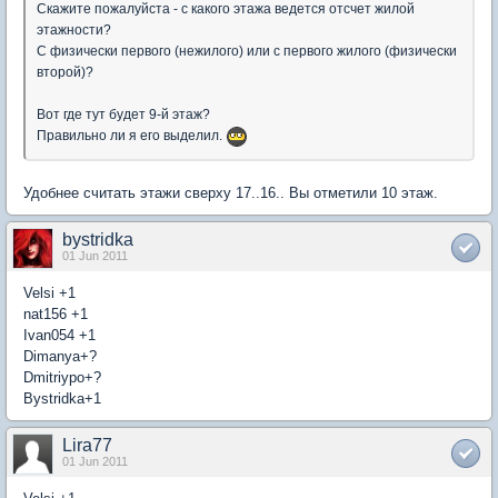
Скажите пожалуйста - с какого этажа ведется отсчет жилой
этажности?
С физически первого (нежилого) или с первого жилого (физически
второй)?
Вот где тут будет 9-й этаж?
Правильно ли я его выделил.
Удобнее считать этажи сверху 17..16.. Вы отметили 10 этаж.
bystridka
01 Jun 2011
Velsi +1
nat156 +1
Ivan054 +1
Dimanya+?
Dmitriypo+?
Bystridka+1
Lira77
01 Jun 2011