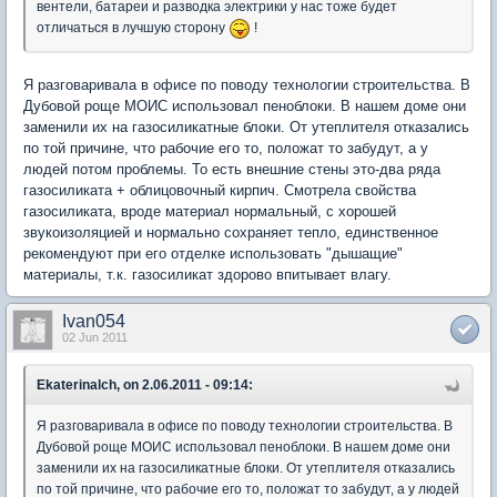
вентели, батареи и разводка электрики у нас тоже будет
отличаться в лучшую сторону
!
Я разговаривала в офисе по поводу технологии строительства. В
Дубовой роще МОИС использовал пеноблоки. В нашем доме они
заменили их на газосиликатные блоки. От утеплителя отказались
по той причине, что рабочие его то, положат то забудут, а у
людей потом проблемы. То есть внешние стены это-два ряда
газосиликата + облицовочный кирпич. Смотрела свойства
газосиликата, вроде материал нормальный, с хорошей
звукоизоляцией и нормально сохраняет тепло, единственное
рекомендуют при его отделке использовать "дышащие"
материалы, т.к. газосиликат здорово впитывает влагу.
Ivan054
02 Jun 2011
Ekaterinalch, on 2.06.2011 - 09:14:
Я разговаривала в офисе по поводу технологии строительства. В
Дубовой роще МОИС использовал пеноблоки. В нашем доме они
заменили их на газосиликатные блоки. От утеплителя отказались
по той причине, что рабочие его то, положат то забудут, а у людей