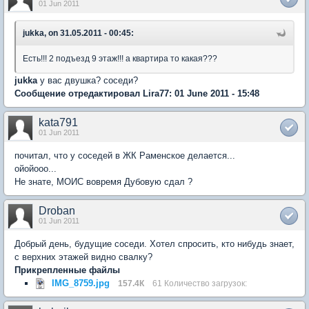
01 Jun 2011
jukka, on 31.05.2011 - 00:45:
Есть!!! 2 подъезд 9 этаж!!! а квартира то какая???
jukka
у вас двушка? соседи?
Сообщение отредактировал Lira77: 01 June 2011 - 15:48
kata791
01 Jun 2011
почитал, что у соседей в ЖК Раменское делается...
ойойооо...
Не знате, МОИС вовремя Дубовую сдал ?
Droban
01 Jun 2011
Добрый день, будущие соседи. Хотел спросить, кто нибудь знает,
с верхних этажей видно свалку?
Прикрепленные файлы
IMG_8759.jpg
157.4К
61 Количество загрузок: