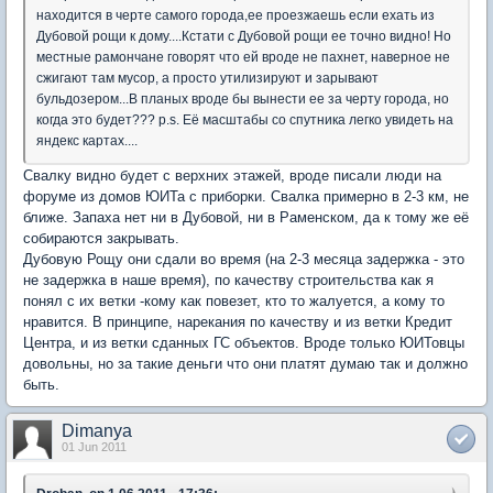
находится в черте самого города,ее проезжаешь если ехать из
Дубовой рощи к дому....Кстати с Дубовой рощи ее точно видно! Но
местные рамончане говорят что ей вроде не пахнет, наверное не
сжигают там мусор, а просто утилизируют и зарывают
бульдозером...В планых вроде бы вынести ее за черту города, но
когда это будет??? p.s. Её масштабы со спутника легко увидеть на
яндекс картах....
Свалку видно будет с верхних этажей, вроде писали люди на
форуме из домов ЮИТа с приборки. Свалка примерно в 2-3 км, не
ближе. Запаха нет ни в Дубовой, ни в Раменском, да к тому же её
собираются закрывать.
Дубовую Рощу они сдали во время (на 2-3 месяца задержка - это
не задержка в наше время), по качеству строительства как я
понял с их ветки -кому как повезет, кто то жалуется, а кому то
нравится. В принципе, нарекания по качеству и из ветки Кредит
Центра, и из ветки сданных ГС объектов. Вроде только ЮИТовцы
довольны, но за такие деньги что они платят думаю так и должно
быть.
Dimanya
01 Jun 2011