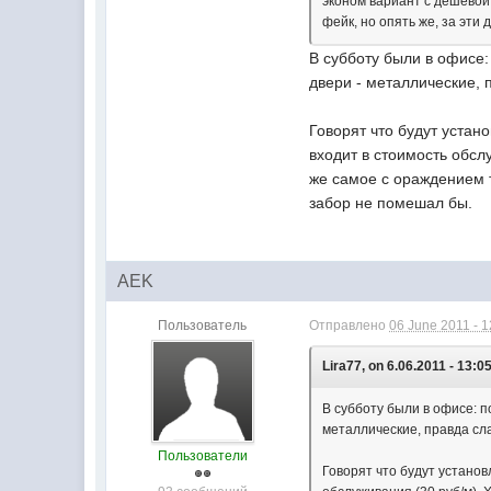
эконом вариант с дешевой 
фейк, но опять же, за эти 
В субботу были в офисе:
двери - металлические, 
Говорят что будут устан
входит в стоимость обсл
же самое с ораждением т
забор не помешал бы.
AEK
Пользователь
Отправлено
06 June 2011 - 1
Lira77, on 6.06.2011 - 13:05
В субботу были в офисе: п
металлические, правда сл
Пользователи
Говорят что будут установ