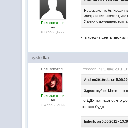
Не думаю, что бы Кредит-
Застройщик отвечает, что
У меня с домашнего компа
Пользователи
81 сообщений
Я в кредит центр звонил
bystridka
Пользователь
Отправлено
05 June 2011 - 1
Andreo2010rub, on 5.06.201
Здравствуйте! Может кто-н
Пользователи
По ДДУ написано, что до
114 сообщений
это все будет.
halerik, on 5.06.2011 - 13:3