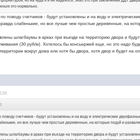
форнитурой, но на чуда я и не надеялся, знал это при заключении ДДУ. Дверь
деньги это нормально.
 по поводу счетчиков - будут установлены и на воду и электрическ
правда слабенькие, но все лучше чем простые деревянные, на кото
овлены шлагбаумы в арках при въезде на территорию двора и будут
уживания (30 руб/м). Хотелось бы консьержей еще, но это надо буд
ерритории вокруг дома или хотя бы двора, хотя двор и будет на 
2:44
:
о поводу счетчиков - будут установлены и на воду и электрические двухфазные
абенькие, но все лучше чем простые деревянные, на которые подуй и развали
лены шлагбаумы в арках при въезде на территорию двора и будут установлены