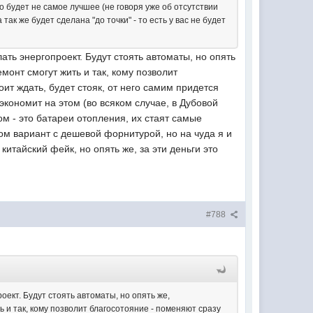
го будет не самое лучшее (не говоря уже об отсутствии
так же будет сделана "до точки" - то есть у вас не будет
ать энергопроект. Будут стоять автоматы, но опять
монт смогут жить и так, кому позволит
оит ждать, будет стояк, от него самим придется
 экономит на этом (во всяком случае, в Дубовой
м - это батареи отопления, их стаят самые
ом вариант с дешевой форнитурой, но на чуда я и
китайский фейк, но опять же, за эти деньги это
#788
оект. Будут стоять автоматы, но опять же,
ь и так, кому позволит благосотояние - поменяют сразу