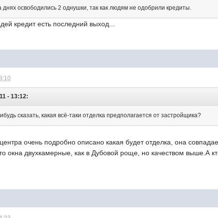
а днях освободились 2 однушки, так как людям не одобрили кредиты.
дей кредит есть последний выход...
3:10
1 - 13:12:
ибудь сказать, какая всё-таки отделка предполагается от застройщика?
-центра очень подробно описано какая будет отделка, она совпадае
то окна двухкамерные, как в Дубовой роще, но качеством выше.А к