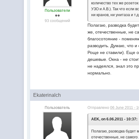
количество тех же розеток 
УЗО и А.В.). Так что если 
Пользователи
ни кранов, ни унитаза и т.д.
93 сообщений
Полагаю, разводка будет
же, отечественные, не са
благосотояние - поменяю
разводить. Думаю, что и
Роще не ставили). Еще о
дешевые. Окна - не стои
не надеялся, знал это п
нормально.
Ekaterinalch
Пользователь
Отправлено
06 June 2011 - 1
AEK, on 6.06.2011 - 10:37:
Полагаю, разводка будет м
отечественные, не самого 