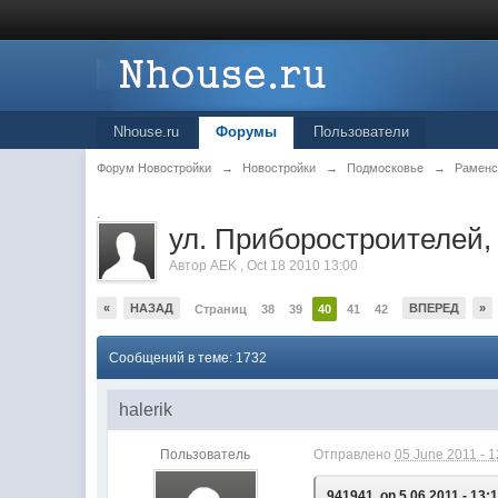
Nhouse.ru
Форумы
Пользователи
Форум Новостройки
→
Новостройки
→
Подмосковье
→
Раменс
.
ул. Приборостроител
Автор
AEK
,
Oct 18 2010 13:00
«
НАЗАД
ВПЕРЕД
»
Страниц
38
39
40
41
42
Сообщений в теме: 1732
halerik
Пользователь
Отправлено
05 June 2011 - 1
941941, on 5.06.2011 - 13:1