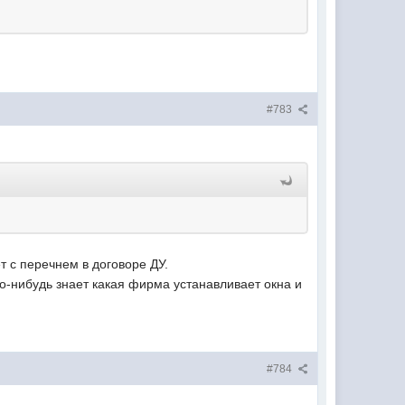
#783
т с перечнем в договоре ДУ.
то-нибудь знает какая фирма устанавливает окна и
#784