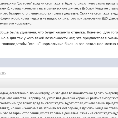
сантехники "до точки" вряд ли стоит ждать, будет стояк, от него самим придет
авят), но наш - экономит на этом (во всяком случае, в Дубовой Роще не стави
 - это батареи отопления, их стаят самые дешевые. Окна - не стоит ждать ч
форнитурой, но на чуда я и не надеялся, знал это при заключении ДДУ. Дверь
деньги это нормально.
обще была удивлена, что будет какая-то отделка. Конечно, для тог
, но а для тех у кого такой возможности нет, эта предчистовая оч
 главное,чтобы "стены" нормальные были, а все остальное можно п
2:05
едью, естественно, по минимуму, но это дает возможность не делать энергопр
лучшего качества. В принципе, у кого нет денег на хороший ремонт смогут жит
сантехники "до точки" вряд ли стоит ждать, будет стояк, от него самим придет
авят), но наш - экономит на этом (во всяком случае, в Дубовой Роще не стави
 - это батареи отопления, их стаят самые дешевые. Окна - не стоит ждать ч