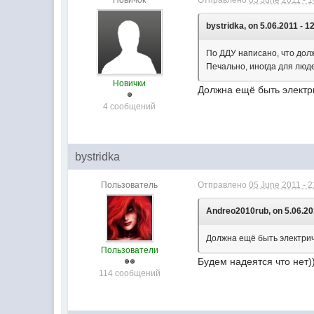
Новичок
Отправлено
05 June 2011 - 1
bystridka, on 5.06.2011 - 1
По ДДУ написано, что долж
Печально, иногда для люде
Новички
Должна ещё быть электри
4 сообщений
bystridka
Пользователь
Отправлено
05 June 2011 - 2
Andreo2010rub, on 5.06.201
Должна ещё быть электрич
Пользователи
Будем надеятся что нет)
114 сообщений