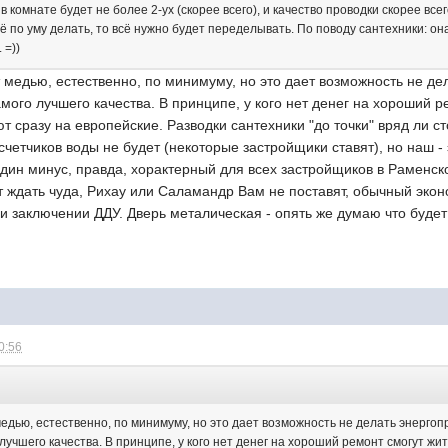
в комнате будет не более 2-ух (скорее всего), и качество проводки скорее все
всё по уму делать, то всё нужно будет переделывать. По поводу сантехники: она 
 =))
 медью, естественно, по минимуму, но это дает возможность не дел
мого лучшего качества. В принципе, у кого нет денег на хороший ре
т сразу на европейские. Разводки сантехники "до точки" вряд ли ст
 счетчиков воды не будет (некоторые застройщики ставят), но наш -
дин минус, правда, хорактерный для всех застройщиков в Раменско
т ждать чуда, Рихау или Саламандр Вам не поставят, обычный экон
ри заключении ДДУ. Дверь металическая - опять же думаю что будет 
0:56
едью, естественно, по минимуму, но это дает возможность не делать энергопр
лучшего качества. В принципе, у кого нет денег на хороший ремонт смогут жит