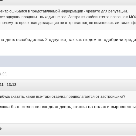
центр ошибался в представляемой информации - чревато для репутации.
 все однушки проданы - выходит не все. Завтра из любопытства позвоню в М
 почему-то проектная декларация не открывается, не помню есть ли там инф
 на днях освободились 2 однушки, так как людям не одобрили креди
2:44
1 - 13:12:
ибудь сказать, какая всё-таки отделка предполагается от застройщика?
лжна быть железная входная дверь, стяжка на полах и выровненные
0: