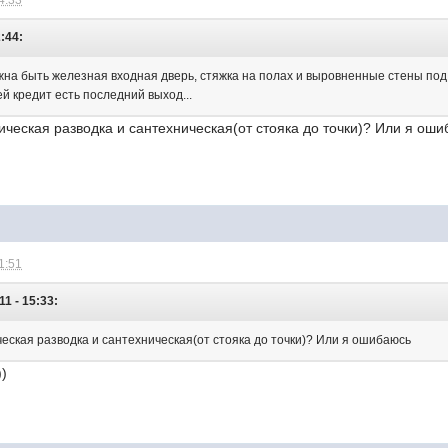
4:33
2:44:
на быть железная входная дверь, стяжка на полах и выровненные стены под о
й кредит есть последний выход...
ческая разводка и сантехническая(от стояка до точки)? Или я ош
1:51
1 - 15:33:
еская разводка и сантехническая(от стояка до точки)? Или я ошибаюсь
))