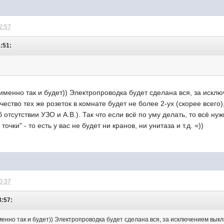
2:57
1:51:
именно так и будет)) Электропроводка будет сделана вся, за исклю
ество тех же розеток в комнате будет не более 2-ух (скорее всего)
 отсутствии УЗО и А.В.). Так что если всё по уму делать, то всё н
точки" - то есть у вас не будет ни кранов, ни унитаза и т.д. =))
0:37
3:57:
енно так и будет)) Электропроводка будет сделана вся, за исключением выкл