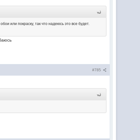
бои или покраску, так что надеюсь это все будет.
ибаюсь
#785