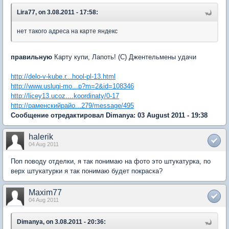
Lira77, on 3.08.2011 - 17:58:
нет такого адреса на карте яндекс
правильную
Карту купи, Лапоть! (С) Джентельмены удачи
http://delo-v-kube.r...hool-pl-13.html
http://www.uslugi-mo...p?m=2&id=108346
http://licey13.ucoz....koordinaty/0-17
http://раменскийрайо...279/message/495
Сообщение отредактировал Dimanya: 03 August 2011 - 19:38
halerik
04 Aug 2011
Поп поводу отделки, я так понимаю на фото это штукатурка, по
верх штукатурки я так понимаю будет покраска?
Maxim77
04 Aug 2011
Dimanya, on 3.08.2011 - 20:36: