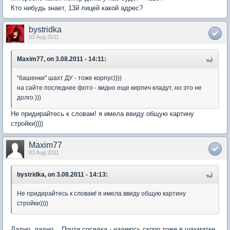
Кто нибудь знает, 13й лицей какой адрес?
bystridka
03 Aug 2011
Maxim77, on 3.08.2011 - 14:11:
"башенки" шахт ДУ - тоже корпус))))
на сайте последнее фото - видно еще кирпич кладут, но это не
долго )))
Не придирайтесь к словам! я имела ввиду общую картину
стройки))))
Maxim77
03 Aug 2011
bystridka, on 3.08.2011 - 14:13:
Не придирайтесь к словам! я имела ввиду общую картину
стройки))))
Ладно, ладно... Почти соседка - надеюсь скоро тоже в шахматке