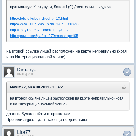
правильную
Карту купи, Лапоть! (С) Джентельмены удачи
http://delo-v-kube.r...hool-pl-13.html
http://www.uslugi-mo...p?m=2&id=108346
http://licey13.ucoz....koordinaty/0-17
http://раменскийрайо...279/message/495
на второй ссылке лицей расположен на карте неправильно (хотя
и на Интернациональной улице)
Dimanya
04 Aug 2011
Maxim77, on 4.08.2011 - 13:45:
на второй ссылке лицей расположен на карте неправильно (хотя
и на Интернациональной улице)
да хоть будка собаки сторожа там....
Просили адрес - дал, так еще не довольны
Lira77