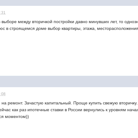
3:31
 выборе между вторичкой постройки давно минувших лет, то одноз
юс в строящемся доме выбор квартиры, этажа, месторасположени
2:08
я на ремонт. Зачастую капитальный. Проще купить свежую вторичку
Сейчас как раз ипотечные ставки в России вернулись к уровням нача
ься моментом))