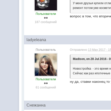
У меня друзья купили отли
ремонт потом уже косметич
Пользователи
вопрос в том, что втори
187 сообщений
ladyeleana
Пользователь
Отправлено
13 May 2017 - 1
Madison, on 28 Jul 2016 - 0
Новостройка - это время н
Сейчас как раз ипотечные 
Пользователи
ну да, ставки наконец то
61 сообщений
Снежанна