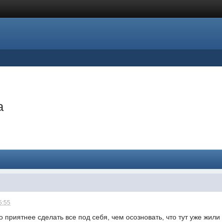
а
5:55
до приятнее сделать все под себя, чем осозновать, что тут уже жил