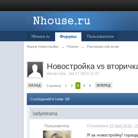
Nhouse.ru
Форумы
Пользователи
Форум Новостройки
→
Разное
→
Разговоры обо всем
.
Новостройка vs вторичк
Автор
runa
,
Oct 27 2010 11:21
НАЗАД
ВПЕРЕД
Страниц
1
2
3
4
5
Сообщений в теме: 89
ladyeleana
Пользователь
Отправлено
15 April 2016 - 1
Я за новостройку! гораз