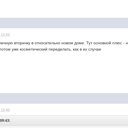
 12:43
личную вторичку в относительно новом доме. Тут основной плюс - н
 потом уже косметический переделать, как в их случае
 10:40
 09:43: