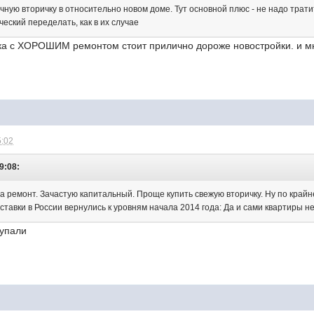
чную вторичку в относительно новом доме. Тут основной плюс - не надо трати
еский переделать, как в их случае
чка с ХОРОШИМ ремонтом стоит прилично дороже новостройки. и мн
5:02
9:08:
а ремонт. Зачастую капитальный. Проще купить свежую вторичку. Ну по крайн
ставки в России вернулись к уровням начала 2014 года: Да и сами квартиры н
 упали