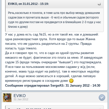
EVIKO, on 31.01.2012 - 15:19:
Речь,насколько я поняла, в теме шла про выбор между домашним
садом (как я прочитала выше - 6 чел) и обычным садом (которого
судя по другим постам не предвидится в ближайшие 2-3 года у нас
близко к дому)
У нас у дома есть сад №15, но а-ля такой же, как и домашний:
одна разновозрастная група. Хотя вроде где-то выше Жанна
писала, что им удалось разделиться на 2 группы. Правда
попасть туда тяжело.
Да и я говорил про то, что в саде из одной группы развития
никакого не будет, фактически это плата за няню. И заведующая
садом 15 (вроде теперь очередная "бывшая") это подтверждала.
Я все-таки за пользование московскими садами у ж/д (если,
конечно, мама туда ездит на работу), там в некоторых недобор
детей. А еще можно записаться в хороший, сделав липовую
временную регистрацию в соседнем доме
Сообщение отредактировал SergeAS: 31 January 2012 - 14:30
EVIKO
31 Jan 2012