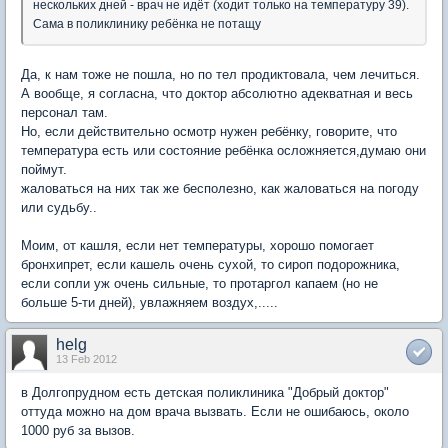
нескольких дней - врач не идёт (ходит только на температуру 39).
Сама в поликлинику ребёнка не потащу
Да, к нам тоже не пошла, но по тел продиктовала, чем лечиться.
А вообще, я согласна, что доктор абсолютно адекватная и весь
персонал там.
Но, если действительно осмотр нужен ребёнку, говорите, что
температура есть или состояние ребёнка осложняется,думаю они
поймут.
жаловаться на них так же бесполезно, как жаловаться на погоду
или судьбу..
Моим, от кашля, если нет температуры, хорошо помогает
бронхипрет, если кашель очень сухой, то сироп подорожника,
если сопли уж очень сильные, то протаргол капаем (но не
больше 5-ти дней), увлажняем воздух,.....
helg
13 Feb 2012
в Долгопрудном есть детская поликлиника "Добрый доктор"
оттуда можно на дом врача вызвать. Если не ошибаюсь, около
1000 руб за вызов.