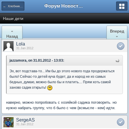
Форум Новостройки
← Хлебниково
Наши дети
«
Вперед
Назад
»
Lola
31 Jan 2012
jazzamora, on 31.01.2012 - 13:03:
Эх, вот подстава-то... Им бы до этого нового года продержаться
было! Сейчас-то детей куча будет, да и народ не из самых
бедных, думаю, можно было бы и платить.... Прям хоть самой
заново садик открыть!
наверно, можно попробовать с хозяйкой садика поговорить. но
нужно набрать группу, что б было с чем (всмысле - кем) идти.
SergeAS
31 Jan 2012