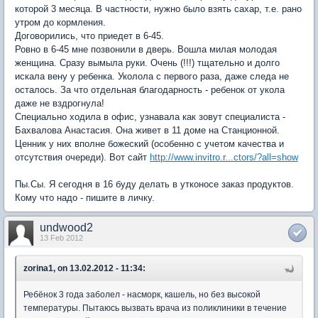
которой 3 месяца. В частности, нужно было взять сахар, т.е. рано
утром до кормления.
Договорились, что приедет в 6-45.
Ровно в 6-45 мне позвонили в дверь. Вошла милая молодая
женщина. Сразу вымыла руки. Очень (!!!) тщательно и долго
искала вену у ребенка. Уколола с первого раза, даже следа не
осталось. За что отдельная благодарность - ребенок от укола
даже не вздрогнула!
Специально ходила в офис, узнавала как зовут специалиста -
Бахвалова Анастасия. Она живет в 11 доме на Станционной.
Ценник у них вполне божеский (особенно с учетом качества и
отсутствия очереди). Вот сайт
http://www.invitro.r...ctors/?all=show
Пы.Сы. Я сегодня в 16 буду делать в утконосе заказ продуктов.
Кому что надо - пишите в личку.
undwood2
13 Feb 2012
zorina1, on 13.02.2012 - 11:34:
Ребёнок 3 года заболел - насморк, кашель, но без высокой
температуры. Пытаюсь вызвать врача из поликлиники в течение