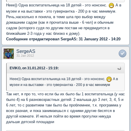
Неее)) Одна воспитательница на 18 детей - это нонсенс.
А в
музеи и на выставки - это гувернантка - 200 р в час минимум.
Речь,насколько я поняла, в теме шла про выбор между
домашним садом (как я прочитала выше - 6 чел) и обычным
садом (которого судя по другим постам не предвидится в
ближайшие 2-3 года у нас близко к дому).
Сообщение отредактировал SergeAS: 31 January 2012 - 14:20
SergeAS
31 Jan 2012
EVIKO, on 31.01.2012 - 15:19:
Неее)) Одна воспитательница на 18 детей - это нонсенс.
А в
музеи и на выставки - это гувернантка - 200 р в час минимум
Так нет, я про то, что если бы их было бы 1 воспитательнца (у нас
было 4) на 6 разновозрастных детей: 2 малыша до 3 лет, 3, 4, 5 и
6 лет, то с развитием там было бы проблемнее, т.к. программа у
всех разная, и пока занимаешься с одними другие бесятся в
другой комнате. И нельзя пойти во время прогулки никуда
дальше детской площадки