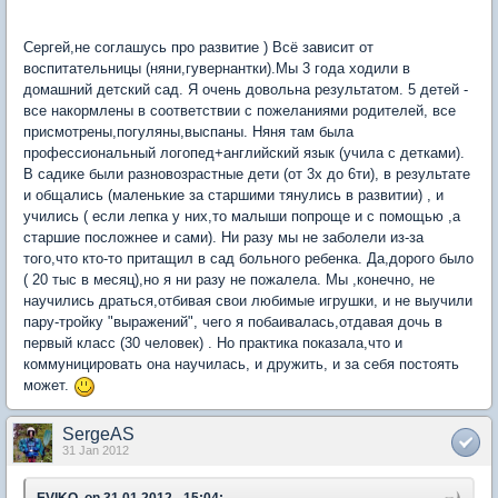
Сергей,не соглашусь про развитие ) Всё зависит от
воспитательницы (няни,гувернантки).Мы 3 года ходили в
домашний детский сад. Я очень довольна результатом. 5 детей -
все накормлены в соответствии с пожеланиями родителей, все
присмотрены,погуляны,выспаны. Няня там была
профессиональный логопед+английский язык (учила с детками).
В садике были разновозрастные дети (от 3х до 6ти), в результате
и общались (маленькие за старшими тянулись в развитии) , и
учились ( если лепка у них,то малыши попроще и с помощью ,а
старшие посложнее и сами). Ни разу мы не заболели из-за
того,что кто-то притащил в сад больного ребенка. Да,дорого было
( 20 тыс в месяц),но я ни разу не пожалела. Мы ,конечно, не
научились драться,отбивая свои любимые игрушки, и не выучили
пару-тройку "выражений", чего я побаивалась,отдавая дочь в
первый класс (30 человек) . Но практика показала,что и
коммуницировать она научилась, и дружить, и за себя постоять
может.
SergeAS
31 Jan 2012
EVIKO, on 31.01.2012 - 15:04: