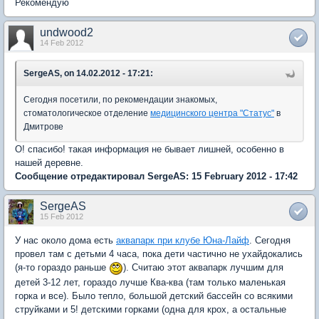
Рекомендую
undwood2
14 Feb 2012
SergeAS, on 14.02.2012 - 17:21:
Сегодня посетили, по рекомендации знакомых,
стоматологическое отделение
медицинского центра "Статус"
в
Дмитрове
О! спасибо! такая информация не бывает лишней, особенно в
нашей деревне.
Сообщение отредактировал SergeAS: 15 February 2012 - 17:42
SergeAS
15 Feb 2012
У нас около дома есть
аквапарк при клубе Юна-Лайф
. Сегодня
провел там с детьми 4 часа, пока дети частично не ухайдокались
(я-то гораздо раньше
). Считаю этот аквапарк лучшим для
детей 3-12 лет, гораздо лучше Ква-ква (там только маленькая
горка и все). Было тепло, большой детский бассейн со всякими
струйками и 5! детскими горками (одна для крох, а остальные