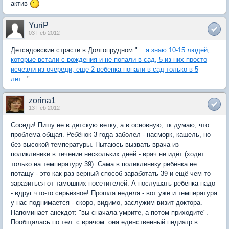
актив
YuriP
03 Feb 2012
Детсадовские страсти в Долгопрудном:"...
я знаю 10-15 людей,
которые встали с рождения и не попали в сад, 5 из них просто
исчезли из очереди, еще 2 ребенка попали в сад только в 5
лет
..."
zorina1
13 Feb 2012
Соседи! Пишу не в детскую ветку, а в основную, тк думаю, что
проблема общая. Ребёнок 3 года заболел - насморк, кашель, но
без высокой температуры. Пытаюсь вызвать врача из
поликлиники в течение нескольких дней - врач не идёт (ходит
только на температуру 39). Сама в поликлинику ребёнка не
потащу - это как раз верный способ заработать 39 и ещё чем-то
заразиться от тамошних посетителей. А послушать ребёнка надо
- вдруг что-то серьёзное! Прошла неделя - вот уже и температура
у нас поднимается - скоро, видимо, заслужим визит доктора.
Напоминает анекдот: "вы сначала умрите, а потом приходите".
Пообщалась по тел. с врачом: она единственный педиатр в