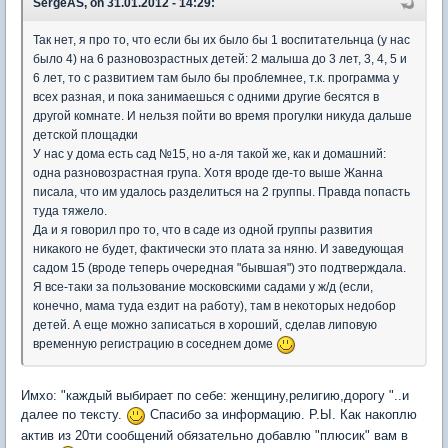
SergeAS, on 31.01.2012 - 14:29:
Так нет, я про то, что если бы их было бы 1 воспитательнца (у нас
было 4) на 6 разновозрастных детей: 2 малыша до 3 лет, 3, 4, 5 и
6 лет, то с развитием там было бы проблемнее, т.к. программа у
всех разная, и пока занимаешься с одними другие бесятся в
другой комнате. И нельзя пойти во время прогулки никуда дальше
детской площадки
У нас у дома есть сад №15, но а-ля такой же, как и домашний:
одна разновозрастная група. Хотя вроде где-то выше Жанна
писала, что им удалось разделиться на 2 группы. Правда попасть
туда тяжело.
Да и я говорил про то, что в саде из одной группы развития
никакого не будет, фактически это плата за няню. И заведующая
садом 15 (вроде теперь очередная "бывшая") это подтверждала.
Я все-таки за пользование московскими садами у ж/д (если,
конечно, мама туда ездит на работу), там в некоторых недобор
детей. А еще можно записаться в хороший, сделав липовую
временную регистрацию в соседнем доме
Имхо: "каждый выбирает по себе: женщину,религию,дорогу "..и
далее по тексту.
Спасибо за информацию. Р.Ы. Как накоплю
актив из 20ти сообщений обязательно добавлю "плюсик" вам в