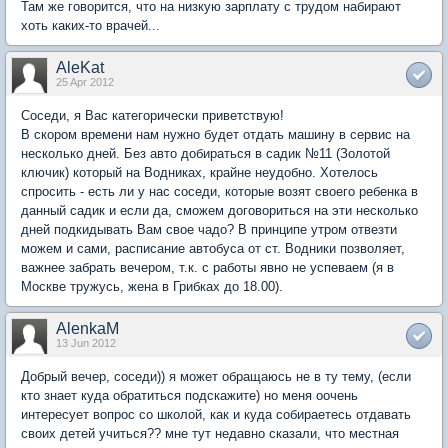
Там же говорится, что на низкую зарплату с трудом набирают
хоть каких-то врачей...
AleKat
25 Apr 2012
Соседи, я Вас категорически приветствую!
В скором времени нам нужно будет отдать машину в сервис на
несколько дней. Без авто добираться в садик №11 (Золотой
ключик) который на Водниках, крайне неудобно. Хотелось
спросить - есть ли у нас соседи, которые возят своего ребенка в
данный садик и если да, сможем договориться на эти несколько
дней подкидывать Вам свое чадо? В принципе утром отвезти
можем и сами, расписание автобуса от ст. Водники позволяет,
важнее забрать вечером, т.к. с работы явно не успеваем (я в
Москве тружусь, жена в Грибках до 18.00).
AlenkaM
13 Jun 2012
Добрый вечер, соседи)) я может обращаюсь не в ту тему, (если
кто знает куда обратиться подскажите) но меня оочень
интересует вопрос со школой, как и куда собираетесь отдавать
своих детей учиться?? мне тут недавно сказали, что местная