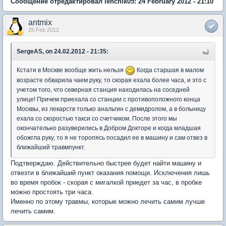
Сообщение отредактировал lenchik05: 24 February 2012 - 21:10
antmix
25 Feb 2012
SergeAS, on 24.02.2012 - 21:35:
Кстати в Москве вообще жить нельзя
Когда старшая в малом
возрасте обварила чаем руку, то скорая ехала более часа, и это с
учетом того, что северная станция находилась на соседней
улице! Причем приехала со станции с противоположного конца
Москвы, из лекарств только анальгин с демидролом, а в больницу
ехала со скоростью такси со счетчиком. После этого мы
окончательно разуверились в Добром Докторе и когда младшая
обожгла руку, то я не торопясь посадил ее в машину и сам отвез в
ближайший травмпункт.
Подтверждаю. Действительно быстрее будет найти машину и
отвезти в ближайший пункт оказания помощи. Исключения лишь
во время пробок - скорая с мигалкой приедет за час, в пробке
можно простоять три часа.
Именно по этому травмы, которые можно лечить самим лучше
лечить самим.