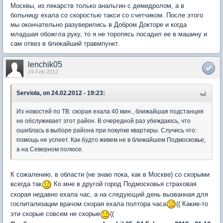
Москвы, из лекарств только анальгин с демидролом, а в
больницу ехала со скоростью такси со счетчиком. После этого
мы окончательно разуверились в Добром Докторе и когда
младшая обожгла руку, то я не торопясь посадил ее в машину и
сам отвез в ближайший травмпункт.
lenchik05
24 Feb 2012
Serviola, on 24.02.2012 - 19:23:
Из новостей по ТВ: скорая ехала 40 мин., ближайшая подстанция
не обслуживает этот район. В очередной раз убеждаюсь, что
ошиблась в выборе района при покупке квартиры. Случись что:
помощь не успеет. Как будто живем не в ближайшем Подмосковье,
а на Северном полюсе.
К сожалению, в области (не знаю пока, как в Москве) со скорыми
всегда так
Ко мне в другой город Подмосковья страховая
скорая недавно ехала час, а на следующий день вызванная для
госпитализации врачом скорая ехала полтора часа
(( Какие-то
эти скорые совсем не скорые
((