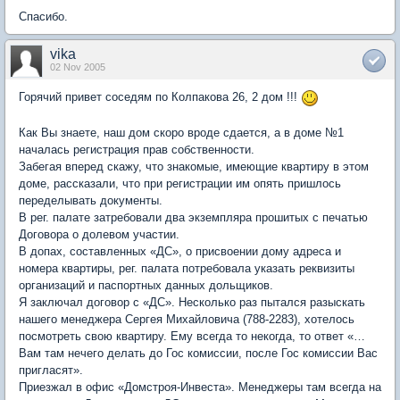
Спасибо.
vika
02 Nov 2005
Горячий привет соседям по Колпакова 26, 2 дом !!!
Как Вы знаете, наш дом скоро вроде сдается, а в доме №1
началась регистрация прав собственности.
Забегая вперед скажу, что знакомые, имеющие квартиру в этом
доме, рассказали, что при регистрации им опять пришлось
переделывать документы.
В рег. палате затребовали два экземпляра прошитых с печатью
Договора о долевом участии.
В допах, составленных «ДС», о присвоении дому адреса и
номера квартиры, рег. палата потребовала указать реквизиты
организаций и паспортных данных дольщиков.
Я заключал договор с «ДС». Несколько раз пытался разыскать
нашего менеджера Сергея Михайловича (788-2283), хотелось
посмотреть свою квартиру. Ему всегда то некогда, то ответ «…
Вам там нечего делать до Гос комиссии, после Гос комиссии Вас
пригласят».
Приезжал в офис «Домстроя-Инвеста». Менеджеры там всегда на