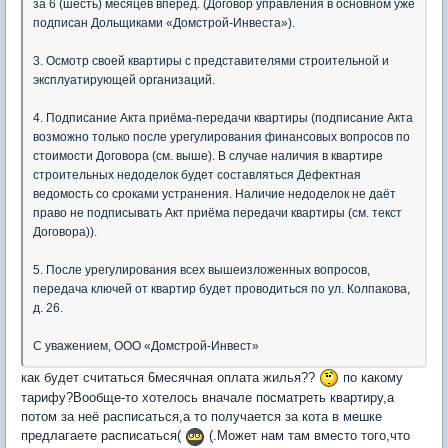
за 6 (шесть) месяцев вперёд. (Договор управления в основном уже
подписан Дольщиками «Домстрой-Инвеста»).
3. Осмотр своей квартиры с представителями строительной и
эксплуатирующей организаций.
4. Подписание Акта приёма-передачи квартиры (подписание Акта
возможно только после урегулирования финансовых вопросов по
стоимости Договора (см. выше). В случае наличия в квартире
строительных недоделок будет составляться Дефектная
ведомость со сроками устранения. Наличие недоделок не даёт
право не подписывать Акт приёма передачи квартиры (см. текст
Договора)).
5. После урегулирования всех вышеизложенных вопросов,
передача ключей от квартир будет проводиться по ул. Колпакова,
д. 26.
С уважением, ООО «Домстрой-Инвест»
как будет считаться 6месячная оплата жилья??
по какому
тарифу?Вообще-то хотелось вначале посматреть квартиру,а
потом за неё расписаться,а то получается за кота в мешке
предлагаете расписаться(
(.Может нам там вместо того,что