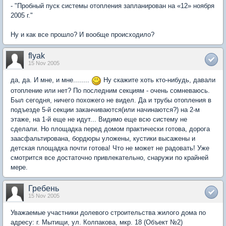
- "Пробный пуск системы отопления запланирован на «12» ноября
2005 г."
Ну и как все прошло? И вообще происходило?
flyak
15 Nov 2005
да, да. И мне, и мне........
Ну скажите хоть кто-нибудь, давали
отопление или нет? По последним секциям - очень сомневаюсь.
Был сегодня, ничего похожего не видел. Да и трубы отопления в
подъезде 5-й секции заканчиваются(или начинаются?) на 2-м
этаже, на 1-й еще не идут... Видимо еще всю систему не
сделали. Но площадка перед домом практически готова, дорога
заасфальтирована, бордюры уложены, кустики высажены и
детская площадка почти готова! Что не может не радовать! Уже
смотрится все достаточно привлекательно, снаружи по крайней
мере.
Гребень
15 Nov 2005
Уважаемые участники долевого строительства жилого дома по
адресу: г. Мытищи, ул. Колпакова, мкр. 18 (Объект №2)