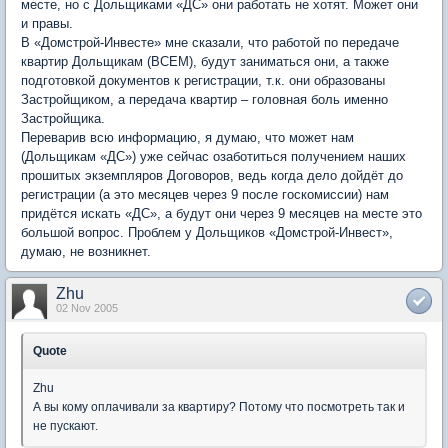
месте, но с Дольщиками «ДС» они работать не хотят. Может они
и правы.
В «Домстрой-Инвесте» мне сказали, что работой по передаче
квартир Дольщикам (ВСЕМ), будут заниматься они, а также
подготовкой документов к регистрации, т.к. они образованы
Застройщиком, а передача квартир – головная боль именно
Застройщика.
Переварив всю информацию, я думаю, что может нам
(Дольщикам «ДС») уже сейчас озаботиться получением наших
прошитых экземпляров Договоров, ведь когда дело дойдёт до
регистрации (а это месяцев через 9 после госкомиссии) нам
придётся искать «ДС», а будут они через 9 месяцев на месте это
большой вопрос. Проблем у Дольщиков «Домстрой-Инвест»,
думаю, не возникнет.
Zhu
02 Nov 2005
Quote
Zhu
А вы кому оплачивали за квартиру? Потому что посмотреть так и
не пускают.