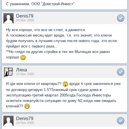
С уважением, ООО "Домстрой-Инвест"
Denis79
03 Nov 2005
Ну все хорошо, что все не стоит, а движется.
А госкомиссия месяц идет вроде, т.е. это значит, что ключи
будем получать в лучшем случае после нового года, это если
пройдет все с первого раза...
**Но глядя на другие стройки в тех же Мытищах все равно
хорошо
Ляна
13 Nov 2005
И где мои ключи от квартиры??
вроде б срок закончился уже
по договору,цитирую:1.5"Плановый срок сдачи дома в
эксплуатацию-третий квартал 2005года.Господа Инвесторы
осветите пожалуйста ситуацию по дому N2,когда нам ожидать
ключей??
Denis79
14 Nov 2005