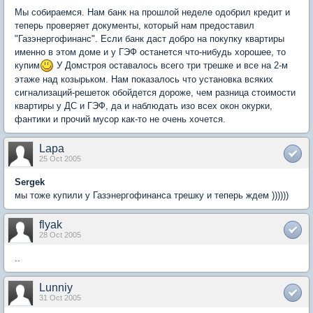
Мы собираемся. Нам банк на прошлой неделе одобрил кредит и
теперь проверяет документы, который нам предоставил
"Газэнергофинанс". Если банк даст добро на покупку квартиры
именно в этом доме и у ГЭФ останется что-нибудь хорошее, то
купим
У Домстроя оставалось всего три трешке и все на 2-м
этаже над козырьком. Нам показалось что установка всяких
сигнализаций-решеток обойдется дороже, чем разница стоимости
квартиры у ДС и ГЭФ, да и наблюдать изо всех окон окурки,
фантики и прочий мусор как-то не очень хочется.
Lapa
25 Oct 2005
Sergek
мы тоже купили у Газэнергофинанса трешку и теперь ждем ))))))
flyak
28 Oct 2005
..
Lunniy
31 Oct 2005