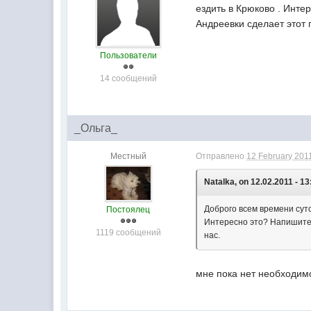
ездить в Крюково . Инте
Андреевки сделает этот п
Пользователи
14 сообщений
_Ольга_
Местный
Отправлено
12 February 2011
Natalka, on 12.02.2011 - 13
Доброго всем времени суто
Постоялец
Интересно это? Напишите 
1119 сообщений
нас.
мне пока нет необходимос