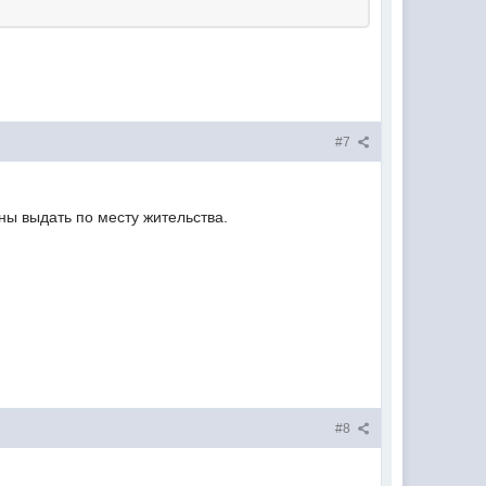
#7
жны выдать по месту жительства.
#8