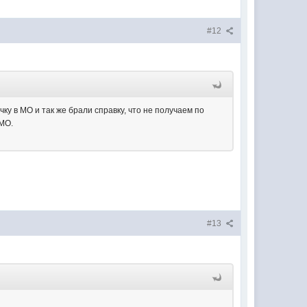
#12
ку в МО и так же брали справку, что не получаем по
 МО.
#13