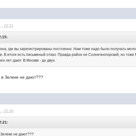
 - 22:21
2:15:
иона, где вы зарегистрированы постоянно. Нам тоже надо было получать молоч
е. В итоге есть письменый отказ. Правда район не Солнечногорский, но тоже
ех лет дают. В Москве - до двух.
и в Зелеке не дают???
 - 22:26
2:21:
в Зелеке не дают???