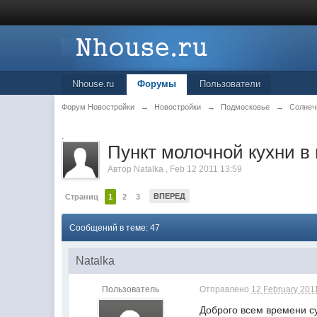
Nhouse.ru
Форумы
Пользователи
Форум Новостройки
→
Новостройки
→
Подмосковье
→
Солнеч
.
Пункт молочной кухни в 
Автор
Natalka
,
Feb 12 2011 13:59
ВПЕРЕД
Страниц
1
2
3
Сообщений в теме: 47
Natalka
Пользователь
Отправлено
12 February 2011
Доброго всем времени су