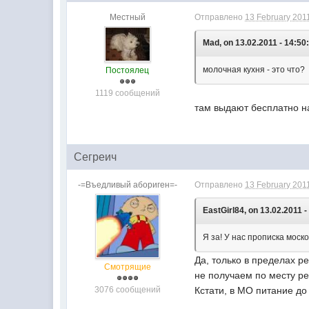
Местный
Отправлено
13 February 2011
Mad, on 13.02.2011 - 14:50
молочная кухня - это что?
Постоялец
1119 сообщений
там выдают бесплатно на
Сегреич
-=Въедливый абориген=-
Отправлено
13 February 2011
EastGirl84, on 13.02.2011 -
Я за! У нас прописка моск
Да, только в пределах р
Смотрящие
не получаем по месту ре
3076 сообщений
Кстати, в МО питание до 