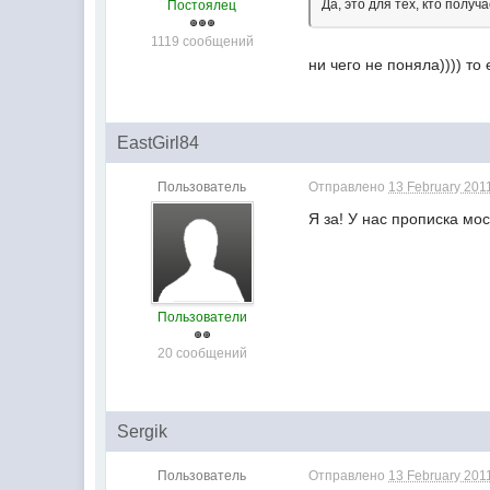
Да, это для тех, кто полу
Постоялец
1119 сообщений
ни чего не поняла)))) то
EastGirl84
Пользователь
Отправлено
13 February 2011
Я за! У нас прописка мо
Пользователи
20 сообщений
Sergik
Пользователь
Отправлено
13 February 2011