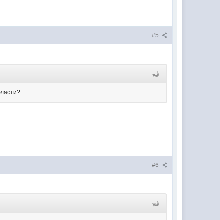
#5
бласти?
#6