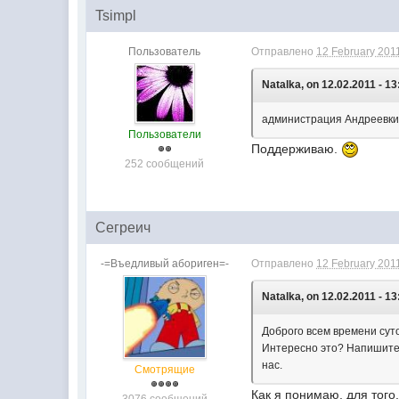
Tsimpl
Пользователь
Отправлено
12 February 2011
Natalka, on 12.02.2011 - 13
администрация Андреевки с
Пользователи
Поддерживаю.
252 сообщений
Сегреич
-=Въедливый абориген=-
Отправлено
12 February 2011
Natalka, on 12.02.2011 - 13
Доброго всем времени суто
Интересно это? Напишите 
нас.
Смотрящие
Как я понимаю, для того