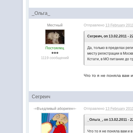
_Ольга_
Местный
Отправлено
13 February 2011
Сегреич, on 13.02.2011 - 2
Да, только в пределах рег
Постоялец
месту регистрации в Москв
1119 сообщений
Кстати, в МО питание до тр
Что то я не поняла вам 
Сегреич
-=Въедливый абориген=-
Отправлено
13 February 2011
_Ольга_, on 13.02.2011 - 2
Что то я не поняла вам и 