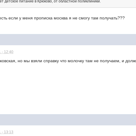
чает детское питание в Крюково, от областной поликлиники.
 есть если у меня прописка москва я не смогу там получать???
 - 12:40
сковская, но мы взяли справку что молочку там не получаем, и дол
 - 13:13