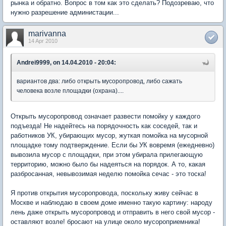
рынка и обратно. Вопрос в том как это сделать? Подозреваю, что
нужно разрешение администации...
marivanna
14 Apr 2010
Andrei9999, on 14.04.2010 - 20:04:
вариантов два: либо открыть мусоропровод, либо сажать
человека возле площадки (охрана)....
Открыть мусоропровод означает развести помойку у каждого
подъезда! Не надейтесь на порядочность как соседей, так и
работников УК, убирающих мусор, жуткая помойка на мусорной
площадке тому подтверждение. Если бы УК вовремя (ежедневно)
вывозила мусор с площадки, при этом убирала прилегающую
территорию, можно было бы надеяться на порядок. А то, какая
разбросанная, невывозимая неделю помойка сечас - это тоска!
Я против открытия мусоропровода, поскольку живу сейчас в
Москве и наблюдаю в своем доме именно такую картину: народу
лень даже открыть мусоропровод и отправить в него свой мусор -
оставляют возле! бросают на улице около мусороприемника!