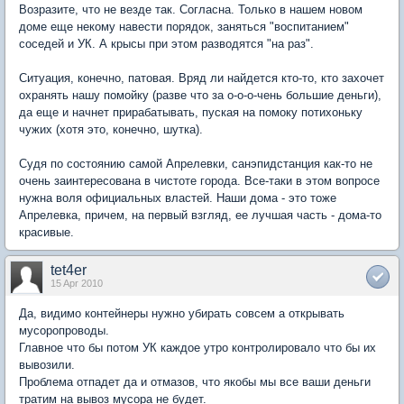
Возразите, что не везде так. Согласна. Только в нашем новом
доме еще некому навести порядок, заняться "воспитанием"
соседей и УК. А крысы при этом разводятся "на раз".
Ситуация, конечно, патовая. Вряд ли найдется кто-то, кто захочет
охранять нашу помойку (разве что за о-о-о-чень большие деньги),
да еще и начнет прирабатывать, пуская на помоку потихоньку
чужих (хотя это, конечно, шутка).
Судя по состоянию самой Апрелевки, санэпидстанция как-то не
очень заинтересована в чистоте города. Все-таки в этом вопросе
нужна воля официальных властей. Наши дома - это тоже
Апрелевка, причем, на первый взгляд, ее лучшая часть - дома-то
красивые.
tet4er
15 Apr 2010
Да, видимо контейнеры нужно убирать совсем а открывать
мусоропроводы.
Главное что бы потом УК каждое утро контролировало что бы их
вывозили.
Проблема отпадет да и отмазов, что якобы мы все ваши деньги
тратим на вывоз мусора не будет.