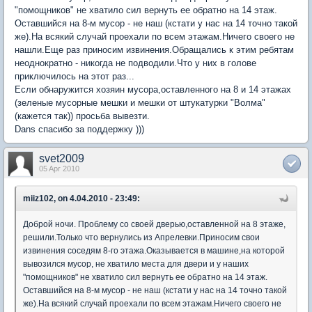
"помощников" не хватило сил вернуть ее обратно на 14 этаж.
Оставшийся на 8-м мусор - не наш (кстати у нас на 14 точно такой
же).На всякий случай проехали по всем этажам.Ничего своего не
нашли.Еще раз приносим извинения.Обращались к этим ребятам
неоднократно - никогда не подводили.Что у них в голове
приключилось на этот раз...
Если обнаружится хозяин мусора,оставленного на 8 и 14 этажах
(зеленые мусорные мешки и мешки от штукатурки "Волма"
(кажется так)) просьба вывезти.
Dans спасибо за поддержку )))
svet2009
05 Apr 2010
miiz102, on 4.04.2010 - 23:49:
Доброй ночи. Проблему со своей дверью,оставленной на 8 этаже,
решили.Только что вернулись из Апрелевки.Приносим свои
извинения соседям 8-го этажа.Оказывается в машине,на которой
вывозился мусор, не хватило места для двери и у наших
"помощников" не хватило сил вернуть ее обратно на 14 этаж.
Оставшийся на 8-м мусор - не наш (кстати у нас на 14 точно такой
же).На всякий случай проехали по всем этажам.Ничего своего не