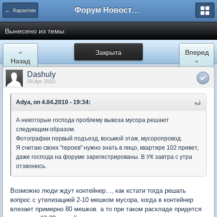
Форум Новостройки
← Карантин
Вынесено из темы:
«
Закрыта
Вперед
Назад
»
Dashuly
04 Apr 2010
Adya, on 4.04.2010 - 19:34:
А некоторые господа проблему вывоза мусора решают
следующим образом.
Фотографии первый подъезд, восьмой этаж, мусоропровод.
Я считаю своих "героев" нужно знать в лицо, квартире 102 привет,
даже господа на форуме зарегистрированы. В УК завтра с утра
отзвонюсь.
Возможно люди ждут контейнер..., как кстати тогда решать
вопрос с утилизацией 2-10 мешком мусора, когда в контейнер
влезает примерно 80 мешков. а то при таком раскладе придется