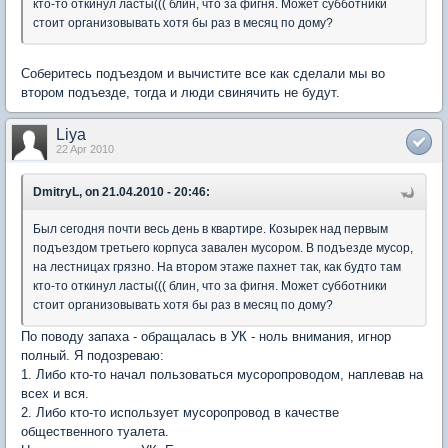
кто-то откинул ласты((( блин, что за фигня. Может субботники
стоит организовывать хотя бы раз в месяц по дому?
Соберитесь подъездом и вычистите все как сделали мы во
втором подъезде, тогда и люди свинячить не будут.
Liya
22 Apr 2010
DmitryL, on 21.04.2010 - 20:46:
Был сегодня почти весь день в квартире. Козырек над первым
подъездом третьего корпуса завален мусором. В подъезде мусор,
на лестницах грязно. На втором этаже пахнет так, как будто там
кто-то откинул ласты((( блин, что за фигня. Может субботники
стоит организовывать хотя бы раз в месяц по дому?
По поводу запаха - обращалась в УК - ноль внимания, игнор
полный. Я подозреваю:
1. Либо кто-то начал пользоваться мусоропроводом, наплевав на
всех и вся.
2. Либо кто-то использует мусоропровод в качестве
общественного туалета.