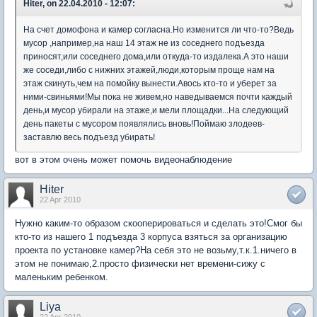
Hiter, on 22.04.2010 - 12:07:
На счет домофона и камер согласна.Но изменится ли что-то?Ведь
мусор ,например,на наш 14 этаж не из соседнего подъезда
приносят,или соседнего дома,или откуда-то издалека.А это наши
же соседи,либо с нижних этажей,люди,которым проще нам на
этаж скинуть,чем на помойку вынести.Авось кто-то и уберет за
ними-свиньями!Мы пока не живем,но наведываемся почти каждый
день,и мусор убирали на этаже,и мели площадки...На следующий
день пакеты с мусором появлялись вновь!Поймаю злодеев-
заставлю весь подъезд убирать!
вот в этом очень может помочь видеонаблюдение
Hiter
22 Apr 2010
Нужно каким-то образом скооперироваться и сделать это!Смог бы
кто-то из нашего 1 подъезда 3 корпуса взяться за организацию
проекта по установке камер?На себя это не возьму,т.к.1.ничего в
этом не понимаю,2.просто физически нет времени-сижу с
маленьким ребенком.
Liya