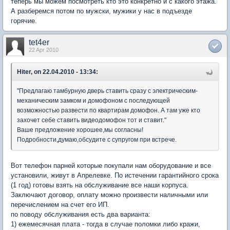
теперь мы можем посмотреть кто это конкретно и с какого этажа.
А разберемся потом по мужски, мужики у нас в подъезде
горячие.
tet4er
22 Apr 2010
Hiter, on 22.04.2010 - 13:34:
"Предлагаю тамбурную дверь ставить сразу с электрическим-
механическим замком и домофоном с последующей
возможностью развести по квартирам домофон. А там уже кто
захочет себе ставить видеодомофон тот и ставит."
Ваше предложение хорошее,мы согласны!
Подробности,думаю,обсудите с супругом при встрече.
Вот телефон парней которые покупали нам оборудование и все
установили, живут в Апрелевке. По истечении гарантийного срока
(1 год) готовы взять на обслуживание все наши корпуса.
Заключают договор, оплату можно произвести наличными или
перечислением на счет его ИП.
по поводу обслуживания есть два варианта:
1) ежемесячная плата - тогда в случае поломки либо кражи,