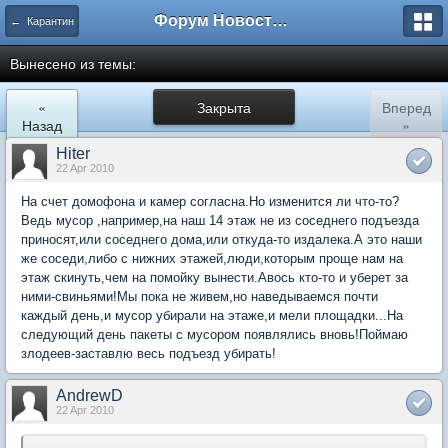
Форум Новостройки
← Карантин
Вынесено из темы:
«
Закрыта
Вперед
Назад
»
Hiter
22 Apr 2010
На счет домофона и камер согласна.Но изменится ли что-то?
Ведь мусор ,например,на наш 14 этаж не из соседнего подъезда
приносят,или соседнего дома,или откуда-то издалека.А это наши
же соседи,либо с нижних этажей,люди,которым проще нам на
этаж скинуть,чем на помойку вынести.Авось кто-то и уберет за
ними-свиньями!Мы пока не живем,но наведываемся почти
каждый день,и мусор убирали на этаже,и мели площадки...На
следующий день пакеты с мусором появлялись вновь!Поймаю
злодеев-заставлю весь подъезд убирать!
AndrewD
22 Apr 2010