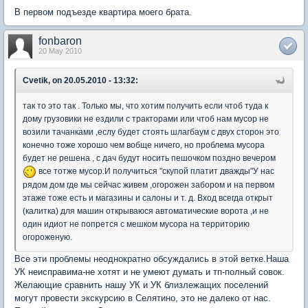
В первом подъезде квартира моего брата.
fonbaron
20 May 2010
Cvetik, on 20.05.2010 - 13:32:
так то это так . Только мы, что хотим получить если чтоб туда к
дому грузовики не ездили с тракторами или чтоб нам мусор не
возили тачанками ,еслу будет стоять шлагбаум с двух сторон это
конечно тоже хорошо чем вобще ничего, но проблема мусора
будет не решена , с дач будут носить пешочком поздно вечером
все тотже мусор.И получиться "скупой платит дважды"У нас
рядом дом где мы сейчас живем ,огорожен забором и на первом
этаже тоже есть и магазины и салоны и т. д. Вход всегда открыт
(калитка) для машин открываюся автоматические ворота ,и не
один идиот не попрется с мешком мусора на территорию
огороженую.
Все эти проблемы неоднократно обсуждались в этой ветке.Наша
УК неисправима-не хотят и не умеют думать и тп-полный совок.
Желающие сравнить нашу УК и УК близлежащих поселений
могут провести экскурсию в Селятино, это не далеко от нас.