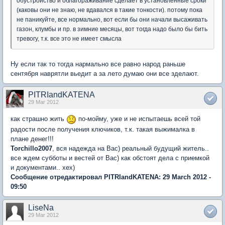
обустройство и облагораживание сделает в установленные сроки
(каковы они не знаю, не вдавался в такие тонкости). потому пока
не паникуйте, все нормально, вот если бы они начали высаживать
газон, клумбы и пр. в зимние месяцы, вот тогда надо было бы бить
тревогу, т.к. все это не имеет смысла
Ну если так то тогда нармально все равно народ раньше
сентября наврятли вьедит а за лето думаю они все зделают.
PITRIandKATENA
29 Mar 2012
как страшно жить
по-мойму, уже и не испытаешь всей той
радости после получения ключиков, т.к. такая выжималка в
плане денег!!!
Torchillo2007
, вся надежда на Вас) реальный будущий житель..
все ждем субботы и вестей от Вас) как обстоят дела с приемкой
и документами.. хех)
Сообщение отредактировал PITRIandKATENA: 29 March 2012 -
09:50
LiseNa
29 Mar 2012