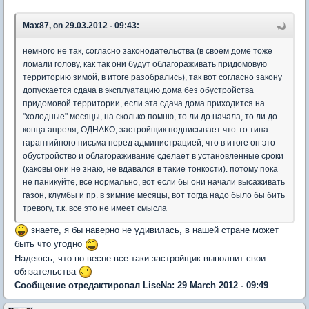
Max87, on 29.03.2012 - 09:43:
немного не так, согласно законодательства (в своем доме тоже
ломали голову, как так они будут облагораживать придомовую
территорию зимой, в итоге разобрались), так вот согласно закону
допускается сдача в эксплуатацию дома без обустройства
придомовой территории, если эта сдача дома приходится на
"холодные" месяцы, на сколько помню, то ли до начала, то ли до
конца апреля, ОДНАКО, застройщик подписывает что-то типа
гарантийного письма перед администрацией, что в итоге он это
обустройство и облагораживание сделает в установленные сроки
(каковы они не знаю, не вдавался в такие тонкости). потому пока
не паникуйте, все нормально, вот если бы они начали высаживать
газон, клумбы и пр. в зимние месяцы, вот тогда надо было бы бить
тревогу, т.к. все это не имеет смысла
знаете, я бы наверно не удивилась, в нашей стране может
быть что угодно
Надеюсь, что по весне все-таки застройщик выполнит свои
обязательства
Сообщение отредактировал LiseNa: 29 March 2012 - 09:49