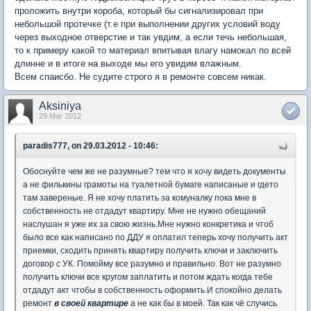
проложить внутри короба, который бы сигнализировал при
небольшой протечке (т.е при выполнении других условий воду
через выходное отверстие и так увдим, а если течь небольшая,
то к примеру какой то материал впитывая влагу намокал по всей
длинне и в итоге на выходе мы его увидим влажным.
Всем спаисбо. Не судите строго я в ремонте совсем никак.
Aksiniya
29 Mar 2012
paradis777, on 29.03.2012 - 10:46:
Обоснуйте чем же не разумные? тем что я хочу видеть документы
а не филькины грамоты на туалетной бумаге написаные и гдето
там завереные. Я не хочу платить за комуналку пока мне в
собственность не отдадут квартиру. Мне не нужно обещаний
наслушан я уже их за свою жизнь.Мне нужно конкретика и чтоб
было все как написано по ДДУ я оплатил теперь хочу получить акт
приемки, сходить принять квартиру получить ключи и заключить
договор с УК. Помойму все разумно и правильно. Вот не разумно
получить ключи все кругом заплатить и потом ждать когда тебе
отдадут акт чтобы в собственность оформить.И спокойно делать
ремонт
в своей квартире
а не как бы в моей. Так как чё случись