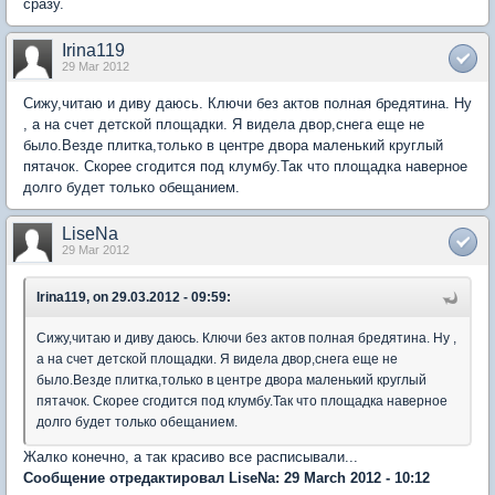
сразу.
Irina119
29 Mar 2012
Сижу,читаю и диву даюсь. Ключи без актов полная бредятина. Ну
, а на счет детской площадки. Я видела двор,снега еще не
было.Везде плитка,только в центре двора маленький круглый
пятачок. Скорее сгодится под клумбу.Так что площадка наверное
долго будет только обещанием.
LiseNa
29 Mar 2012
Irina119, on 29.03.2012 - 09:59:
Сижу,читаю и диву даюсь. Ключи без актов полная бредятина. Ну ,
а на счет детской площадки. Я видела двор,снега еще не
было.Везде плитка,только в центре двора маленький круглый
пятачок. Скорее сгодится под клумбу.Так что площадка наверное
долго будет только обещанием.
Жалко конечно, а так красиво все расписывали...
Сообщение отредактировал LiseNa: 29 March 2012 - 10:12