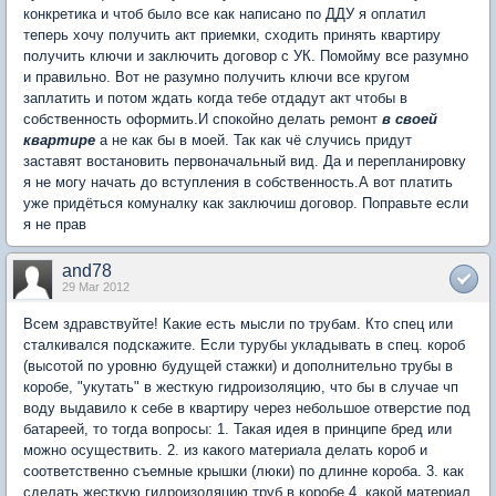
конкретика и чтоб было все как написано по ДДУ я оплатил
теперь хочу получить акт приемки, сходить принять квартиру
получить ключи и заключить договор с УК. Помойму все разумно
и правильно. Вот не разумно получить ключи все кругом
заплатить и потом ждать когда тебе отдадут акт чтобы в
собственность оформить.И спокойно делать ремонт
в своей
квартире
а не как бы в моей. Так как чё случись придут
заставят востановить первоначальный вид. Да и перепланировку
я не могу начать до вступления в собственность.А вот платить
уже придёться комуналку как заключиш договор. Поправьте если
я не прав
and78
29 Mar 2012
Всем здравствуйте! Какие есть мысли по трубам. Кто спец или
сталкивался подскажите. Если турубы укладывать в спец. короб
(высотой по уровню будущей стажки) и дополнительно трубы в
коробе, "укутать" в жесткую гидроизоляцию, что бы в случае чп
воду выдавило к себе в квартиру через небольшое отверстие под
батареей, то тогда вопросы: 1. Такая идея в принципе бред или
можно осуществить. 2. из какого материала делать короб и
соответственно съемные крышки (люки) по длинне короба. 3. как
сделать жесткую гидроизоляцию труб в коробе 4. какой материал