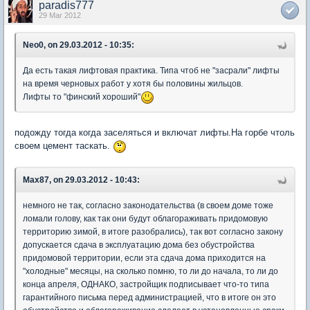
paradis777
29 Mar 2012
Neo0, on 29.03.2012 - 10:35:
Да есть такая лифтовая практика. Типа чтоб не "засрали" лифты
на время черновых работ у хотя бы половины жильцов.
Лифты то "финский хороший"
подожду тогда когда заселяться и включат лифты.На горбе чтоль
своем цемент таскать.
Max87, on 29.03.2012 - 10:43:
немного не так, согласно законодательства (в своем доме тоже
ломали голову, как так они будут облагораживать придомовую
территорию зимой, в итоге разобрались), так вот согласно закону
допускается сдача в эксплуатацию дома без обустройства
придомовой территории, если эта сдача дома приходится на
"холодные" месяцы, на сколько помню, то ли до начала, то ли до
конца апреля, ОДНАКО, застройщик подписывает что-то типа
гарантийного письма перед администрацией, что в итоге он это