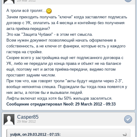
29 Mar 2012
А троли всё тролят...
Зачем приходить получать "ключи" когда заставляют подписать
договор с УК, оплатить за 4 месяца и контейнер без получения
акта приёма-передачи?
Это как "Защита Чубаки" - в этом нет смысла.
Всем нужен документ позволяющий начать оформление в
собственность, а не ключи от фанерки, которые есть у каждого
гастера на стройке.
Скорее всего у застройщика ещё нет подписанного договора с
УК, либо не передали до конца права и объект не на балансе
ещё, поэтому нет и актов приёма-передачи, видимо потом
проставят задним числом.
При том что, как говорят троли "акты будут недели через 2-3",
вообще непонятна спешка. Подождали бы тогда пока появятся у
них акты, а потом бы и вызывали людей.
Лифты включат когда хотя бы 50% жильцов заселяться.
Сообщение отредактировал Neo0: 29 March 2012 - 09:33
Casper85
29 Mar 2012
yuljok, on 29.03.2012 - 07:15: