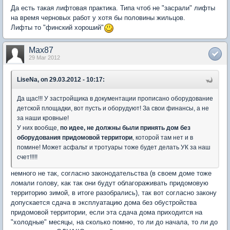
Да есть такая лифтовая практика. Типа чтоб не "засрали" лифты
на время черновых работ у хотя бы половины жильцов.
Лифты то "финский хороший"
Max87
29 Mar 2012
LiseNa, on 29.03.2012 - 10:17:
Да щас!!! У застройщика в документации прописано оборудование
детской площадки, вот пусть и оборудуют! За свои финансы, а не
за наши кровные!
У них вообще,
по идее, не должны были принять дом без
оборудования придомовой территори
, которой там нет и в
помине! Может асфальт и тротуары тоже будет делать УК за наш
счет!!!!!
немного не так, согласно законодательства (в своем доме тоже
ломали голову, как так они будут облагораживать придомовую
территорию зимой, в итоге разобрались), так вот согласно закону
допускается сдача в эксплуатацию дома без обустройства
придомовой территории, если эта сдача дома приходится на
"холодные" месяцы, на сколько помню, то ли до начала, то ли до