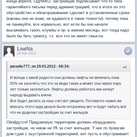
конца апреля, ОДНАКО, застройщик подписывает что-то типа
гарантийного письма перед администрацией, что в итоге он это
обустройство и облагораживание сделает в установленные сроки
(каковы они не знаю, не вдавался в такие тонкости). потому пока
не паникуйте, все нормально, вот если бы они начали
высаживать газон, клумбы и пр. в зимние месяцы, вот тогда надо
было бы бить тревогу, т.к. все это не имеет смысла
LiseNa
29 Mar 2012
paradis777, on 29.03.2012 - 09:34:
И вопще с какой радости они должны лифты не включать пока
50% не заселять что это за мода такая.а может она через пару
лет только заселиться. Лифты должны работать как начнут
народу выдавать ключи.
Все будет делать за наш счет.вот увидите. Потомучто нужно же
вписать чтото куда деньги были потрачены вот и будут лабать всё
что не доделал застройщик за счет жильцов.
Обойдутся! Придомовую территорию должен оборудовать
застройщик, но никак не УК за счет жильцов. У них по бумагам
дом сдан с оьустроенной территорией, вот пусть и обустраивают.