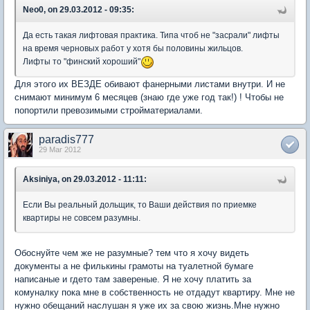
Neo0, on 29.03.2012 - 09:35:
Да есть такая лифтовая практика. Типа чтоб не "засрали" лифты
на время черновых работ у хотя бы половины жильцов.
Лифты то "финский хороший"
Для этого их ВЕЗДЕ обивают фанерными листами внутри. И не
снимают минимум 6 месяцев (знаю где уже год так!) ! Чтобы не
попортили превозимыми стройматериалами.
paradis777
29 Mar 2012
Aksiniya, on 29.03.2012 - 11:11:
Если Вы реальный дольщик, то Ваши действия по приемке
квартиры не совсем разумны.
Обоснуйте чем же не разумные? тем что я хочу видеть
документы а не филькины грамоты на туалетной бумаге
написаные и гдето там завереные. Я не хочу платить за
комуналку пока мне в собственность не отдадут квартиру. Мне не
нужно обещаний наслушан я уже их за свою жизнь.Мне нужно