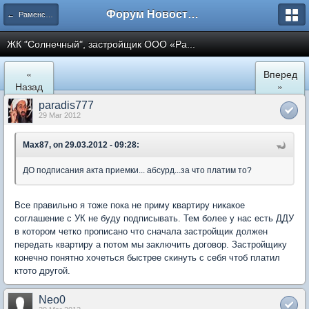
Форум Новостройки
← Раменское
ЖК "Солнечный", застройщик ООО «Ра...
«
Вперед
Назад
»
paradis777
29 Mar 2012
Max87, on 29.03.2012 - 09:28:
ДО подписания акта приемки... абсурд...за что платим то?
Все правильно я тоже пока не приму квартиру никакое
соглашение с УК не буду подписывать. Тем более у нас есть ДДУ
в котором четко прописано что сначала застройщик должен
передать квартиру а потом мы заключить договор. Застройщику
конечно понятно хочеться быстрее скинуть с себя чтоб платил
ктото другой.
Neo0