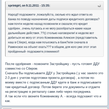
sprintgirl, on 9.11.2011 - 15:35:
Народ!! подскажите ,пожалуйста, сколько кто ждал ответа из
банка по поводу назначения даты подписи кредитного договора?
нам почти неделю назад позвонили и сказали,что кредит
одобрен...очень путаюсь и не могу разобраться-какие наши
дальнейшие действия..??(( столько наговорили! и неделю вот
добиться не могу от этого Кожевникова Алексея (представитель
наш в Сбере), когда нам поъезжать в банк?или сначала в
Раменское на объект ехать??? в общем, для кого уже этот этап
пройденный- подскажите,плиииииз!!
После одобрения - позвоните Застройщику - пусть готовят ДДУ
совместно со Сбером.
Сначала Вы подписываете ДДУ у Застройщика ( у нас заняло это
2-3 дня с учетом подготовки проекта договора) , а потом по-
моему вместе с подписанным ДДУ едете в банк и подписываете
там кредитный договор. Потом берете эти документы и отдаете
на регистрацию в регпалату сами либо через посредника.
А так если что звоните Кожевникову А. - всегда подскажет что и
как.