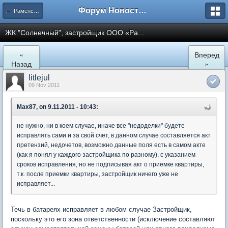
Форум Новостройки
← Раменское
ЖК "Солнечный", застройщик ООО «Ра...
«
Вперед
Назад
»
litlejul
09 Nov 2011
Max87, on 9.11.2011 - 10:43:
не нужно, ни в коем случае, иначе все "недоделки" будете
исправлять сами и за свой счет, в данном случае составляется акт
претензий, недочетов, возможно данные поля есть в самом акте
(как я понял у каждого застройщика по разному), с указанием
сроков исправления, но не подписывая акт о приемке квартиры,
т.к. после приемки квартиры, застройщик ничего уже не
исправляет...
Течь в батареях исправляет в любом случае Застройщик,
поскольку это его зона ответственности (исключение составляют