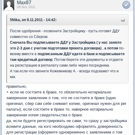
Max87
09 Nov 2011
5Nika, on 9.11.2011 - 14:42:
После одобрения - позвоните Застройщику - пусть готовят ДДУ
совместно со Сбером.
Сначала Вы подписываете ДДУ у Застройщика ( у нас заняло
это 2-3 дня с учетом подготовки проекта договора)
,
а потом
по-
моему вместе
с подписанным ДДУ едете в банк и подписываете
там кредитный договор
. Потом берете эти документы и отдаете
на регистрацию в регпалату сами либо через посредника.
А так если что звоните Кожевникову А. - всегда подскажет что и
как.
правильно,
+ если не состоите в браке, то обязательно нотариально
заверенное заявление о том, что не состоите в браке (один
оригинал, сбер сам себе снимает копию, оригинал нужен для рег
палаты), если состоите в браке то, наверное нотариально
заверенная копия свидетельства о браке.
да, если будете регестрировать не сами, то сразу у застройщика
возмите данные, на кого необходимо оформлять доверенность
для регистрации (оформите одновременно с заявлением о том