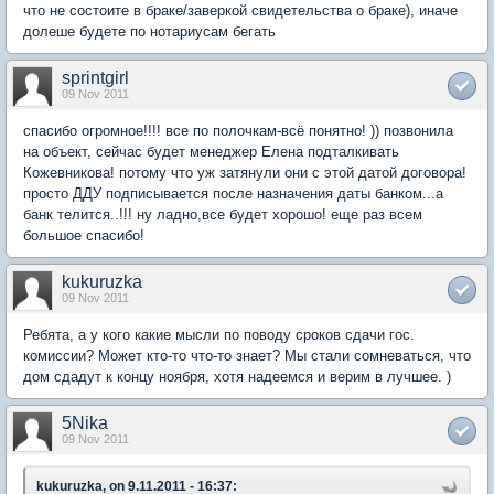
что не состоите в браке/заверкой свидетельства о браке), иначе
долеше будете по нотариусам бегать
sprintgirl
09 Nov 2011
спасибо огромное!!!! все по полочкам-всё понятно! )) позвонила
на объект, сейчас будет менеджер Елена подталкивать
Кожевникова! потому что уж затянули они с этой датой договора!
просто ДДУ подписывается после назначения даты банком...а
банк телится..!!! ну ладно,все будет хорошо! еще раз всем
большое спасибо!
kukuruzka
09 Nov 2011
Ребята, а у кого какие мысли по поводу сроков сдачи гос.
комиссии? Может кто-то что-то знает? Мы стали сомневаться, что
дом сдадут к концу ноября, хотя надеемся и верим в лучшее. )
5Nika
09 Nov 2011
kukuruzka, on 9.11.2011 - 16:37: