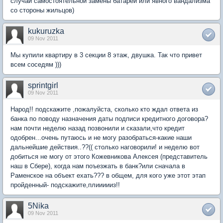
случаи самостоятельной замены батарей или явного вандализма
со стороны жильцов)
kukuruzka
09 Nov 2011
Мы купили квартиру в 3 секции 8 этаж, двушка. Так что привет
всем соседям )))
sprintgirl
09 Nov 2011
Народ!! подскажите ,пожалуйста, сколько кто ждал ответа из
банка по поводу назначения даты подписи кредитного договора?
нам почти неделю назад позвонили и сказали,что кредит
одобрен...очень путаюсь и не могу разобраться-какие наши
дальнейшие действия..??(( столько наговорили! и неделю вот
добиться не могу от этого Кожевникова Алексея (представитель
наш в Сбере), когда нам поъезжать в банк?или сначала в
Раменское на объект ехать??? в общем, для кого уже этот этап
пройденный- подскажите,плиииииз!!
5Nika
09 Nov 2011