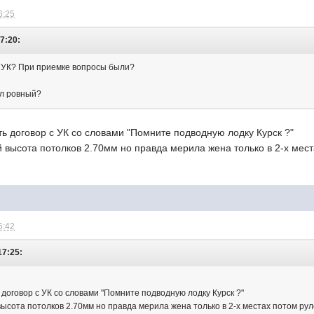
6:25
17:20:
 с УК? При приемке вопросы были?
ол ровный?
ь договор с УК со словами "Помните подводную лодку Курск ?"
высота потолков 2.70мм но правда мерила жена только в 2-х мест
6:42
17:25:
договор с УК со словами "Помните подводную лодку Курск ?"
ысота потолков 2.70мм но правда мерила жена только в 2-х местах потом рул