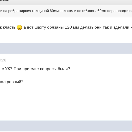
ни на ребро кирпич толщиной 60мм положили по гибкости 60мм перегородки не
к класть
а вот шахту обязаны 120 мм делать они так и зделали
6:20
ом с УК? При приемке вопросы были?
пол ровный?