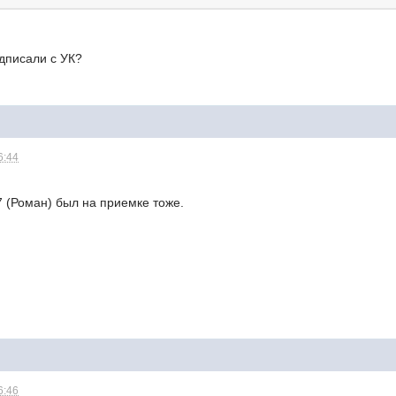
дписали с УК?
6:44
77 (Роман) был на приемке тоже.
6:46