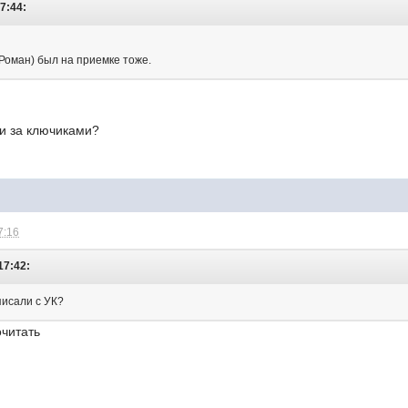
17:44:
 (Роман) был на приемке тоже.
и за ключиками?
7:16
17:42:
писали с УК?
очитать