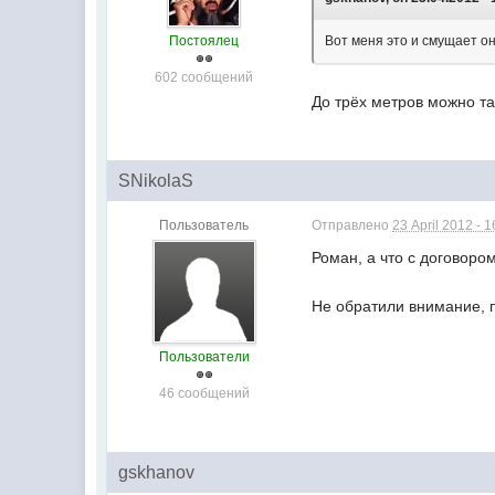
Постоялец
Вот меня это и смущает о
602 сообщений
До трёх метров можно та
SNikolaS
Пользователь
Отправлено
23 April 2012 - 1
Роман, а что с договор
Не обратили внимание, 
Пользователи
46 сообщений
gskhanov