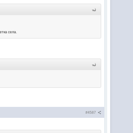
етка села.
#4587