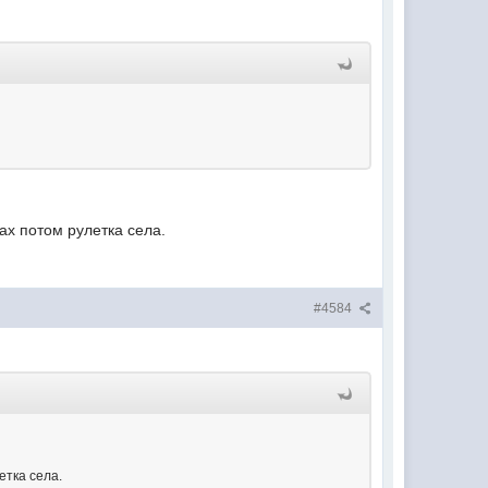
ах потом рулетка села.
#4584
етка села.