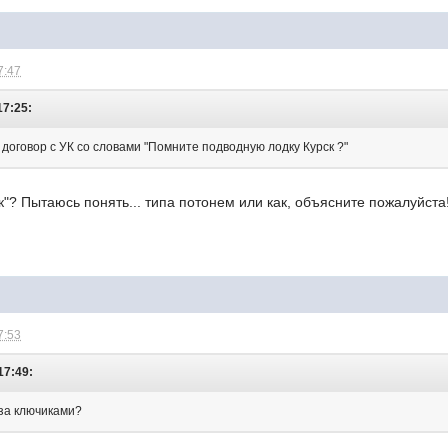
7:47
17:25:
договор с УК со словами "Помните подводную лодку Курск ?"
ск"? Пытаюсь понять... типа потонем или как, объясните пожалуйста
7:53
17:49:
за ключиками?