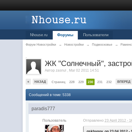
Nhouse.ru
Форумы
Пользователи
Форум Новостройки
→
Новостройки
→
Подмосковье
→
Раменс
.
ЖК "Солнечный", заст
Автор
zasnul
,
Mar 02 2011 14:51
«
НАЗАД
ВПЕРЕД
Страниц
228
229
230
231
232
Сообщений в теме: 5338
paradis777
Пользователь
Отправлено
23 April 2012 - 1
gskhanov, on 23.04.2012 - 