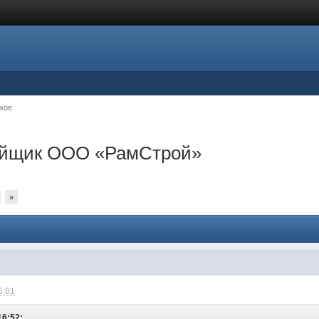
кое
ройщик ООО «РамСтрой»
»
6:01
16:52: