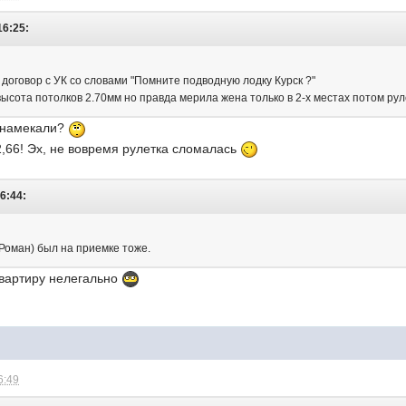
16:25:
договор с УК со словами "Помните подводную лодку Курск ?"
ысота потолков 2.70мм но правда мерила жена только в 2-х местах потом рул
о намекали?
2,66! Эх, не вовремя рулетка сломалась
16:44:
 (Роман) был на приемке тоже.
квартиру нелегально
6:49