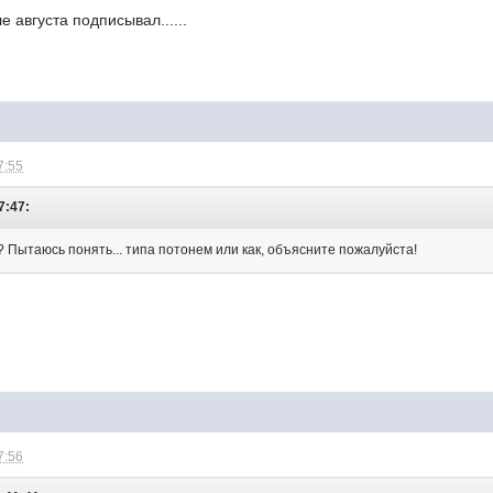
е августа подписывал......
7:55
7:47:
"? Пытаюсь понять... типа потонем или как, объясните пожалуйста!
7:56