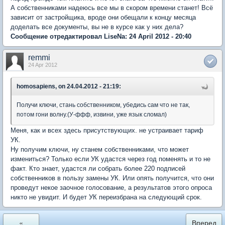
А собственниками надеюсь все мы в скором времени станет! Всё
зависит от застройщика, вроде они обещали к концу месяца
доделать все документы, вы не в курсе как у них дела?
Сообщение отредактировал LiseNa: 24 April 2012 - 20:40
remmi
24 Apr 2012
homosapiens, on 24.04.2012 - 21:19:
Получи ключи, стань собственником, убедись сам что не так,
потом гони волну.(У-ффф, извини, уже язык сломал)
Меня, как и всех здесь присутствующих. не устраивает тариф
УК.
Ну получим ключи, ну станем собственниками, что может
измениться? Только если УК удастся через год поменять и то не
факт. Кто знает, удастся ли собрать более 220 подписей
собственников в пользу замены УК. Или опять получится, что они
проведут некое заочное голосование, а результатов этого опроса
никто не увидит. И будет УК переизбрана на следующий срок.
«
Вперед