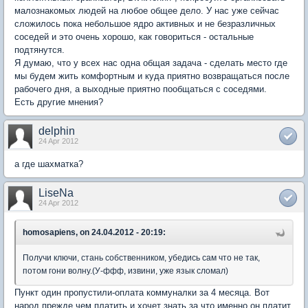
малознакомых людей на любое общее дело. У нас уже сейчас
сложилось пока небольшое ядро активных и не безразличных
соседей и это очень хорошо, как говориться - остальные
подтянутся.
Я думаю, что у всех нас одна общая задача - сделать место где
мы будем жить комфортным и куда приятно возвращаться после
рабочего дня, а выходные приятно пообщаться с соседями.
Есть другие мнения?
delphin
24 Apr 2012
а где шахматка?
LiseNa
24 Apr 2012
homosapiens, on 24.04.2012 - 20:19:
Получи ключи, стань собственником, убедись сам что не так,
потом гони волну.(У-ффф, извини, уже язык сломал)
Пункт один пропустили-оплата коммуналки за 4 месяца. Вот
народ прежде чем платить и хочет знать за что именно он платит.