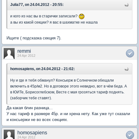
Julia77, on 24.04.2012 - 20:55:
и кого из нас вы в старички записали?
а вы из какой секции? я вас в шахматке не нашла
Ищите ( подсказка секция 7).
remmi
24 Apr 2012
homosapiens, on 24.04.2012 - 21:02:
Ну и где я тебя обманул? Консьерж в Солнечном обещали
включить в 45р/м2. Но в договоре этого невидно, вот в чём беда. А
в ЮИТе, Борисоглебском, Весте с мая грозяться тариф поднять.
(заборчик тебе ставят).
Да какая блин разница...
У нас тариф в размере 45р. и ни хрена нету. Как уже тут сказали
и консьержи не во всех секциях.
homosapiens
24 Apr 2012