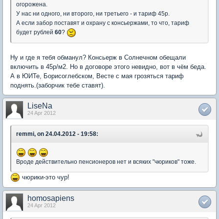
огорожена.
У нас ни одного, ни второго, ни третьего - и тариф 45р.
А если забор поставят и охрану с консьержами, то что, тариф
будет рублей
60
?
Ну и где я тебя обманул? Консьерж в Солнечном обещали
включить в 45р/м2. Но в договоре этого невидно, вот в чём беда.
А в ЮИТе, Борисоглебском, Весте с мая грозяться тариф
поднять.(заборчик тебе ставят).
LiseNa
24 Apr 2012
remmi, on 24.04.2012 - 19:58:
Вроде действительно пенсионеров нет и всяких "чюриков" тоже.
чюрики-это чур!
homosapiens
24 Apr 2012