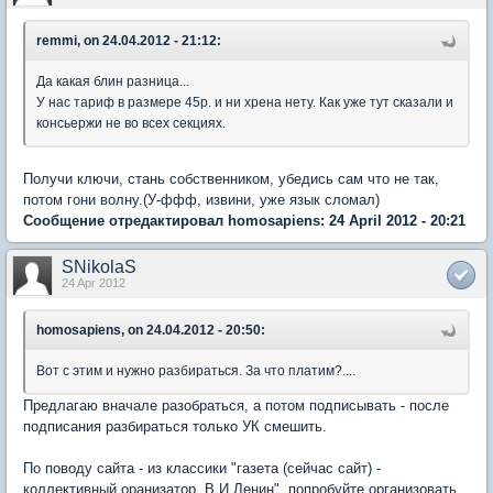
remmi, on 24.04.2012 - 21:12:
Да какая блин разница...
У нас тариф в размере 45р. и ни хрена нету. Как уже тут сказали и
консьержи не во всех секциях.
Получи ключи, стань собственником, убедись сам что не так,
потом гони волну.(У-ффф, извини, уже язык сломал)
Сообщение отредактировал homosapiens: 24 April 2012 - 20:21
SNikolaS
24 Apr 2012
homosapiens, on 24.04.2012 - 20:50:
Вот с этим и нужно разбираться. За что платим?....
Предлагаю вначале разобраться, а потом подписывать - после
подписания разбираться только УК смешить.
По поводу сайта - из классики "газета (сейчас сайт) -
коллективный оранизатор, В.И.Ленин", попробуйте организовать