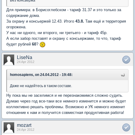
Без консьержа
Для примера: в Борисоглебском - тариф 31.37 и это только за
содержание дома.
За охрану и консьержей 12.43. Итого
43.8.
Там ещё и территория
огорожена.
У нас ни одного, ни второго, ни третьего - и тариф 45р.
А если забор поставят и охрану с консьержами, то что, тариф
будет рублей
60
?
LiseNa
24 Apr 2012
homosapiens, on 24.04.2012 - 19:48:
Даже не надейтесь в таком составе.
Ну пока мы не заселимся и не перезнакомимся сложно судить.
Думаю через год все-таки все немного изменится и можно будет
коллективно решать проблемы. Возможно и УК немного изменит
отношение к нам и получится совместная продуктивная работа!
mozart
24 Apr 2012