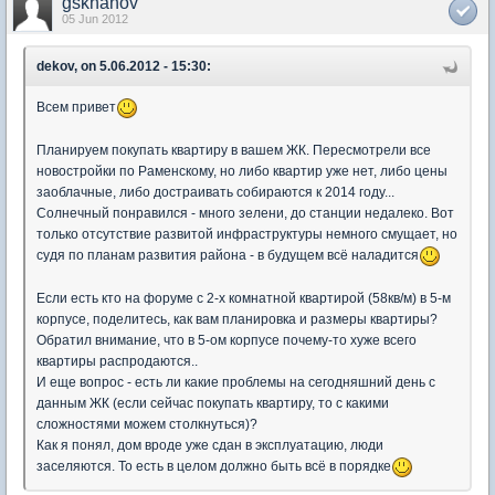
gskhanov
05 Jun 2012
dekov, on 5.06.2012 - 15:30:
Всем привет
Планируем покупать квартиру в вашем ЖК. Пересмотрели все
новостройки по Раменскому, но либо квартир уже нет, либо цены
заоблачные, либо достраивать собираются к 2014 году...
Солнечный понравился - много зелени, до станции недалеко. Вот
только отсутствие развитой инфраструктуры немного смущает, но
судя по планам развития района - в будущем всё наладится
Если есть кто на форуме с 2-х комнатной квартирой (58кв/м) в 5-м
корпусе, поделитесь, как вам планировка и размеры квартиры?
Обратил внимание, что в 5-ом корпусе почему-то хуже всего
квартиры распродаются..
И еще вопрос - есть ли какие проблемы на сегодняшний день с
данным ЖК (если сейчас покупать квартиру, то с какими
сложностями можем столкнуться)?
Как я понял, дом вроде уже сдан в эксплуатацию, люди
заселяются. То есть в целом должно быть всё в порядке