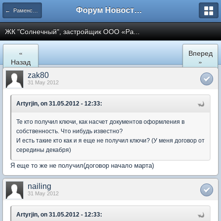
Форум Новостройки
← Раменское
ЖК "Солнечный", застройщик ООО «Ра...
«
Вперед
Назад
»
zak80
31 May 2012
Artyrjin, on 31.05.2012 - 12:33:
Те кто получил ключи, как насчет документов оформления в
собственность. Что нибудь известно?
И есть такие кто как и я еще не получил ключи? (У меня договор от
середины декабря)
Я еще то же не получил(договор начало марта)
nailing
31 May 2012
Artyrjin, on 31.05.2012 - 12:33: