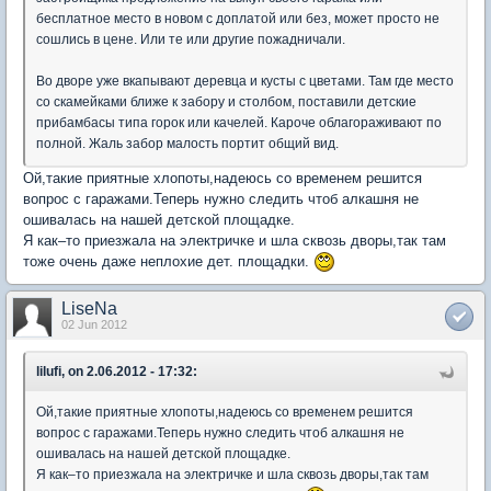
бесплатное место в новом с доплатой или без, может просто не
сошлись в цене. Или те или другие пожадничали.
Во дворе уже вкапывают деревца и кусты с цветами. Там где место
со скамейками ближе к забору и столбом, поставили детские
прибамбасы типа горок или качелей. Кароче облагораживают по
полной. Жаль забор малость портит общий вид.
Ой,такие приятные хлопоты,надеюсь со временем решится
вопрос с гаражами.Теперь нужно следить чтоб алкашня не
ошивалась на нашей детской площадке.
Я как–то приезжала на электричке и шла сквозь дворы,так там
тоже очень даже неплохие дет. площадки.
LiseNa
02 Jun 2012
lilufi, on 2.06.2012 - 17:32:
Ой,такие приятные хлопоты,надеюсь со временем решится
вопрос с гаражами.Теперь нужно следить чтоб алкашня не
ошивалась на нашей детской площадке.
Я как–то приезжала на электричке и шла сквозь дворы,так там