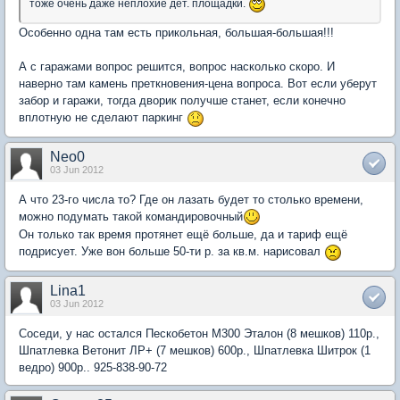
тоже очень даже неплохие дет. площадки.
Особенно одна там есть прикольная, большая-большая!!!
А с гаражами вопрос решится, вопрос насколько скоро. И
наверно там камень преткновения-цена вопроса. Вот если уберут
забор и гаражи, тогда дворик получше станет, если конечно
вплотную не сделают паркинг
Neo0
03 Jun 2012
А что 23-го числа то? Где он лазать будет то столько времени,
можно подумать такой командировочный
Он только так время протянет ещё больше, да и тариф ещё
подрисует. Уже вон больше 50-ти р. за кв.м. нарисовал
Lina1
03 Jun 2012
Соседи, у нас остался Пескобетон М300 Эталон (8 мешков) 110р.,
Шпатлевка Ветонит ЛР+ (7 мешков) 600р., Шпатлевка Шитрок (1
ведро) 900р.. 925-838-90-72