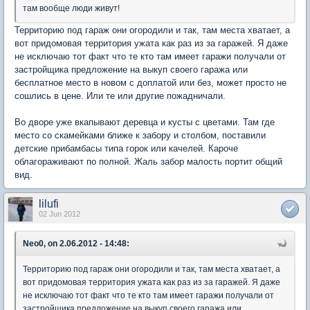
там вообще люди живут!
Территорию под гараж они огородили и так, там места хватает, а
вот придомовая территория ужата как раз из за гаражей. Я даже
не исключаю тот факт что те кто там имеет гаражи получали от
застройщика предложение на выкуп своего гаража или
бесплатное место в новом с доплатой или без, может просто не
сошлись в цене. Или те или другие пожадничали.
Во дворе уже вкапывают деревца и кусты с цветами. Там где
место со скамейками ближе к забору и столбом, поставили
детские прибамбасы типа горок или качелей. Кароче
облагораживают по полной. Жаль забор малость портит общий
вид.
lilufi
02 Jun 2012
Neo0, on 2.06.2012 - 14:48:
Территорию под гараж они огородили и так, там места хватает, а
вот придомовая территория ужата как раз из за гаражей. Я даже
не исключаю тот факт что те кто там имеет гаражи получали от
застройщика предложение на выкуп своего гаража или