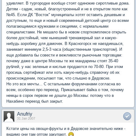
удивляет. В тургородке вообще стоят одинокие сиротливые дома.
Детям - садик, новый, благоустроенный и не в открытом поле как
№45. Если ДК "Восток" муниципалы хотят оставить дешевым и
доступным, то еще и новый современный детский центр со всеми
полагающимися кружками и секциями, с нормальными
специалистами. Не мешало бы в новом спорткомплексе открыть
более достойный, чем нынешний тренажерный зал и какую-
нибудь аэробику для дамочек. В Красногорск не наездиешься,
занимает минимум 2,5-3 часа (общественным транспортом). И
еще добавила бы совести и вежливости рыночным торговцам:
почему даже в центре Москвы те же мандарины стоят 35-40
рублей, у нас зеленые и кислые продаются по 70-80. При этом
просишь сертификат или хоть какую-нибудь справочку об их
происхождении, посылают так, что слышно в Дедовске.
Но это все мечты... С остальными форумчанами согласна во
всем, особенно про переезд. Прикалывает байка о том, почему
немцы в сорок первом не дошли до Москвы: потому что в
Нахабино переезд был закрыт.
Anufriy
31 Jan 2007
Кстати цены на овощи-фрукты и в Дедовске значительно ниже -
видимо они там оптом закупают.