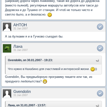
(широкая) дорога через Аникеевку, такая же дорога до Дедовска
(вместо пьяной), регулярные маршруты автобусов или такси до
Дедовска и до Тушино от станции. И чтоб не только чисто и
светло было, а и безопасно.
AHTOH
31 Jan 2007
А за булками я и в Гучково съездил бы.
Лана
31 Jan 2007
Gvendolin, on 30.01.2007 - 19:23:
Что нужно в Нахабино для счастливой и интересной жизни.
))
Gvendolin, Вы предвыборную программу пишете или так, из
праздного любопытства?
Gvendolin
31 Jan 2007
Лана, on 31.01.2007 - 13:57: