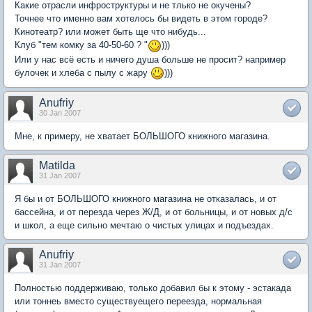
Какие отрасли инфроструктуры и не тлько не окучены?
Точнее что именно вам хотелось бы видеть в этом городе?
Кинотеатр? или может быть ще что нибудь...
Клуб "тем комку за 40-50-60 ? "
)))
Или у нас всё есть и ничего душа больше не просит? например
булочек и хлеба с пылу с жару
)))
Anufriy
30 Jan 2007
Мне, к примеру, не хватает БОЛЬШОГО книжного магазина.
Matilda
31 Jan 2007
Я бы и от БОЛЬШОГО книжного магазина не отказалась, и от
бассейна, и от перезда через Ж/Д, и от больницы, и от новых д/с
и школ, а еще сильно мечтаю о чистых улицах и подъездах.
Anufriy
31 Jan 2007
Полностью поддерживаю, только добавил бы к этому - эстакада
или тоннеь вместо существуещего переезда, нормальная