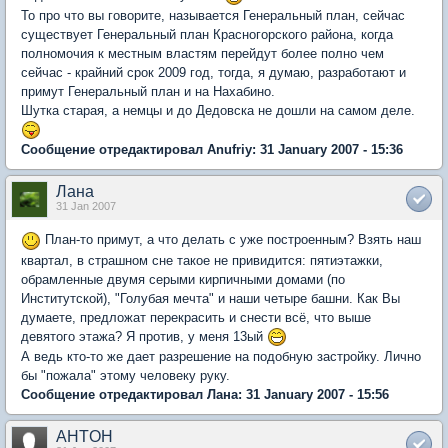
То про что вы говорите, называется Генеральный план, сейчас
существует Генеральный план Красногорского района, когда
полномочия к местным властям перейдут более полно чем
сейчас - крайний срок 2009 год, тогда, я думаю, разработают и
примут Генеральный план и на Нахабино.
Шутка старая, а немцы и до Дедовска не дошли на самом деле.
Сообщение отредактировал Anufriy: 31 January 2007 - 15:36
Лана
31 Jan 2007
План-то примут, а что делать с уже построенным? Взять наш
квартал, в страшном сне такое не привидится: пятиэтажки,
обрамленные двумя серыми кирпичными домами (по
Институтской), "Голубая мечта" и наши четыре башни. Как Вы
думаете, предложат перекрасить и снести всё, что выше
девятого этажа? Я против, у меня 13ый
А ведь кто-то же дает разрешение на подобную застройку. Лично
бы "пожала" этому человеку руку.
Сообщение отредактировал Лана: 31 January 2007 - 15:56
AHTOH