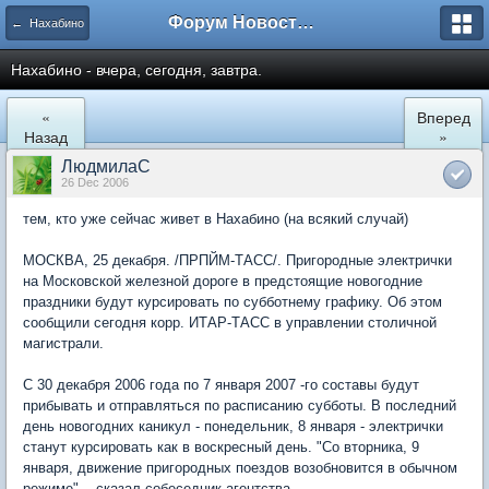
Форум Новостройки
← Нахабино
Нахабино - вчера, сегодня, завтра.
«
Вперед
Назад
»
ЛюдмилаС
26 Dec 2006
тем, кто уже сейчас живет в Нахабино (на всякий случай)
МОСКВА, 25 декабря. /ПРПЙМ-ТАСС/. Пригородные электрички
на Московской железной дороге в предстоящие новогодние
праздники будут курсировать по субботнему графику. Об этом
сообщили сегодня корр. ИТАР-ТАСС в управлении столичной
магистрали.
С 30 декабря 2006 года по 7 января 2007 -го составы будут
прибывать и отправляться по расписанию субботы. В последний
день новогодних каникул - понедельник, 8 января - электрички
станут курсировать как в воскресный день. "Со вторника, 9
января, движение пригородных поездов возобновится в обычном
режиме", - сказал собеседник агентства.