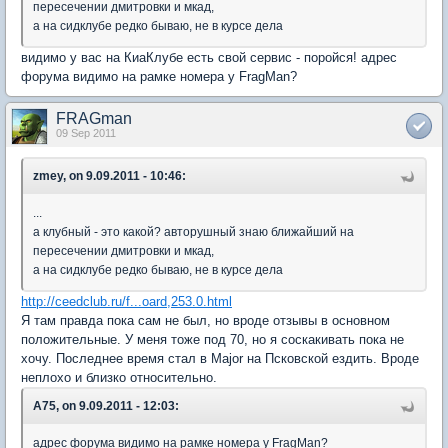
пересечении дмитровки и мкад,
а на сидклубе редко бываю, не в курсе дела
видимо у вас на КиаКлубе есть свой сервис - поройся! адрес
форума видимо на рамке номера у FragMan?
FRAGman
09 Sep 2011
zmey, on 9.09.2011 - 10:46:
...
а клубный - это какой? авторушный знаю ближайший на
пересечении дмитровки и мкад,
а на сидклубе редко бываю, не в курсе дела
http://ceedclub.ru/f...oard,253.0.html
Я там правда пока сам не был, но вроде отзывы в основном
положительные. У меня тоже под 70, но я соскакивать пока не
хочу. Последнее время стал в Major на Псковской ездить. Вроде
неплохо и близко относительно.
A75, on 9.09.2011 - 12:03:
адрес форума видимо на рамке номера у FragMan?