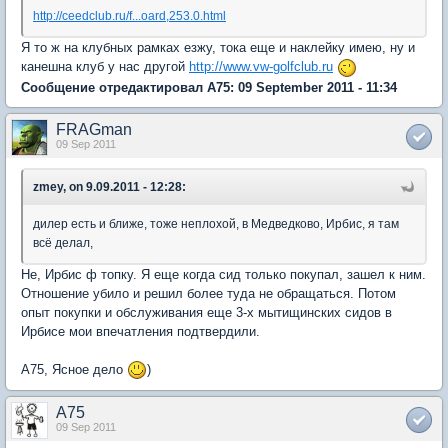
http://ceedclub.ru/f...oard,253.0.html
Я то ж на клубных рамках езжу, тока еще и наклейку имею, ну и
канешна клуб у нас другой
http://www.vw-golfclub.ru
Сообщение отредактировал A75: 09 September 2011 - 11:34
FRAGman
09 Sep 2011
zmey, on 9.09.2011 - 12:28:
дилер есть и ближе, тоже неплохой, в Медведково, Ирбис, я там
всё делал,
Не, Ирбис ф топку. Я еще когда сид только покупал, зашел к ним.
Отношение убило и решил более туда не обращаться. Потом
опыт покупки и обслуживания еще 3-х мытищинских сидов в
Ирбисе мои впечатления подтвердили.
А75, Ясное дело
)
A75
09 Sep 2011