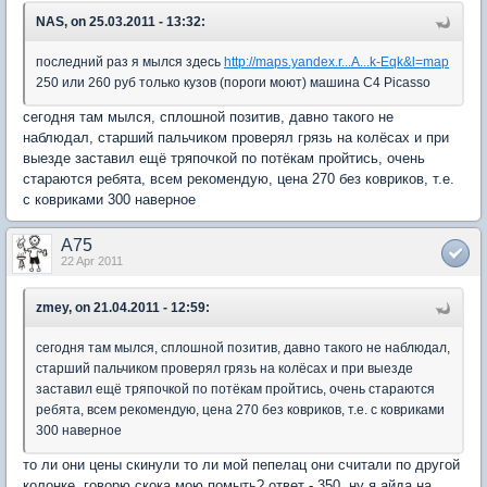
NAS, on 25.03.2011 - 13:32:
последний раз я мылся здесь
http://maps.yandex.r...A...k-Eqk&l=map
250 или 260 руб только кузов (пороги моют) машина C4 Picasso
сегодня там мылся, сплошной позитив, давно такого не
наблюдал, старший пальчиком проверял грязь на колёсах и при
выезде заставил ещё тряпочкой по потёкам пройтись, очень
стараются ребята, всем рекомендую, цена 270 без ковриков, т.е.
с ковриками 300 наверное
A75
22 Apr 2011
zmey, on 21.04.2011 - 12:59:
сегодня там мылся, сплошной позитив, давно такого не наблюдал,
старший пальчиком проверял грязь на колёсах и при выезде
заставил ещё тряпочкой по потёкам пройтись, очень стараются
ребята, всем рекомендую, цена 270 без ковриков, т.е. с ковриками
300 наверное
то ли они цены скинули то ли мой пепелац они считали по другой
колонке, говорю скока мою помыть? ответ - 350, ну я айда на