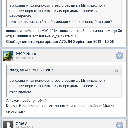
а я озадачился поиском путёвого сервиса в Мытищах, т.к. с
гарантии пора соскакивать и дилера дальше кормить -
неинтересно,
никто не подскажет? что бы делали хорошо и цены божеские?
анналогично!мне на VW, 2115 гонял на стройпластмасс там где 3е
отд милиции а вот вагена куда гнать х.з.
Сообщение отредактировал A75: 04 September 2011 - 15:56
FRAGman
08 Sep 2011
zmey, on 4.09.2011 - 13:01:
а я озадачился поиском путёвого сервиса в Мытищах, т.к. с
гарантии пора соскакивать и дилера дальше кормить -
неинтересно
А какой пробег у тебя?
Клубный сервис не рассматривал или только в районе Мытищ
смотришь?
zmey
09 Sep 2011