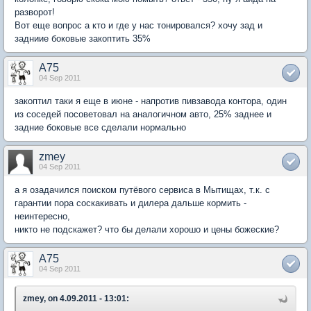
разворот!
Вот еще вопрос а кто и где у нас тонировался? хочу зад и
задниие боковые закоптить 35%
A75
04 Sep 2011
закоптил таки я еще в июне - напротив пивзавода контора, один
из соседей посоветовал на аналогичном авто, 25% заднее и
задние боковые все сделали нормально
zmey
04 Sep 2011
а я озадачился поиском путёвого сервиса в Мытищах, т.к. с
гарантии пора соскакивать и дилера дальше кормить -
неинтересно,
никто не подскажет? что бы делали хорошо и цены божеские?
A75
04 Sep 2011
zmey, on 4.09.2011 - 13:01: