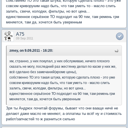
собственно ТО это такая штука, которую сделать плохо - это уже
совсем криворуким надо быть, что там уметь то - масло слить
залить, свечи, колодки, фильтры, но вот цена...
единственное серьёзное ТО подходит на 90 ткм, там ремень грм
меняется, там да, хочется быть уверенным
A75
09 Sep 2011
zmey, on 9.09.2011 - 16:20:
хм, странно, у них покупал, у них обслуживаю, ничего плохого
сказать не могу, последний раз жестянку делал по каске у них же,
всё сделано без замечаний(кроме цены),
собственно ТО это такая штука, которую сделать плохо - это уже
совсем криворуким надо быть, что там уметь то - масло слить
залить, свечи, колодки, фильтры, но вот цена...
единственное серьёзное ТО подходит на 90 ткм, там ремень грм
меняется, там да, хочется быть уверенным
Зря ты Андрюх почитай форумы, бывает что они вааще ничё не
делают даже масло не меняют, а оплатиш ты всё! ну и стоимость
работ/запчастей то ж разниться сильно