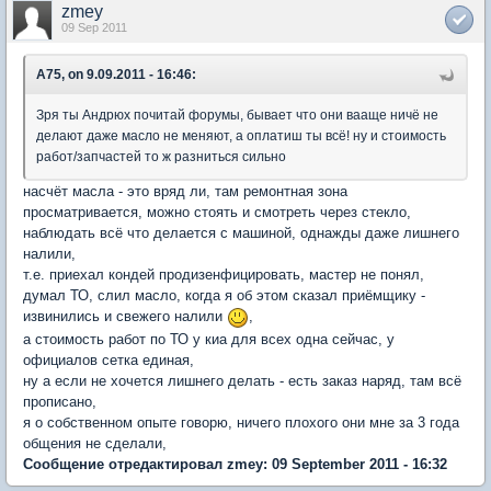
zmey
09 Sep 2011
A75, on 9.09.2011 - 16:46:
Зря ты Андрюх почитай форумы, бывает что они вааще ничё не
делают даже масло не меняют, а оплатиш ты всё! ну и стоимость
работ/запчастей то ж разниться сильно
насчёт масла - это вряд ли, там ремонтная зона
просматривается, можно стоять и смотреть через стекло,
наблюдать всё что делается с машиной, однажды даже лишнего
налили,
т.е. приехал кондей продизенфицировать, мастер не понял,
думал ТО, слил масло, когда я об этом сказал приёмщику -
извинились и свежего налили
,
а стоимость работ по ТО у киа для всех одна сейчас, у
официалов сетка единая,
ну а если не хочется лишнего делать - есть заказ наряд, там всё
прописано,
я о собственном опыте говорю, ничего плохого они мне за 3 года
общения не сделали,
Сообщение отредактировал zmey: 09 September 2011 - 16:32