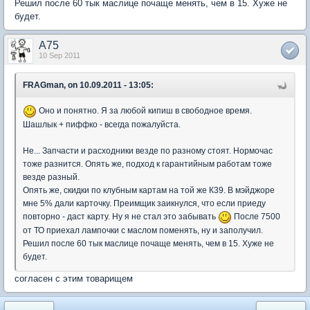
Решил после 60 тык маслице почаще менять, чем в 15. Хуже не
будет.
A75
10 Sep 2011
FRAGman, on 10.09.2011 - 13:05:
Оно и понятно. Я за любой кипиш в свободное время.
Шашлык + пиффко - всегда пожалуйста.
Не... Запчасти и расходники везде по разному стоят. Нормочас
тоже разнится. Опять же, подход к гарантийным работам тоже
везде разный.
Опять же, скидки по клубным картам на той же К39. В мэйджоре
мне 5% дали карточку. Преимщик заикнулся, что если приеду
повторно - даст карту. Ну я не стал это забывать
После 7500
от ТО приехал лампочки с маслом поменять, ну и заполучил.
Решил после 60 тык маслице почаще менять, чем в 15. Хуже не
будет.
согласен с этим товарищем