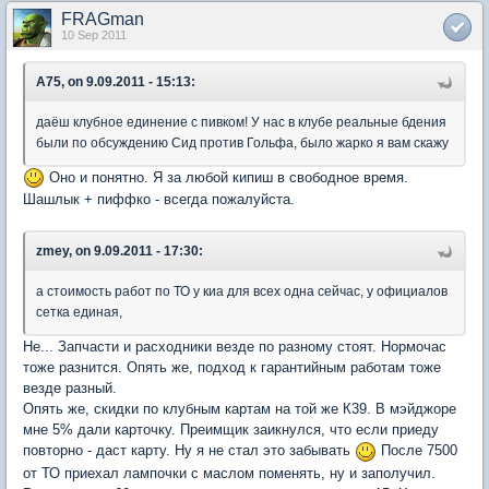
FRAGman
10 Sep 2011
A75, on 9.09.2011 - 15:13:
даёш клубное единение с пивком! У нас в клубе реальные бдения
были по обсуждению Сид против Гольфа, было жарко я вам скажу
Оно и понятно. Я за любой кипиш в свободное время.
Шашлык + пиффко - всегда пожалуйста.
zmey, on 9.09.2011 - 17:30:
а стоимость работ по ТО у киа для всех одна сейчас, у официалов
сетка единая,
Не... Запчасти и расходники везде по разному стоят. Нормочас
тоже разнится. Опять же, подход к гарантийным работам тоже
везде разный.
Опять же, скидки по клубным картам на той же К39. В мэйджоре
мне 5% дали карточку. Преимщик заикнулся, что если приеду
повторно - даст карту. Ну я не стал это забывать
После 7500
от ТО приехал лампочки с маслом поменять, ну и заполучил.