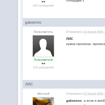
площадка 2
244 сообщений
gaksenov
Пользователь
Отправлено
22 August 2005 -
ЛИС
нужна прописка. пропис
Пользователи
129 сообщений
ЛИС
Местный
Отправлено
22 August 2005 -
gaksenov
, а если я во