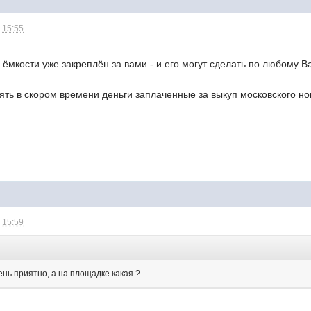
 15:55
 ёмкости уже закреплён за вами - и его могут сделать по любому В
рять в скором времени деньги заплаченные за выкуп московского н
 15:59
нь приятно, а на площадке какая ?