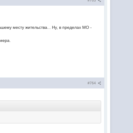
#763
ашему месту жительства... Ну, в пределах МО -
омера.
#764