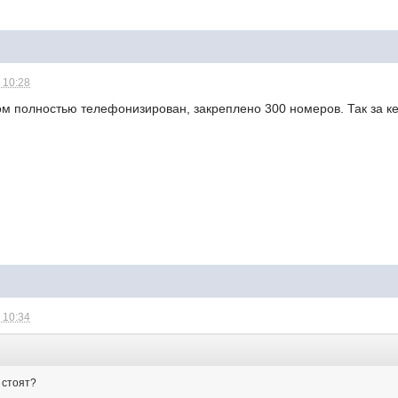
 10:28
ом полностью телефонизирован, закреплено 300 номеров. Так за ке
 10:34
 стоят?