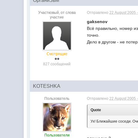
ОрганиЗьМ
Участковый, от слова
Отправлено
22 August 2005 -
участие
gaksenov
Всё правильно, номер из
точно.
Дело в другом - не поте
Смотрящие
827 сообщений
KOTESHKA
Пользователь
Отправлено
22 August 2005 -
Quote
Ух! Ближайшие соседи. Оче
Пользователи