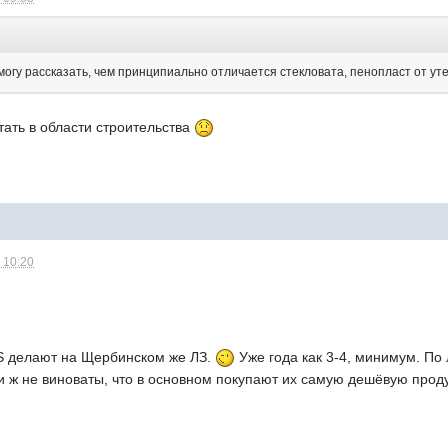
 могу рассказать, чем принципиально отличается стекловата, пенопласт от у
ать в области строительства
 10:20
IS делают на Щербинском же ЛЗ.
Уже года как 3-4, минимум. По
ни ж не виноваты, что в основном покупают их самую дешёвую про