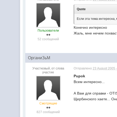
Quote
Если эта тема интересна,
Конечно интересно
Пользователи
Жаль, мне нечем похваст
52 сообщений
ОрганиЗьМ
Участковый, от слова
Отправлено
23 August 2005 -
участие
Pupok
Всем интересно...
А Вам для справки - OT
Щербинского хаете... О
Смотрящие
827 сообщений