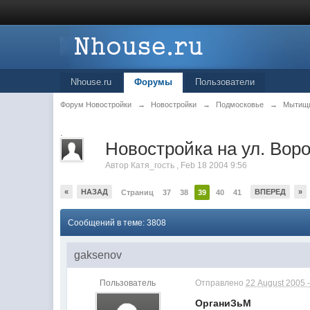
Nhouse.ru
Форумы
Пользователи
Форум Новостройки
→
Новостройки
→
Подмосковье
→
Мытищ
.
Новостройка на ул. Вор
Автор
Катя_гость
,
Feb 18 2004 9:56
«
НАЗАД
ВПЕРЕД
»
Страниц
37
38
39
40
41
Сообщений в теме: 3808
gaksenov
Пользователь
Отправлено
22 August 2005 -
ОрганиЗьМ