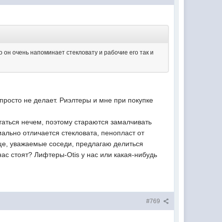
о он очень напоминает стекловату и рабочие его так и
росто не делает. Риэлтеры и мне при покупке
статься нечем, поэтому стараются замалчивать
иально отличается стекловата, пенопласт от
бще, уважаемые соседи, предлагаю делиться
ас стоят? Лифтеры-Otis у нас или какая-нибудь
#769