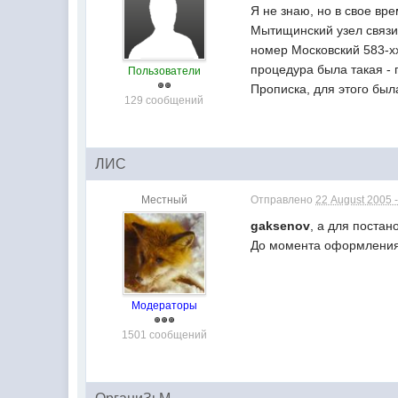
Я не знаю, но в свое вр
Мытищинский узел связи 
номер Московский 583-хх
процедура была такая - п
Пользователи
Прописка, для этого был
129 сообщений
ЛИС
Местный
Отправлено
22 August 2005 -
gaksenov
, а для постан
До момента оформления 
Модераторы
1501 сообщений