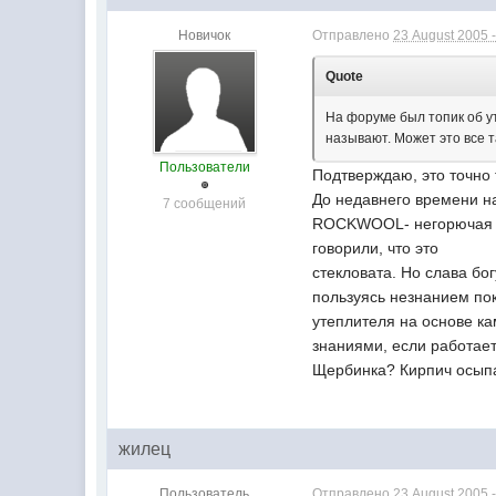
Новичок
Отправлено
23 August 2005 -
Quote
На форуме был топик об ут
называют. Может это все т
Пользователи
Подтверждаю, это точно
До недавнего времени н
7 сообщений
ROCKWOOL- негорючая те
говорили, что это
стекловата. Но слава бо
пользуясь незнанием пок
утеплителя на основе к
знаниями, если работает
Щербинка? Кирпич осыпа
жилец
Пользователь
Отправлено
23 August 2005 -