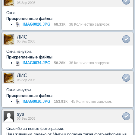
05 Sep 2005
Окна.
Прикрепленные файлы
IMAG0020.JPG
68.33К
38 Количество загрузок:
ЛИС
05 Sep 2005
Окна изнутри.
Прикрепленные файлы
IMAG0034.JPG
58.28К
38 Количество загрузок:
ЛИС
05 Sep 2005
Окна изнутри.
Прикрепленные файлы
IMAG0030.JPG
153.91К
45 Количество загрузок:
sys
06 Sep 2005
Спасибо за новые фотографии.
Нам живущим далеко от Мытищ полезна такая фотоинформация.