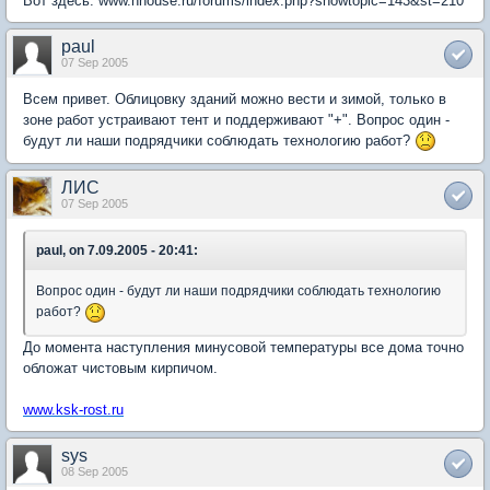
Вот здесь: www.nhouse.ru/forums/index.php?showtopic=143&st=210
paul
07 Sep 2005
Всем привет. Облицовку зданий можно вести и зимой, только в
зоне работ устраивают тент и поддерживают "+". Вопрос один -
будут ли наши подрядчики соблюдать технологию работ?
ЛИС
07 Sep 2005
paul, on 7.09.2005 - 20:41:
Вопрос один - будут ли наши подрядчики соблюдать технологию
работ?
До момента наступления минусовой температуры все дома точно
обложат чистовым кирпичом.
www.ksk-rost.ru
sys
08 Sep 2005