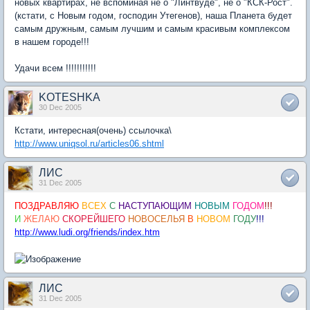
новых квартирах, не вспоминая не о "Линтвуде", не о "КСК-Рост".
(кстати, с Новым годом, господин Утегенов), наша Планета будет
самым дружным, самым лучшим и самым красивым комплексом
в нашем городе!!!
Удачи всем !!!!!!!!!!!
KOTESHKA
30 Dec 2005
Кстати, интересная(очень) ссылочка\
http://www.uniqsol.ru/articles06.shtml
ЛИС
31 Dec 2005
ПОЗДРАВЛЯЮ
ВСЕХ
С
НАСТУПАЮЩИМ
НОВЫМ
ГОДОМ
!!!
И
ЖЕЛАЮ
СКОРЕЙШЕГО
НОВОСЕЛЬЯ
В
НОВОМ
ГОДУ
!!!
http://www.ludi.org/friends/index.htm
ЛИС
31 Dec 2005