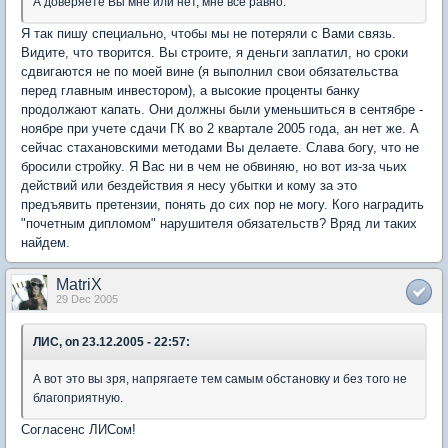
А доверяете Вы мне или нет, мне все равно.
Я так пишу специально, чтобы мы не потеряли с Вами связь.
Видите, что творится. Вы строите, я деньги заплатил, но сроки
сдвигаются не по моей вине (я выполнил свои обязательства
перед главным инвестором), а высокие проценты банку
продолжают капать. Они должны были уменьшиться в сентябре -
ноябре при учете сдачи ГК во 2 квартале 2005 года, ан нет же. А
сейчас стахановскими методами Вы делаете. Слава богу, что не
бросили стройку. Я Вас ни в чем не обвиняю, но вот из-за чьих
действий или бездействия я несу убытки и кому за это
предъявить претензии, понять до сих пор не могу. Кого наградить
"почетным дипломом" нарушителя обязательств? Вряд ли таких
найдем.
MatriX
29 Dec 2005
ЛИС, on 23.12.2005 - 22:57:
А вот это вы зря, напрягаете тем самым обстановку и без того не
благоприятную.
Согласенс ЛИСом!