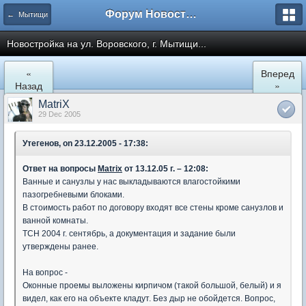
Форум Новостройки
← Мытищи
Новостройка на ул. Воровского, г. Мытищи...
«
Вперед
Назад
»
MatriX
29 Dec 2005
Утегенов, on 23.12.2005 - 17:38:
Ответ на вопросы
Matrix
от 13.12.05 г. – 12:08:
Ванные и санузлы у нас выкладываются влагостойкими
пазогребневыми блоками.
В стоимость работ по договору входят все стены кроме санузлов и
ванной комнаты.
ТСН 2004 г. сентябрь, а документация и задание были
утверждены ранее.
На вопрос -
Оконные проемы выложены кирпичом (такой большой, белый) и я
видел, как его на объекте кладут. Без дыр не обойдется. Вопрос,