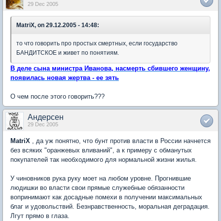
29 Dec 2005
MatriX, on 29.12.2005 - 14:48:
то что говорить про простых смертных, если государство
БАНДИТСКОЕ и живет по понятиям.
В деле сына министра Иванова, насмерть сбившего женщину,
появилась новая жертва - ее зять
О чем после этого говорить???
Андерсен
29 Dec 2005
MatriX
, да уж понятно, что бунт против власти в России начнется
без всяких "оранжевых вливаний", а к примеру с обманутых
покупателей так необходимого для нормальной жизни жилья.
У чиновников рука руку моет на любом уровне. Прогнившие
людишки во власти свои прямые служебные обязанности
вопринимают как досадные помехи в получении максимальных
благ и удовольствий. Безнравственность, моральная деградация.
Лгут прямо в глаза.