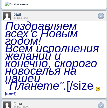
paul
31 Dec 2005
Поздравляем
всех с Новым
годом!
Всем исполнения
желаний и
конечно, скорого
новоселья на
нашей
"Планете".
[/size
]
[size=8]
Гари
31 Dec 2005