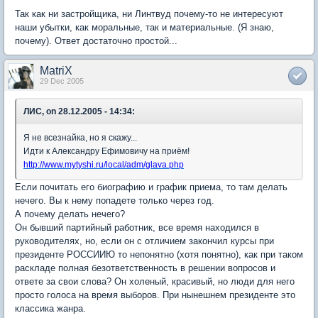
Так как ни застройщика, ни Линтвуд почему-то не интересуют
наши убытки, как моральные, так и материальные. (Я знаю,
почему). Ответ достаточно простой...
MatriX
29 Dec 2005
ЛИС, on 28.12.2005 - 14:34:
Я не всезнайка, но я скажу...
Идти к Александру Ефимовичу на приём!
http://www.mytyshi.ru/local/adm/glava.php
Если почитать его биографию и график приема, то там делать
нечего. Вы к нему попадете только через год.
А почему делать нечего?
Он бывший партийный работник, все время находился в
руководителях, но, если он с отличием закончил курсы при
президенте РОССИИЮ то непонятно (хотя понятно), как при таком
раскладе полная безответственность в решении вопросов и
ответе за свои слова? Он холеный, красивый, но люди для него
просто голоса на время выборов. При нынешнем президенте это
классика жанра.