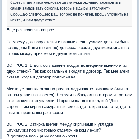
будет ли делаться черновая штукатурка оконных проемов или
самим замазывать осколки, которые в дыры затолкают?
Сообщаю следующее: Ваш вопрос не понятен, прошу уточнить на
месте, и Вам дадут ответ.
Еще раз поясняю вопрос:
По моему договору стенки и ванные с сан. узлами должны быть
возведены Вами (не лично) до верха, кроме двух межкомнатных
стенок между прихожей и двумя комнатами.
ВОПРОС 1: В доп. соглашение входит возведение именно этих
двух стенок? Так как остальные входят в договор. Так мне агент
сказал, когда я договор подписывал.
Места установки оконных рам закладываются кирпичом (или как
он там у вас называется). Летом я наблюдал на втором и третьем
этажах качество укладки. Я сравнивал его с кладкой "Дон-
Строй". Там кирпич аккуратный, здесь где-то края сколоты, где-то
швы не промазаны раствором.
ВОПРОС 2: Затирка щелей между кирпичами и укладка
штукатурки под чистовыю отделку на ком лежит?
В договоре вообще ни слова об этом.